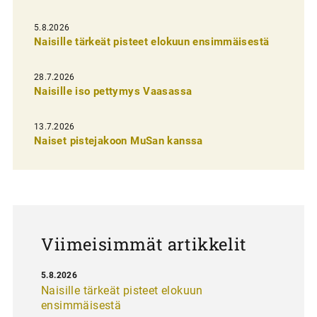
e
l
5.8.2026
Naisille tärkeät pisteet elokuun ensimmäisestä
i
e
28.7.2026
n
Naisille iso pettymys Vaasassa
s
13.7.2026
e
Naiset pistejakoon MuSan kanssa
l
a
u
s
Viimeisimmät artikkelit
5.8.2026
Naisille tärkeät pisteet elokuun
ensimmäisestä