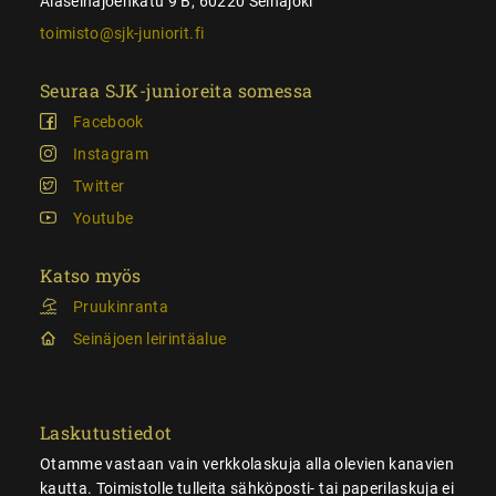
Alaseinäjoenkatu 9 B, 60220 Seinäjoki
toimisto@sjk-juniorit.fi
Seuraa SJK-junioreita somessa
Facebook
Instagram
Twitter
Youtube
Katso myös
Pruukinranta
Seinäjoen leirintäalue
Laskutustiedot
Otamme vastaan vain verkkolaskuja alla olevien kanavien
kautta. Toimistolle tulleita sähköposti- tai paperilaskuja ei