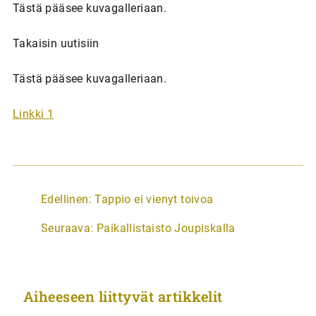
Tästä pääsee kuvagalleriaan.
Takaisin uutisiin
Tästä pääsee kuvagalleriaan.
Linkki 1
A
Edellinen:
Tappio ei vienyt toivoa
r
Seuraava:
Paikallistaisto Joupiskalla
t
i
k
Aiheeseen liittyvät artikkelit
k