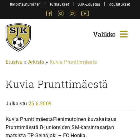
Siirry
|
|
|
Ilmoittautuminen
Turnaukset
SJK-Edustus
Koulutukset
sisältöön
Facebook
Instagram
Twitter
Youtube
Sjk-
Juniorit
Etusivu
»
Arkisto
»
Kuvia Prunttimäestä
Kuvia Prunttimäestä
Julkaistu
25.6.2009
Kuvia PrunttimäestäPienimutoinen kuvakattaus
Prunttimäestä B-junioreiden SM-karsintasarjan
matsista TP-Seinäjoki – FC Honka.