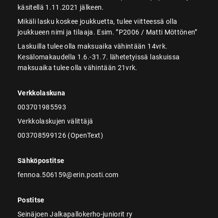
käsitellä 1.11.2021 jälkeen.
Mikäli lasku koskee joukkuetta, tulee viitteessä olla
joukkueen nimi ja tilaaja. Esim. ”P2006 / Matti Möttönen”
Laskuilla tulee olla maksuaika vähintään 14vrk.
Kesälomakaudella 1.6.-31.7. lähetetyissä laskuissa
maksuaika tulee olla vähintään 21vrk.
Verkkolaskuna
003701985593
Verkkolaskujen välittäjä
003708599126 (OpenText)
Sähköpostitse
fennoa.506159@erin.posti.com
Postitse
Seinäjoen Jalkapallokerho-juniorit ry