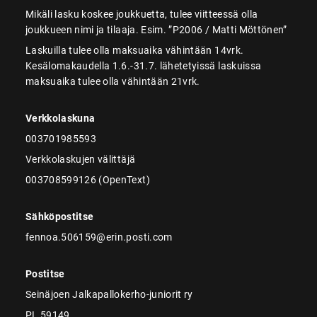
Mikäli lasku koskee joukkuetta, tulee viitteessä olla
joukkueen nimi ja tilaaja. Esim. ”P2006 / Matti Möttönen”
Laskuilla tulee olla maksuaika vähintään 14vrk.
Kesälomakaudella 1.6.-31.7. lähetetyissä laskuissa
maksuaika tulee olla vähintään 21vrk.
Verkkolaskuna
003701985593
Verkkolaskujen välittäjä
003708599126 (OpenText)
Sähköpostitse
fennoa.506159@erin.posti.com
Postitse
Seinäjoen Jalkapallokerho-juniorit ry
PL 59149