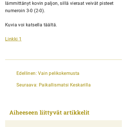
lämmittänyt kovin paljon, sillä vieraat veivät pisteet
numeroin 3-0 (2-0).
Kuvia voi katsella täältä.
Linkki 1
A
Edellinen:
Vain pelikokemusta
r
Seuraava:
Paikallismatsi Keskarilla
t
i
k
Aiheeseen liittyvät artikkelit
k
e