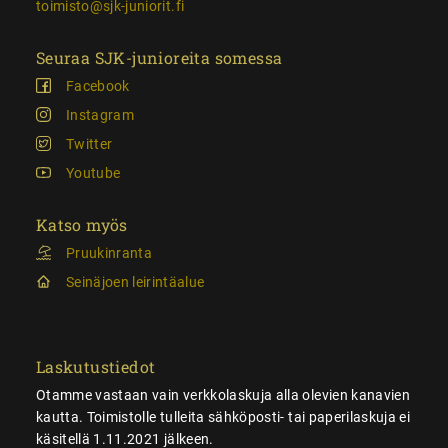
toimisto@sjk-juniorit.fi
Seuraa SJK-junioreita somessa
Facebook
Instagram
Twitter
Youtube
Katso myös
Pruukinranta
Seinäjoen leirintäalue
Laskutustiedot
Otamme vastaan vain verkkolaskuja alla olevien kanavien
kautta. Toimistolle tulleita sähköposti- tai paperilaskuja ei
käsitellä 1.11.2021 jälkeen.