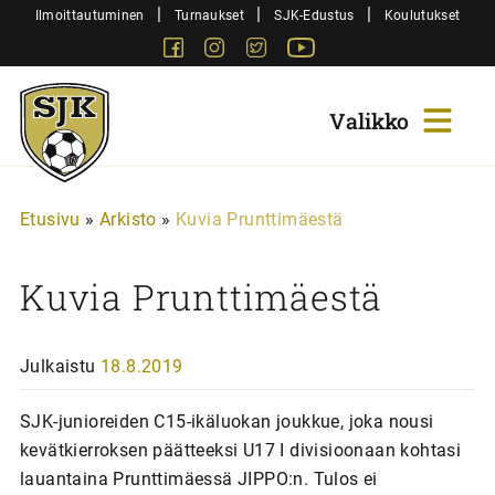
Siirry
|
|
|
Ilmoittautuminen
Turnaukset
SJK-Edustus
Koulutukset
sisältöön
Facebook
Instagram
Twitter
Youtube
Sjk-
Juniorit
Etusivu
»
Arkisto
»
Kuvia Prunttimäestä
Kuvia Prunttimäestä
Julkaistu
18.8.2019
SJK-junioreiden C15-ikäluokan joukkue, joka nousi
kevätkierroksen päätteeksi U17 I divisioonaan kohtasi
lauantaina Prunttimäessä JIPPO:n. Tulos ei