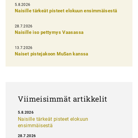
l
5.8.2026
Naisille tärkeät pisteet elokuun ensimmäisestä
i
e
28.7.2026
n
Naisille iso pettymys Vaasassa
s
13.7.2026
e
Naiset pistejakoon MuSan kanssa
l
a
u
s
Viimeisimmät artikkelit
5.8.2026
Naisille tärkeät pisteet elokuun
ensimmäisestä
28.7.2026