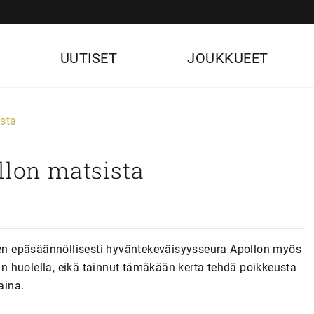
UUTISET
JOUKKUEET
ista
llon matsista
isen epäsäännöllisesti hyväntekeväisyysseura Apollon myös
han huolella, eikä tainnut tämäkään kerta tehdä poikkeusta
aina.