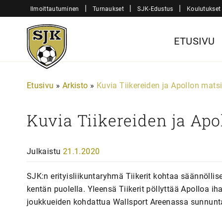
Siirry
|
|
|
Ilmoittautuminen
Turnaukset
SJK-Edustus
Koulutukset
sisältöön
Sjk-
ETUSIVU
Juniorit
Etusivu
»
Arkisto
»
Kuvia Tiikereiden ja Apollon mats
Kuvia Tiikereiden ja Apo
Julkaistu
21.1.2020
SJK:n erityisliikuntaryhmä Tiikerit kohtaa säännöll
kentän puolella. Yleensä Tiikerit pöllyttää Apolloa i
joukkueiden kohdattua Wallsport Areenassa sunnunt