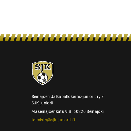
n
s
e
l
a
u
s
SJK-
juniorit
Seinäjoen Jalkapallokerho-juniorit ry /
SJK-juniorit
Alaseinäjoenkatu 9 B, 60220 Seinäjoki
toimisto@sjk-juniorit.fi