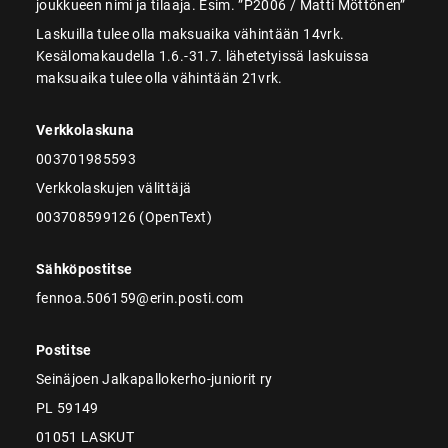
joukkueen nimi ja tilaaja. Esim. ”P2006 / Matti Möttönen”
Laskuilla tulee olla maksuaika vähintään 14vrk.
Kesälomakaudella 1.6.-31.7. lähetetyissä laskuissa
maksuaika tulee olla vähintään 21vrk.
Verkkolaskuna
003701985593
Verkkolaskujen välittäjä
003708599126 (OpenText)
Sähköpostitse
fennoa.506159@erin.posti.com
Postitse
Seinäjoen Jalkapallokerho-juniorit ry
PL 59149
01051 LASKUT