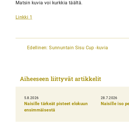
Matsin kuvia voi kurkkia täältä.
Linkki 1
A
Edellinen:
Sunnuntain Sisu Cup -kuvia
r
t
i
Aiheeseen liittyvät artikkelit
k
k
5.8.2026
28.7.2026
e
Naisille tärkeät pisteet elokuun
Naisille iso 
l
ensimmäisestä
i
e