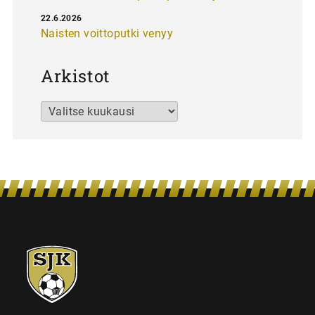
22.6.2026
Naisten voittoputki venyy
Arkistot
Arkistot
SJK-
juniorit