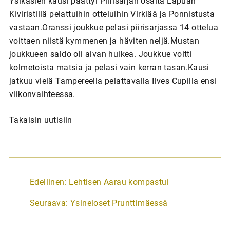
Ysikasien kausi päättyi Piirisarjan osalta Lapuan
Kiviristillä pelattuihin otteluihin Virkiää ja Ponnistusta
vastaan.Oranssi joukkue pelasi piirisarjassa 14 ottelua
voittaen niistä kymmenen ja häviten neljä.Mustan
joukkueen saldo oli aivan huikea. Joukkue voitti
kolmetoista matsia ja pelasi vain kerran tasan.Kausi
jatkuu vielä Tampereella pelattavalla Ilves Cupilla ensi
viikonvaihteessa.
Takaisin uutisiin
A
Edellinen:
Lehtisen Aarau kompastui
r
Seuraava:
Ysineloset Prunttimäessä
t
i