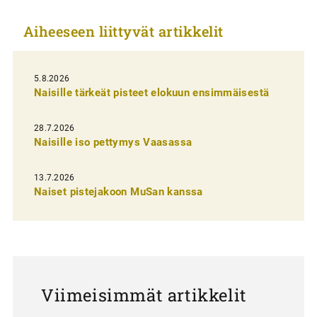
k
Aiheeseen liittyvät artikkelit
k
e
l
5.8.2026
Naisille tärkeät pisteet elokuun ensimmäisestä
i
e
28.7.2026
n
Naisille iso pettymys Vaasassa
s
13.7.2026
e
Naiset pistejakoon MuSan kanssa
l
a
u
s
Viimeisimmät artikkelit