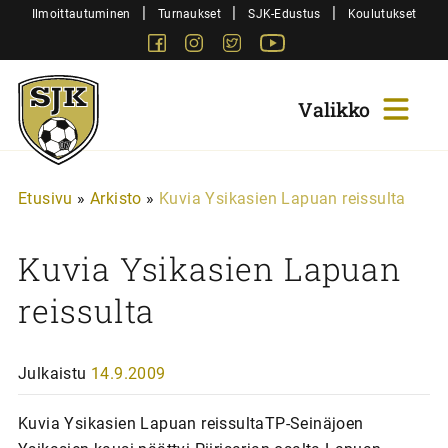
Siirry
|
|
|
Ilmoittautuminen
Turnaukset
SJK-Edustus
Koulutukset
sisältöön
Facebook
Instagram
Twitter
Youtube
Sjk-
Juniorit
Etusivu
»
Arkisto
»
Kuvia Ysikasien Lapuan reissulta
Kuvia Ysikasien Lapuan
reissulta
Julkaistu
14.9.2009
Kuvia Ysikasien Lapuan reissultaTP-Seinäjoen