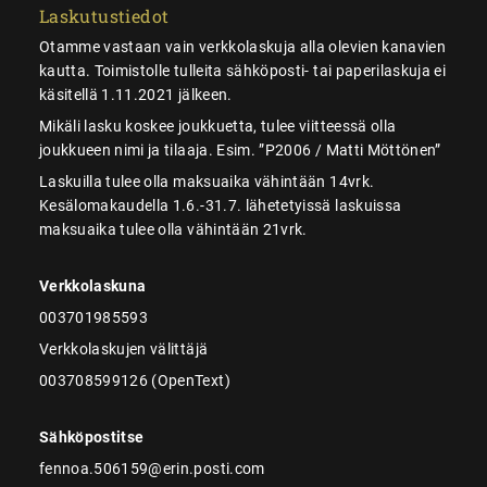
Laskutustiedot
Otamme vastaan vain verkkolaskuja alla olevien kanavien
kautta. Toimistolle tulleita sähköposti- tai paperilaskuja ei
käsitellä 1.11.2021 jälkeen.
Mikäli lasku koskee joukkuetta, tulee viitteessä olla
joukkueen nimi ja tilaaja. Esim. ”P2006 / Matti Möttönen”
Laskuilla tulee olla maksuaika vähintään 14vrk.
Kesälomakaudella 1.6.-31.7. lähetetyissä laskuissa
maksuaika tulee olla vähintään 21vrk.
Verkkolaskuna
003701985593
Verkkolaskujen välittäjä
003708599126 (OpenText)
Sähköpostitse
fennoa.506159@erin.posti.com