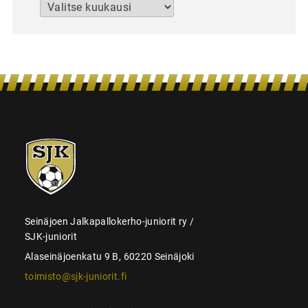
Arkistot
SJK-
juniorit
Seinäjoen Jalkapallokerho-juniorit ry /
SJK-juniorit
Alaseinäjoenkatu 9 B, 60220 Seinäjoki
toimisto@sjk-juniorit.fi