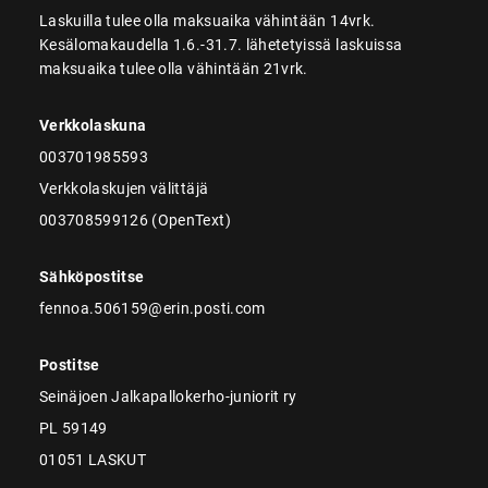
Laskuilla tulee olla maksuaika vähintään 14vrk.
Kesälomakaudella 1.6.-31.7. lähetetyissä laskuissa
maksuaika tulee olla vähintään 21vrk.
Verkkolaskuna
003701985593
Verkkolaskujen välittäjä
003708599126 (OpenText)
Sähköpostitse
fennoa.506159@erin.posti.com
Postitse
Seinäjoen Jalkapallokerho-juniorit ry
PL 59149
01051 LASKUT