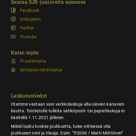
Seuraa SJK-junioreita somessa
Facebook
Instagram
Twitter
Youtube
Katso myös
Pruukinranta
Seinäjoen leirintäalue
Laskutustiedot
Otamme vastaan vain verkkolaskuja alla olevien kanavien
kautta. Toimistolle tulleita sähköposti- tai paperilaskuja ei
käsitellä 1.11.2021 jälkeen.
Mikäli lasku koskee joukkuetta, tulee viitteessä olla
joukkueen nimi ja tilaaja. Esim. ”P2006 / Matti Möttönen”