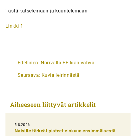
Tästä katselemaan ja kuuntelemaan.
Linkki 1
A
Edellinen:
Norrvalla FF liian vahva
r
Seuraava:
Kuvia leirinnästä
t
i
k
Aiheeseen liittyvät artikkelit
k
e
l
5.8.2026
Naisille tärkeät pisteet elokuun ensimmäisestä
i