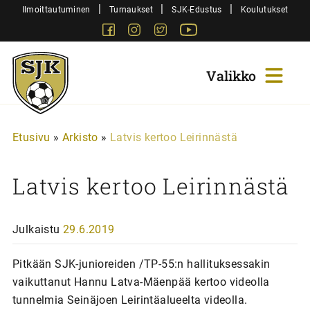
Siirry
|
|
|
Ilmoittautuminen
Turnaukset
SJK-Edustus
Koulutukset
sisältöön
Facebook
Instagram
Twitter
Youtube
Sjk-
Juniorit
Etusivu
»
Arkisto
»
Latvis kertoo Leirinnästä
Latvis kertoo Leirinnästä
Julkaistu
29.6.2019
Pitkään SJK-junioreiden /TP-55:n hallituksessakin
vaikuttanut Hannu Latva-Mäenpää kertoo videolla
tunnelmia Seinäjoen Leirintäalueelta videolla.