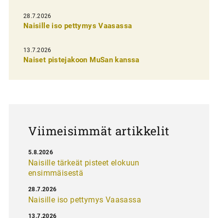
e
28.7.2026
n
Naisille iso pettymys Vaasassa
s
13.7.2026
e
Naiset pistejakoon MuSan kanssa
l
a
u
s
Viimeisimmät artikkelit
5.8.2026
Naisille tärkeät pisteet elokuun
ensimmäisestä
28.7.2026
Naisille iso pettymys Vaasassa
13.7.2026