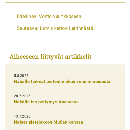
A
Edellinen:
Voitto vei Ykköseen
r
Seuraava:
Latvis kertoo Leirinnästä
t
i
k
Aiheeseen liittyvät artikkelit
k
e
l
5.8.2026
Naisille tärkeät pisteet elokuun ensimmäisestä
i
e
28.7.2026
n
Naisille iso pettymys Vaasassa
s
13.7.2026
e
Naiset pistejakoon MuSan kanssa
l