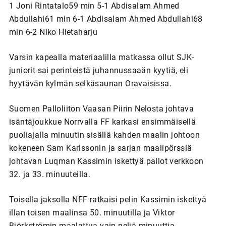
1 Joni Rintatalo59 min 5-1 Abdisalam Ahmed
Abdullahi61 min 6-1 Abdisalam Ahmed Abdullahi68
min 6-2 Niko Hietaharju
Varsin kapealla materiaalilla matkassa ollut SJK-
juniorit sai perinteistä juhannussaaän kyytiä, eli
hyytävän kylmän selkäsaunan Oravaisissa.
Suomen Palloliiton Vaasan Piirin Nelosta johtava
isäntäjoukkue Norrvalla FF karkasi ensimmäisellä
puoliajalla minuutin sisällä kahden maalin johtoon
kokeneen Sam Karlssonin ja sarjan maalipörssiä
johtavan Luqman Kassimin iskettyä pallot verkkoon
32. ja 33. minuuteilla.
Toisella jaksolla NFF ratkaisi pelin Kassimin iskettyä
illan toisen maalinsa 50. minuutilla ja Viktor
Björkströmin maalattua vain neljä minuuttia