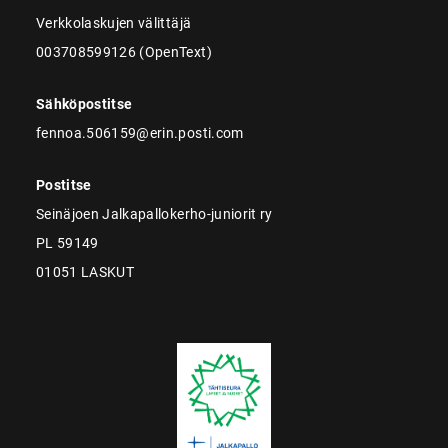
Verkkolaskujen välittäjä
003708599126 (OpenText)
Sähköpostitse
fennoa.506159@erin.posti.com
Postitse
Seinäjoen Jalkapallokerho-juniorit ry
PL 59149
01051 LASKUT