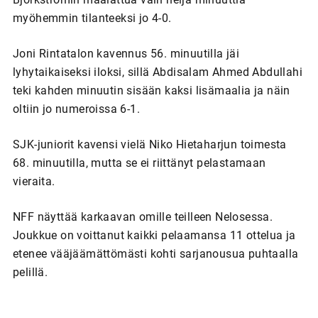
myöhemmin tilanteeksi jo 4-0.
Joni Rintatalon kavennus 56. minuutilla jäi
lyhytaikaiseksi iloksi, sillä Abdisalam Ahmed Abdullahi
teki kahden minuutin sisään kaksi lisämaalia ja näin
oltiin jo numeroissa 6-1.
SJK-juniorit kavensi vielä Niko Hietaharjun toimesta
68. minuutilla, mutta se ei riittänyt pelastamaan
vieraita.
NFF näyttää karkaavan omille teilleen Nelosessa.
Joukkue on voittanut kaikki pelaamansa 11 ottelua ja
etenee vääjäämättömästi kohti sarjanousua puhtaalla
pelillä.