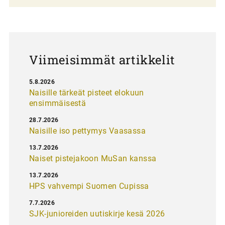
a
u
s
Viimeisimmät artikkelit
5.8.2026
Naisille tärkeät pisteet elokuun
ensimmäisestä
28.7.2026
Naisille iso pettymys Vaasassa
13.7.2026
Naiset pistejakoon MuSan kanssa
13.7.2026
HPS vahvempi Suomen Cupissa
7.7.2026
SJK-junioreiden uutiskirje kesä 2026