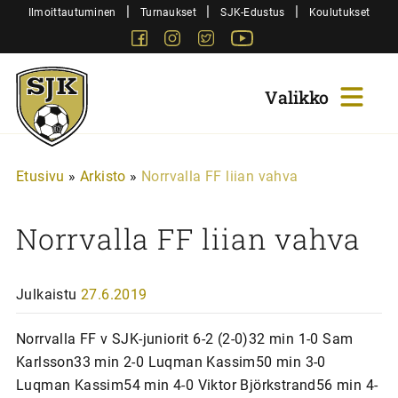
Siirry
|
|
|
Ilmoittautuminen
Turnaukset
SJK-Edustus
Koulutukset
sisältöön
Facebook
Instagram
Twitter
Youtube
Sjk-
Juniorit
Etusivu
»
Arkisto
»
Norrvalla FF liian vahva
Norrvalla FF liian vahva
Julkaistu
27.6.2019
Norrvalla FF v SJK-juniorit 6-2 (2-0)32 min 1-0 Sam
Karlsson33 min 2-0 Luqman Kassim50 min 3-0
Luqman Kassim54 min 4-0 Viktor Björkstrand56 min 4-