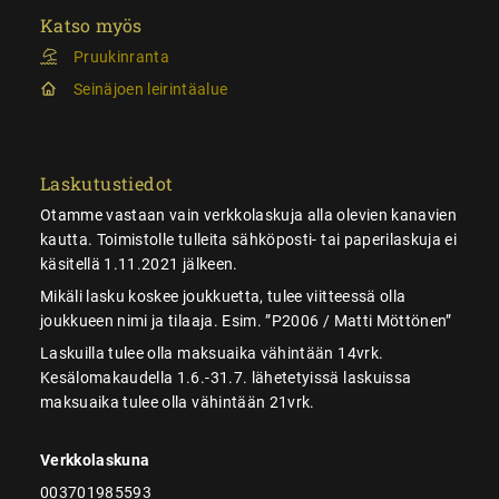
Katso myös
Pruukinranta
Seinäjoen leirintäalue
Laskutustiedot
Otamme vastaan vain verkkolaskuja alla olevien kanavien
kautta. Toimistolle tulleita sähköposti- tai paperilaskuja ei
käsitellä 1.11.2021 jälkeen.
Mikäli lasku koskee joukkuetta, tulee viitteessä olla
joukkueen nimi ja tilaaja. Esim. ”P2006 / Matti Möttönen”
Laskuilla tulee olla maksuaika vähintään 14vrk.
Kesälomakaudella 1.6.-31.7. lähetetyissä laskuissa
maksuaika tulee olla vähintään 21vrk.
Verkkolaskuna
003701985593