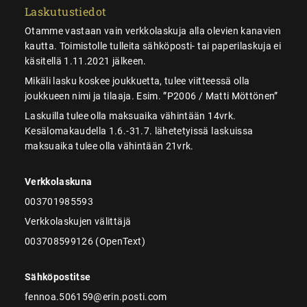
Laskutustiedot
Otamme vastaan vain verkkolaskuja alla olevien kanavien
kautta. Toimistolle tulleita sähköposti- tai paperilaskuja ei
käsitellä 1.11.2021 jälkeen.
Mikäli lasku koskee joukkuetta, tulee viitteessä olla
joukkueen nimi ja tilaaja. Esim. ”P2006 / Matti Möttönen”
Laskuilla tulee olla maksuaika vähintään 14vrk.
Kesälomakaudella 1.6.-31.7. lähetetyissä laskuissa
maksuaika tulee olla vähintään 21vrk.
Verkkolaskuna
003701985593
Verkkolaskujen välittäjä
003708599126 (OpenText)
Sähköpostitse
fennoa.506159@erin.posti.com