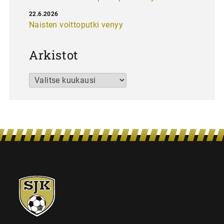
22.6.2026
Naisten voittoputki venyy
Arkistot
Arkistot
SJK-
juniorit