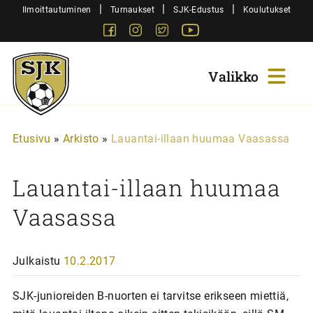
Siirry
|
|
|
Ilmoittautuminen
Turnaukset
SJK-Edustus
Koulutukset
sisältöön
Facebook
Instagram
Twitter
Youtube
Sjk-
Juniorit
Etusivu
»
Arkisto
»
Lauantai-illaan huumaa Vaasassa
Lauantai-illaan huumaa
Vaasassa
Julkaistu
10.2.2017
SJK-junioreiden B-nuorten ei tarvitse erikseen miettiä,