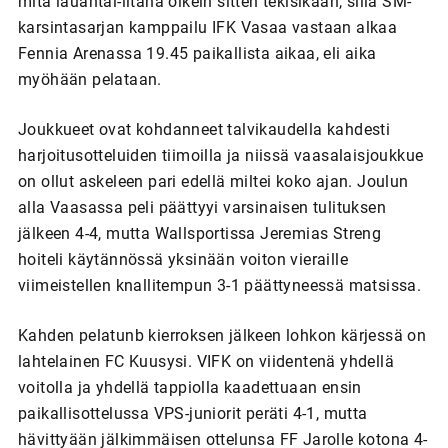
mitä lauantai-iltana oikein sitten tekisikään, sillä SM-
karsintasarjan kamppailu IFK Vasaa vastaan alkaa
Fennia Arenassa 19.45 paikallista aikaa, eli aika
myöhään pelataan.
Joukkueet ovat kohdanneet talvikaudella kahdesti
harjoitusotteluiden tiimoilla ja niissä vaasalaisjoukkue
on ollut askeleen pari edellä miltei koko ajan. Joulun
alla Vaasassa peli päättyyi varsinaisen tulituksen
jälkeen 4-4, mutta Wallsportissa Jeremias Streng
hoiteli käytännössä yksinään voiton vieraille
viimeistellen knallitempun 3-1 päättyneessä matsissa.
Kahden pelatunb kierroksen jälkeen lohkon kärjessä on
lahtelainen FC Kuusysi. VIFK on viidentenä yhdellä
voitolla ja yhdellä tappiolla kaadettuaan ensin
paikallisottelussa VPS-juniorit peräti 4-1, mutta
hävittyään jälkimmäisen ottelunsa FF Jarolle kotona 4-