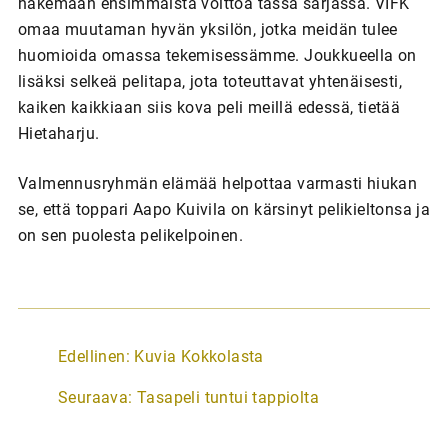
hakemaan ensimmäistä voittoa tässä sarjassa. VIFK
omaa muutaman hyvän yksilön, jotka meidän tulee
huomioida omassa tekemisessämme. Joukkueella on
lisäksi selkeä pelitapa, jota toteuttavat yhtenäisesti,
kaiken kaikkiaan siis kova peli meillä edessä, tietää
Hietaharju.
Valmennusryhmän elämää helpottaa varmasti hiukan
se, että toppari Aapo Kuivila on kärsinyt pelikieltonsa ja
on sen puolesta pelikelpoinen.
A
Edellinen:
Kuvia Kokkolasta
r
Seuraava:
Tasapeli tuntui tappiolta
t
i