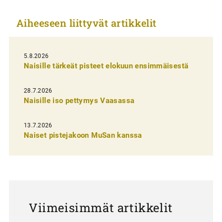
k
Aiheeseen liittyvät artikkelit
k
e
l
5.8.2026
Naisille tärkeät pisteet elokuun ensimmäisestä
i
e
28.7.2026
n
Naisille iso pettymys Vaasassa
s
13.7.2026
e
Naiset pistejakoon MuSan kanssa
l
a
u
s
Viimeisimmät artikkelit