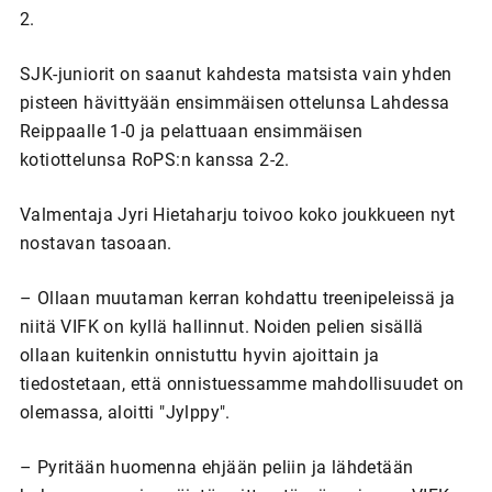
2.
SJK-juniorit on saanut kahdesta matsista vain yhden
pisteen hävittyään ensimmäisen ottelunsa Lahdessa
Reippaalle 1-0 ja pelattuaan ensimmäisen
kotiottelunsa RoPS:n kanssa 2-2.
Valmentaja Jyri Hietaharju toivoo koko joukkueen nyt
nostavan tasoaan.
– Ollaan muutaman kerran kohdattu treenipeleissä ja
niitä VIFK on kyllä hallinnut. Noiden pelien sisällä
ollaan kuitenkin onnistuttu hyvin ajoittain ja
tiedostetaan, että onnistuessamme mahdollisuudet on
olemassa, aloitti "Jylppy".
– Pyritään huomenna ehjään peliin ja lähdetään