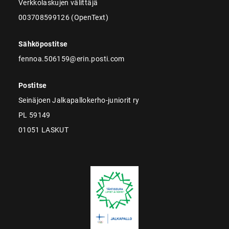
Verkkolaskujen välittäjä
003708599126 (OpenText)
Sähköpostitse
fennoa.506159@erin.posti.com
Postitse
Seinäjoen Jalkapallokerho-juniorit ry
PL 59149
01051 LASKUT