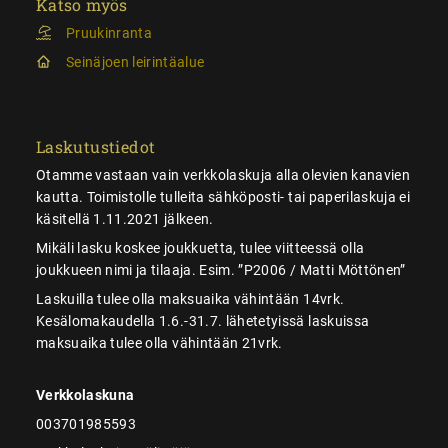
Katso myös
Pruukinranta
Seinäjoen leirintäalue
Laskutustiedot
Otamme vastaan vain verkkolaskuja alla olevien kanavien
kautta. Toimistolle tulleita sähköposti- tai paperilaskuja ei
käsitellä 1.11.2021 jälkeen.
Mikäli lasku koskee joukkuetta, tulee viitteessä olla
joukkueen nimi ja tilaaja. Esim. ”P2006 / Matti Möttönen”
Laskuilla tulee olla maksuaika vähintään 14vrk.
Kesälomakaudella 1.6.-31.7. lähetetyissä laskuissa
maksuaika tulee olla vähintään 21vrk.
Verkkolaskuna
003701985593