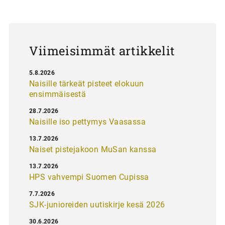
u
s
Viimeisimmät artikkelit
5.8.2026
Naisille tärkeät pisteet elokuun
ensimmäisestä
28.7.2026
Naisille iso pettymys Vaasassa
13.7.2026
Naiset pistejakoon MuSan kanssa
13.7.2026
HPS vahvempi Suomen Cupissa
7.7.2026
SJK-junioreiden uutiskirje kesä 2026
30.6.2026