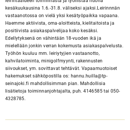
leirintäalueen toiminnasta ja työllistää nuoria
kesäkuukausina 1.6.-31.8. väliseksi ajaksi.Leirinnnän
vastaanotossa on vielä yksi kesätyöpaikka vapaana.
Haemme aktiivista, oma-aloitteista, kielitaitoista ja
positiivista asiakaspalvelijaa koko kesäksi.
Edellytyksenä on vähintään 18-vuoden ikä ja
mielellään jonkin verran kokemusta asiakaspalvelusta.
Työhön kuuluu mm. leiriytyjien vastaanotto,
kahvilatoiminta, minigolfmyynti, rakennusten
siivoukset, ym. sovittavat tehtävät. Vapaamuotoiset
hakemukset sähköpostilla os: hannu.huilla@tp-
seinajoki.fi mahdollisimman pian. Mahdollisia
lisätietoja toiminnanjohtajalta, puh. 4146585 tai 050-
4328785.
A