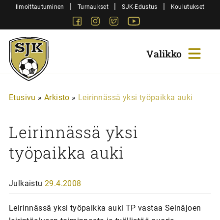
Siirry
|
|
|
Ilmoittautuminen
Turnaukset
SJK-Edustus
Koulutukset
sisältöön
Facebook
Instagram
Twitter
Youtube
Sjk-
Juniorit
Etusivu
»
Arkisto
»
Leirinnässä yksi työpaikka auki
Leirinnässä yksi
työpaikka auki
Julkaistu
29.4.2008
Leirinnässä yksi työpaikka auki TP vastaa Seinäjoen