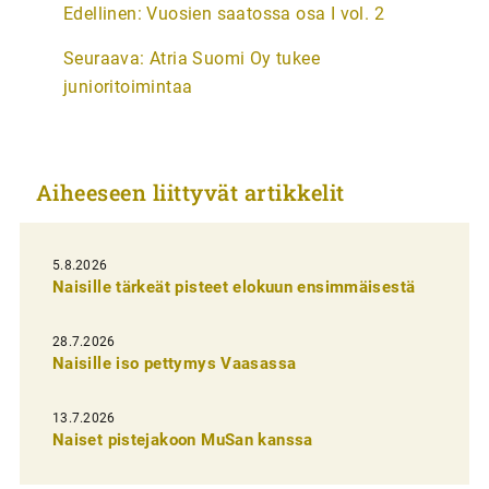
Edellinen:
Vuosien saatossa osa I vol. 2
r
Seuraava:
Atria Suomi Oy tukee
t
junioritoimintaa
i
k
k
Aiheeseen liittyvät artikkelit
e
l
i
5.8.2026
Naisille tärkeät pisteet elokuun ensimmäisestä
e
n
28.7.2026
Naisille iso pettymys Vaasassa
s
e
13.7.2026
l
Naiset pistejakoon MuSan kanssa
a