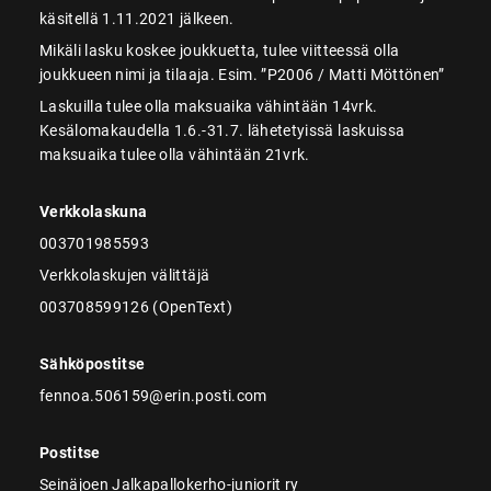
käsitellä 1.11.2021 jälkeen.
Mikäli lasku koskee joukkuetta, tulee viitteessä olla
joukkueen nimi ja tilaaja. Esim. ”P2006 / Matti Möttönen”
Laskuilla tulee olla maksuaika vähintään 14vrk.
Kesälomakaudella 1.6.-31.7. lähetetyissä laskuissa
maksuaika tulee olla vähintään 21vrk.
Verkkolaskuna
003701985593
Verkkolaskujen välittäjä
003708599126 (OpenText)
Sähköpostitse
fennoa.506159@erin.posti.com
Postitse
Seinäjoen Jalkapallokerho-juniorit ry