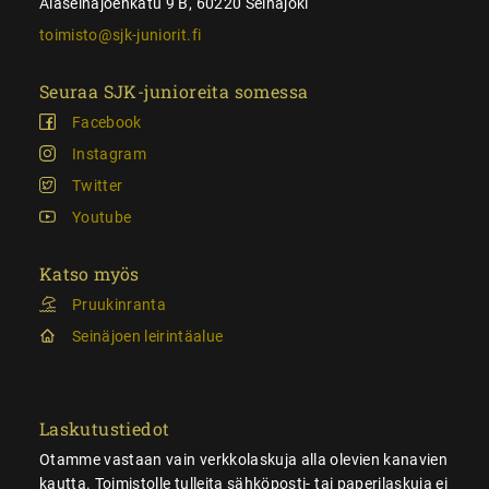
Alaseinäjoenkatu 9 B, 60220 Seinäjoki
toimisto@sjk-juniorit.fi
Seuraa SJK-junioreita somessa
Facebook
Instagram
Twitter
Youtube
Katso myös
Pruukinranta
Seinäjoen leirintäalue
Laskutustiedot
Otamme vastaan vain verkkolaskuja alla olevien kanavien
kautta. Toimistolle tulleita sähköposti- tai paperilaskuja ei