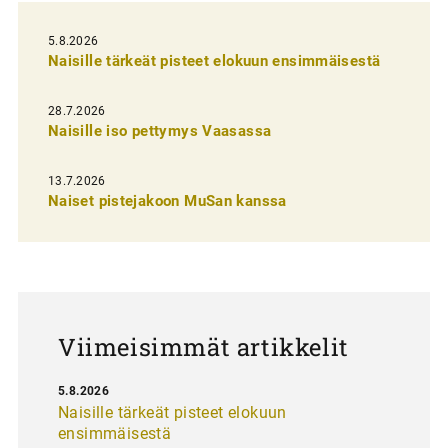
e
l
5.8.2026
Naisille tärkeät pisteet elokuun ensimmäisestä
i
e
28.7.2026
n
Naisille iso pettymys Vaasassa
s
13.7.2026
e
Naiset pistejakoon MuSan kanssa
l
a
u
s
Viimeisimmät artikkelit
5.8.2026
Naisille tärkeät pisteet elokuun
ensimmäisestä