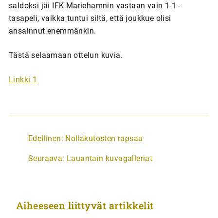
saldoksi jäi IFK Mariehamnin vastaan vain 1-1 -
tasapeli, vaikka tuntui siltä, että joukkue olisi
ansainnut enemmänkin.
Tästä selaamaan ottelun kuvia.
Linkki 1
A
Edellinen:
Nollakutosten rapsaa
r
Seuraava:
Lauantain kuvagalleriat
t
i
k
Aiheeseen liittyvät artikkelit
k