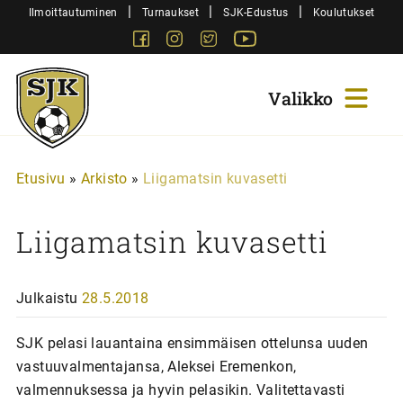
Siirry
|
|
|
Ilmoittautuminen
Turnaukset
SJK-Edustus
Koulutukset
sisältöön
Facebook
Instagram
Twitter
Youtube
Sjk-
Juniorit
Etusivu
»
Arkisto
»
Liigamatsin kuvasetti
Liigamatsin kuvasetti
Julkaistu
28.5.2018
SJK pelasi lauantaina ensimmäisen ottelunsa uuden
vastuuvalmentajansa, Aleksei Eremenkon,
valmennuksessa ja hyvin pelasikin. Valitettavasti