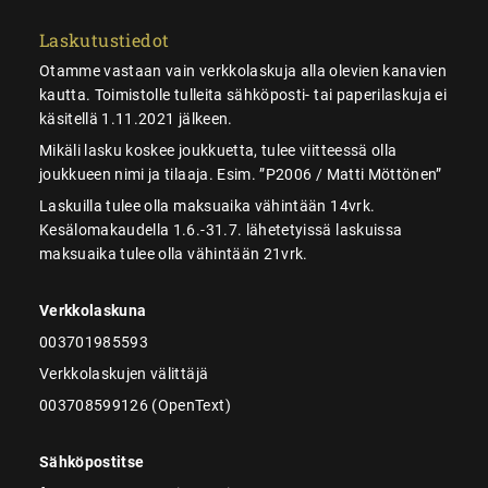
Laskutustiedot
Otamme vastaan vain verkkolaskuja alla olevien kanavien
kautta. Toimistolle tulleita sähköposti- tai paperilaskuja ei
käsitellä 1.11.2021 jälkeen.
Mikäli lasku koskee joukkuetta, tulee viitteessä olla
joukkueen nimi ja tilaaja. Esim. ”P2006 / Matti Möttönen”
Laskuilla tulee olla maksuaika vähintään 14vrk.
Kesälomakaudella 1.6.-31.7. lähetetyissä laskuissa
maksuaika tulee olla vähintään 21vrk.
Verkkolaskuna
003701985593
Verkkolaskujen välittäjä
003708599126 (OpenText)
Sähköpostitse