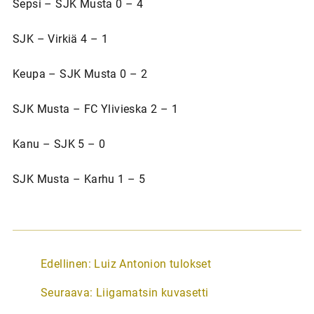
Sepsi – SJK Musta 0 – 4
SJK – Virkiä 4 – 1
Keupa – SJK Musta 0 – 2
SJK Musta – FC Ylivieska 2 – 1
Kanu – SJK 5 – 0
SJK Musta – Karhu 1 – 5
A
Edellinen:
Luiz Antonion tulokset
r
Seuraava:
Liigamatsin kuvasetti
t