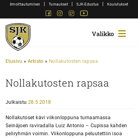
Siirry
|
|
|
Ilmoittautuminen
Turnaukset
SJK-Edustus
Koulutukset
sisältöön
Facebook
Instagram
Twitter
Youtube
Sjk-
Juniorit
Etusivu
»
Arkisto
»
Nollakutosten rapsaa
Nollakutosten rapsaa
Julkaistu
28.5.2018
Nollakutoset kävi viikonloppuna turnaamassa
Seinäjoen raviradalla Luiz Antonio – Cupissa kahden
peliryhmän voimin. Viikonloppuna peluutettiin isoa