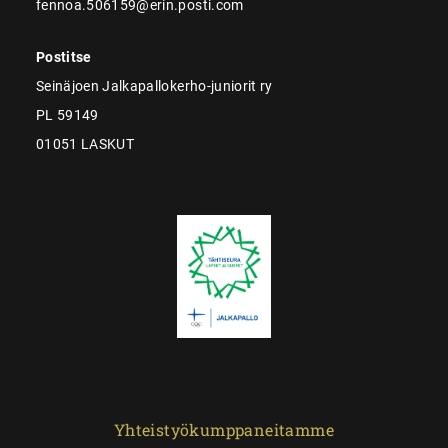
fennoa.506159@erin.posti.com
Postitse
Seinäjoen Jalkapallokerho-juniorit ry
PL 59149
01051 LASKUT
Yhteistyökumppaneitamme