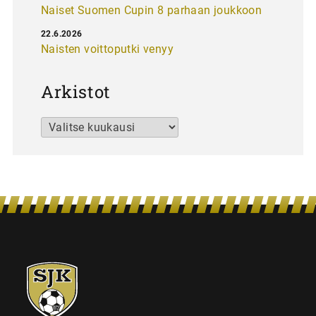
Naiset Suomen Cupin 8 parhaan joukkoon
22.6.2026
Naisten voittoputki venyy
Arkistot
Arkistot
SJK-
juniorit