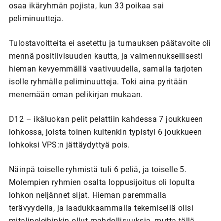
osaa ikäryhmän pojista, kun 33 poikaa sai
peliminuutteja.
Tulostavoitteita ei asetettu ja turnauksen päätavoite oli
mennä positiivisuuden kautta, ja valmennuksellisesti
hieman kevyemmällä vaativuudella, samalla tarjoten
isolle ryhmälle peliminuutteja. Toki aina pyritään
menemään oman pelikirjan mukaan.
D12 – ikäluokan pelit pelattiin kahdessa 7 joukkueen
lohkossa, joista toinen kuitenkin typistyi 6 joukkueen
lohkoksi VPS:n jättäydyttyä pois.
Näinpä toiselle ryhmistä tuli 6 peliä, ja toiselle 5.
Molempien ryhmien osalta loppusijoitus oli lopulta
lohkon neljännet sijat. Hieman paremmalla
terävyydella, ja laadukkaammalla tekemisellä olisi
mitalipeleihinkin ollut mahdollisuuksia, mutta tällä