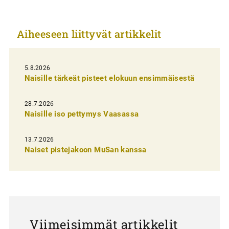
i
k
Aiheeseen liittyvät artikkelit
k
e
l
5.8.2026
Naisille tärkeät pisteet elokuun ensimmäisestä
i
e
28.7.2026
n
Naisille iso pettymys Vaasassa
s
13.7.2026
e
Naiset pistejakoon MuSan kanssa
l
a
u
s
Viimeisimmät artikkelit