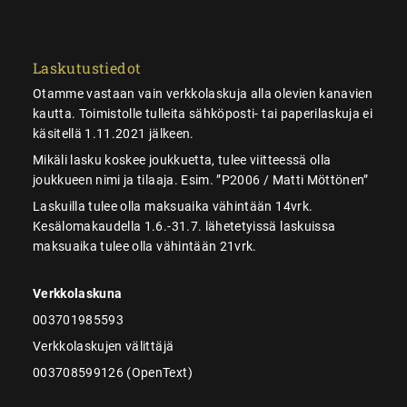
Laskutustiedot
Otamme vastaan vain verkkolaskuja alla olevien kanavien
kautta. Toimistolle tulleita sähköposti- tai paperilaskuja ei
käsitellä 1.11.2021 jälkeen.
Mikäli lasku koskee joukkuetta, tulee viitteessä olla
joukkueen nimi ja tilaaja. Esim. ”P2006 / Matti Möttönen”
Laskuilla tulee olla maksuaika vähintään 14vrk.
Kesälomakaudella 1.6.-31.7. lähetetyissä laskuissa
maksuaika tulee olla vähintään 21vrk.
Verkkolaskuna
003701985593
Verkkolaskujen välittäjä
003708599126 (OpenText)