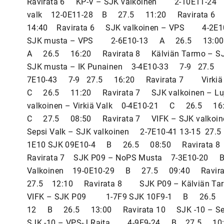
Ravirata 6 KP-V – SJK valkoinen 2-10E11-24
valk 12-0E11-28 B 27.5 11:20 Ravirata 6 
14:40 Ravirata 6 SJK valkoinen – VPS 4-2
SJK musta – VPS 2-6E10-13 A 26.5 13:00 R
A 26.5 16:20 Ravirata 8 Kälviän Tarmo – 
SJK musta – IK Punainen 3-4E10-33 7-9 27.5
7E10-43 7-9 27.5 16:20 Ravirata 7 Virkiä V
C 26.5 11:20 Ravirata 7 SJK valkoinen –
valkoinen – Virkiä Valk 0-4E10-21 C 26.5 1
C 27.5 08:50 Ravirata 7 VIFK – SJK valko
Sepsi Valk – SJK valkoinen 2-7E10-41 13-15 27
1E10 SJK 09E10-4 B 26.5 08:50 Ravirata
Ravirata 7 SJK P09 – NoPS Musta 7-3E10-20 
Valkoinen 19-0E10-29 B 27.5 09:40 Ravirata
27.5 12:10 Ravirata 8 SJK P09 – Kälviän 
VIFK – SJK P09 1-7F9 SJK 10F9-1 B 26.5 0
12 B 26.5 13:00 Ravirata 10 SJK -10 – 
SJK -10 – VPS-J Raita 4-9F9-24 B 27.5 10: