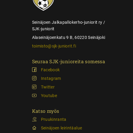
a
u
s
Seinäjoen Jalkapallokerho-juniorit ry /
SJK-juniorit
Alaseinäjoenkatu 9 B, 60220 Seinäjoki
toimisto@sjk-juniorit.fi
Seuraa SJK-junioreita somessa
Facebook
Instagram
Twitter
Youtube
Katso myös
Pruukinranta
Seinäjoen leirintäalue