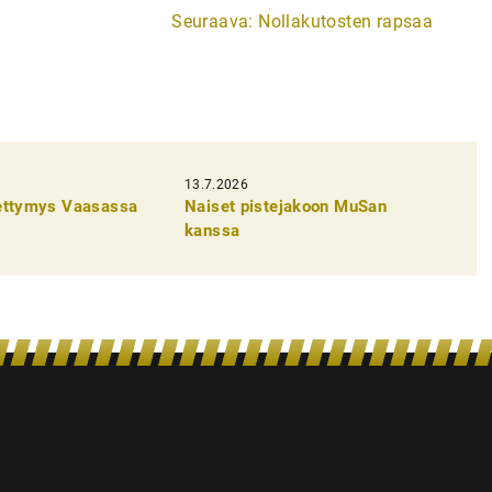
Seuraava:
Nollakutosten rapsaa
13.7.2026
pettymys Vaasassa
Naiset pistejakoon MuSan
kanssa