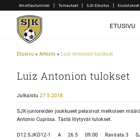
Siirry
|
|
|
Ilmoittautuminen
Turnaukset
SJK-Edustus
Koulutukset
sisältöön
Sjk-
ETUSIVU
Juniorit
Etusivu
»
Arkisto
»
Luiz Antonion tulokset
Luiz Antonion tulokset
Julkaistu
27.5.2018
SJK-junioreiden joukkueet pelasivat melkoisen määr
Antonio Cupissa. Tästä löytyvät tulokset.
D12 SJKD12-1 A 26.5 09:00 Ravirata 3 S