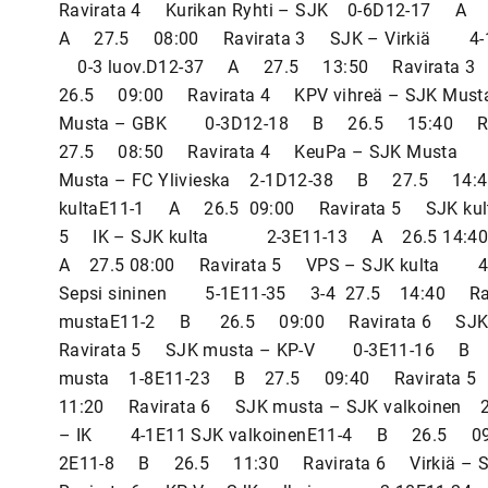
Ravirata 4 Kurikan Ryhti – SJK 0-6D12-17
A 27.5 08:00 Ravirata 3 SJK – Virkiä 4
0-3 luov.D12-37 A 27.5 13:50 Ravirata
26.5 09:00 Ravirata 4 KPV vihreä – SJK M
Musta – GBK 0-3D12-18 B 26.5 15:40 Ra
27.5 08:50 Ravirata 4 KeuPa – SJK Must
Musta – FC Ylivieska 2-1D12-38 B 27.5 14:
kultaE11-1 A 26.5 09:00 Ravirata 5 SJK k
5 IK – SJK kulta 2-3E11-13 A 26.5 14:40 
A 27.5 08:00 Ravirata 5 VPS – SJK kulta 4-
Sepsi sininen 5-1E11-35 3-4 27.5 14:40 Ravir
mustaE11-2 B 26.5 09:00 Ravirata 6 SJK
Ravirata 5 SJK musta – KP-V 0-3E11-16 B 2
musta 1-8E11-23 B 27.5 09:40 Ravirata 5 
11:20 Ravirata 6 SJK musta – SJK valkoinen 
– IK 4-1E11 SJK valkoinenE11-4 B 26.5 09:5
2E11-8 B 26.5 11:30 Ravirata 6 Virkiä –