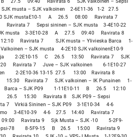
 B 27.5 09:40 Ravirata 6 SJK valkoinen – Sepsi
SJK musta – SJK valkoinen 2-6E11-36 1-2 27.5
E10 SJK mustaE10-1 A 26.5 08:00 Ravirata 7
avirata 7 Sepsi sininen – SJK musta 3-4E10-22
SJK musta 3-3E10-28 A 27.5 09:40 Ravirata 8
 12:10 Ravirata 7 SJK musta – Ylivieska Barca 1-
alkoinen – SJK musta 4-2E10 SJK valkoinenE10-9
 Luja 2-2E10-15 C 26.5 13:50 Ravirata 7 SJK
6:20 Ravirata 7 Juve – SJK valkoinen 6-1E10-27
inen 2-2E10-36 13-15 27.5 13:00 Ravirata 8
.5 15:30 Ravirata 7 SJK valkoinen – IK Punainen 1-
 8 Barca – SJK P09 1-11E10-11 B 26.5 12:10
B 26.5 15:30 Ravirata 8 SJK P09 – Sepsi
 7 Virkiä Sininen – SJK P09 3-1E10-34 4-6
Tarmo 3-4E10-39 4-6 27.5 14:40 Ravirata 7
9:00 Ravirata 9 Sjk Musta – SJK -10 5-2F9-
Sepsi-78 8-5F9-15 B 26.5 15:00 Ravirata 9
30 Ravirata 10 SJK -10 – VPS-J Musta 1-12F9-30