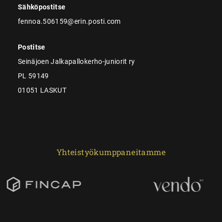
Sähköpostitse
fennoa.506159@erin.posti.com
Postitse
Seinäjoen Jalkapallokerho-juniorit ry
PL 59149
01051 LASKUT
Yhteistyökumppaneitamme