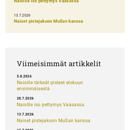
n
Naisille iso pettymys Vaasassa
s
13.7.2026
e
Naiset pistejakoon MuSan kanssa
l
a
u
s
Viimeisimmät artikkelit
5.8.2026
Naisille tärkeät pisteet elokuun
ensimmäisestä
28.7.2026
Naisille iso pettymys Vaasassa
13.7.2026
Naiset pistejakoon MuSan kanssa