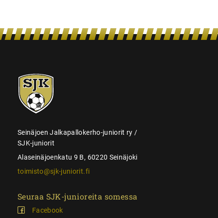
SJK-
juniorit
Seinäjoen Jalkapallokerho-juniorit ry /
SJK-juniorit
Alaseinäjoenkatu 9 B, 60220 Seinäjoki
toimisto@sjk-juniorit.fi
Seuraa SJK-junioreita somessa
Facebook