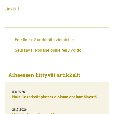
Linkki 1
A
Edellinen:
Sundomiin vieraisille
r
Seuraava:
Nollanelosille reilu voitto
t
i
k
Aiheeseen liittyvät artikkelit
k
e
l
5.8.2026
Naisille tärkeät pisteet elokuun ensimmäisestä
i
e
28.7.2026