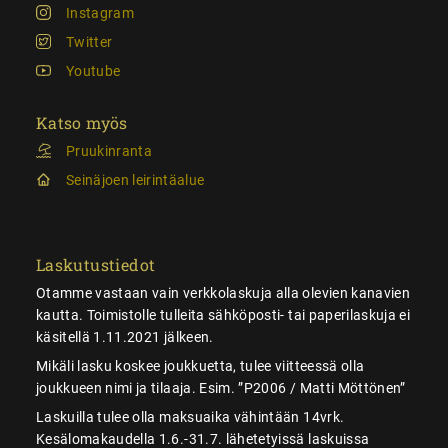
Instagram
Twitter
Youtube
Katso myös
Pruukinranta
Seinäjoen leirintäalue
Laskutustiedot
Otamme vastaan vain verkkolaskuja alla olevien kanavien
kautta. Toimistolle tulleita sähköposti- tai paperilaskuja ei
käsitellä 1.11.2021 jälkeen.
Mikäli lasku koskee joukkuetta, tulee viitteessä olla
joukkueen nimi ja tilaaja. Esim. ”P2006 / Matti Möttönen”
Laskuilla tulee olla maksuaika vähintään 14vrk.
Kesälomakaudella 1.6.-31.7. lähetetyissä laskuissa