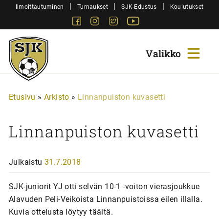
Siirry
|
|
|
Ilmoittautuminen
Turnaukset
SJK-Edustus
Koulutukset
sisältöön
Facebook
Instagram
Twitter
Youtube
Sjk-
Juniorit
Etusivu
»
Arkisto
»
Linnanpuiston kuvasetti
Linnanpuiston kuvasetti
Julkaistu
31.7.2018
SJK-juniorit YJ otti selvän 10-1 -voiton vierasjoukkue
Alavuden Peli-Veikoista Linnanpuistoissa eilen illalla.
Kuvia ottelusta löytyy täältä.