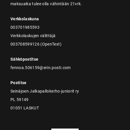
maksuaika tulee olla vähintään 21vrk.
Verkkolaskuna
003701985593
Verkkolaskujen välittäjä
003708599126 (OpenText)
Sähköpostitse
fennoa.506159@erin.posti.com
Postitse
Seinäjoen Jalkapallokerho-juniorit ry
PL 59149
01051 LASKUT