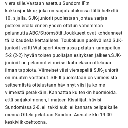
vieraisille.Vastaan asettuu Sundom IF:n
kakkosjoukkue, joka on sarjataulukossa tällä hetkellä
10. sijalla. SJK-juniorit puolestaan johtaa sarjaa
pisteen erolla ennen yhden ottelun vähemmän
pelannutta ABC/Strömsötä.Joukkueet ovat kohdanneet
tällä kaudella kertaalleen. Toukokuun puolivälissä SJK-
juniorit voitti Wallsport Areenassa pelatun kamppailun
5-2 (2-2) hyvän toisen puoliajan esityksen jälkeen.SJK-
juniorit on pelannut viimeiset kahdeksan otteluaan
ilman tappiota. Viimeiset viisi vieraspeliä SJK-juniorit
on muuten voittanut. SIF II puolestaan on viimeisistä
seitsemästä ottelustaan hävinnyt viisi ja kolme
viimeistä peräkkäin. Kannattaa kuitenkin huomioida,
että sarjakolmonen, Ilmajoen Kisailijat, hävisi
Sundomissa 2-0, eli takki auki ei kannata pelipaikalle
mennä.Ottelu pelataan Sundom Arenalle klo 19.00
keskiviikkoehtoona.