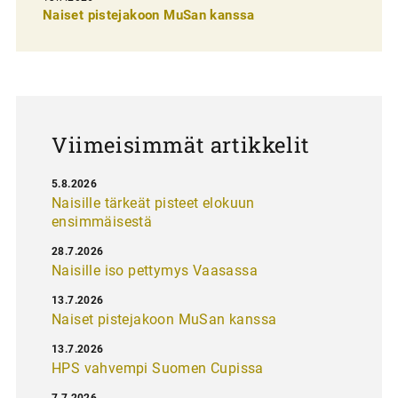
e
Naiset pistejakoon MuSan kanssa
l
a
u
s
Viimeisimmät artikkelit
5.8.2026
Naisille tärkeät pisteet elokuun
ensimmäisestä
28.7.2026
Naisille iso pettymys Vaasassa
13.7.2026
Naiset pistejakoon MuSan kanssa
13.7.2026
HPS vahvempi Suomen Cupissa
7.7.2026