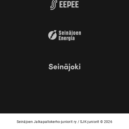
Seinäjoen Jalkapallokerho-juniorit ry / SJK-juniorit © 2026