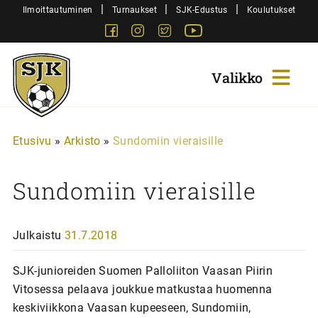
Siirry
|
|
|
Ilmoittautuminen
Turnaukset
SJK-Edustus
Koulutukset
sisältöön
Facebook
Instagram
Twitter
Youtube
Sjk-
Juniorit
Etusivu
»
Arkisto
»
Sundomiin vieraisille
Sundomiin vieraisille
Julkaistu
31.7.2018
SJK-junioreiden Suomen Palloliiton Vaasan Piirin
Vitosessa pelaava joukkue matkustaa huomenna
keskiviikkona Vaasan kupeeseen, Sundomiin,