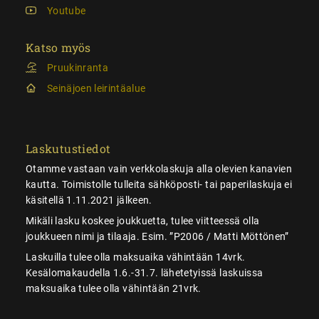
Youtube
Katso myös
Pruukinranta
Seinäjoen leirintäalue
Laskutustiedot
Otamme vastaan vain verkkolaskuja alla olevien kanavien
kautta. Toimistolle tulleita sähköposti- tai paperilaskuja ei
käsitellä 1.11.2021 jälkeen.
Mikäli lasku koskee joukkuetta, tulee viitteessä olla
joukkueen nimi ja tilaaja. Esim. ”P2006 / Matti Möttönen”
Laskuilla tulee olla maksuaika vähintään 14vrk.
Kesälomakaudella 1.6.-31.7. lähetetyissä laskuissa
maksuaika tulee olla vähintään 21vrk.