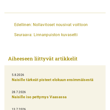
A
Edellinen:
Nollavitoset nousivat voittoon
r
Seuraava:
Linnanpuiston kuvasetti
t
i
k
Aiheeseen liittyvät artikkelit
k
e
l
5.8.2026
Naisille tärkeät pisteet elokuun ensimmäisestä
i
e
28.7.2026
n
Naisille iso pettymys Vaasassa
s
13.7.2026