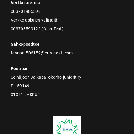
Verkkolaskuna
003701985593
Verkkolaskujen välittäjä
003708599126 (OpenText)
Sähköpostitse
fennoa.506159@erin.posti.com
Postitse
Seinäjoen Jalkapallokerho-juniorit ry
PL 59149
01051 LASKUT