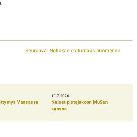
n.
Seuraava:
Nollakasien turnaus huomenna
13.7.2026
pettymys Vaasassa
Naiset pistejakoon MuSan
kanssa