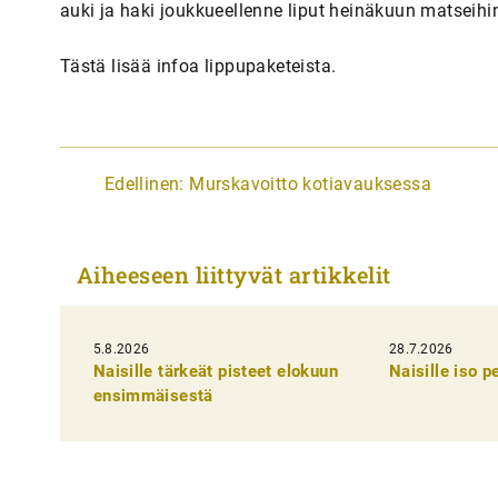
auki ja haki joukkueellenne liput heinäkuun matseihi
Tästä lisää infoa lippupaketeista.
A
Edellinen:
Murskavoitto kotiavauksessa
r
t
Aiheeseen liittyvät artikkelit
i
k
5.8.2026
k
28.7.2026
Naisille tärkeät pisteet elokuun
Naisille iso 
e
ensimmäisestä
l
i
e