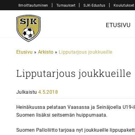
Siirry
|
|
|
Ilmoittautuminen
Turnaukset
SJK-Edustus
Koulutukset
sisältöön
Sjk-
ETUSIVU
Juniorit
Etusivu
»
Arkisto
»
Lipputarjous joukkueille
Lipputarjous joukkueille
Julkaistu
4.5.2018
Heinäkuussa pelataan Vaasassa ja Seinäjoella U19-i
Suomen lisäksi seitsemän huippumaata.
Suomen Palloliitto tarjoaa nyt joukkueille lippupakette