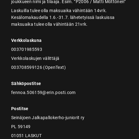
joukkueen nimi ja tilaaja. Esim. ”P2006 / Matti Möttönen”
Laskuilla tulee olla maksuaika vähintään 14vrk.
Kesälomakaudella 1.6.-31.7. lähetetyissä laskuissa
maksuaika tulee olla vähintään 21vrk.
Verkkolaskuna
003701985593
Verkkolaskujen välittäjä
003708599126 (OpenText)
Sähköpostitse
fennoa.506159@erin.posti.com
Postitse
Seinäjoen Jalkapallokerho-juniorit ry
PL 59149
01051 LASKUT