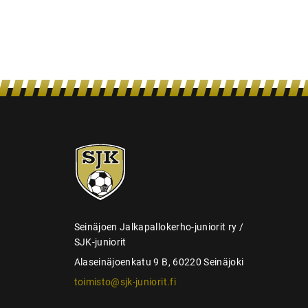
n
s
e
l
a
u
s
SJK-
juniorit
Seinäjoen Jalkapallokerho-juniorit ry /
SJK-juniorit
Alaseinäjoenkatu 9 B, 60220 Seinäjoki
toimisto@sjk-juniorit.fi