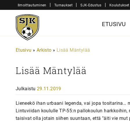
Siirry
|
|
|
Ilmoittautuminen
Turnaukset
SJK-Edustus
Koulutukset
sisältöön
Sjk-
ETUSIVU
Juniorit
Etusivu
»
Arkisto
»
Lisää Mäntylää
Lisää Mäntylää
Julkaistu
29.11.2019
Lieneekö ihan urbaani legenda, vai jopa tositarina… m
Lintuviidan koululle TP-55:n pallokoulun harkkoihin, 
taisivat olla jotain siihen suuntaan, että "äiti vie mut 