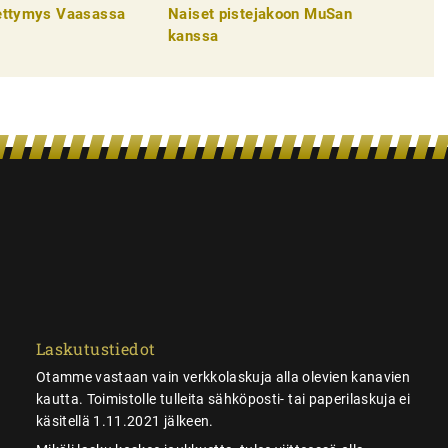
pettymys Vaasassa
Naiset pistejakoon MuSan
kanssa
Laskutustiedot
Otamme vastaan vain verkkolaskuja alla olevien kanavien
kautta. Toimistolle tulleita sähköposti- tai paperilaskuja ei
käsitellä 1.11.2021 jälkeen.