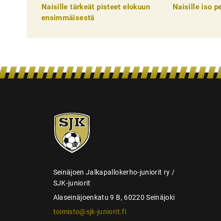
k
Naisille tärkeät pisteet elokuun
Naisille iso 
e
ensimmäisestä
l
i
e
n
s
e
SJK-
l
juniorit
a
u
s
Seinäjoen Jalkapallokerho-juniorit ry /
SJK-juniorit
Alaseinäjoenkatu 9 B, 60220 Seinäjoki
toimisto@sjk-juniorit.fi