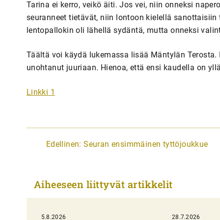
Tarina ei kerro, veikö äiti. Jos vei, niin onneksi naper
seuranneet tietävät, niin lontoon kielellä sanottaisiin
lentopallokin oli lähellä sydäntä, mutta onneksi valin
Täältä voi käydä lukemassa lisää Mäntylän Terosta. 
unohtanut juuriaan. Hienoa, että ensi kaudella on yll
Linkki 1
A
Edellinen:
Seuran ensimmäinen tyttöjoukkue
r
t
Aiheeseen liittyvät artikkelit
i
k
5.8.2026
28.7.2026