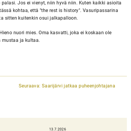
o palasi. Jos ei vienyt, niin hyvä niin. Kuten kaikki asioita
 tässä kohtaa, että "the rest is history". Vasuripassarina
ta sitten kuitenkin osui jalkapalloon.
Hieno nuori mies. Oma kasvatti, joka ei koskaan ole
ä mustaa ja kultaa.
Seuraava:
Saarijärvi jatkaa puheenjohtajana
13.7.2026