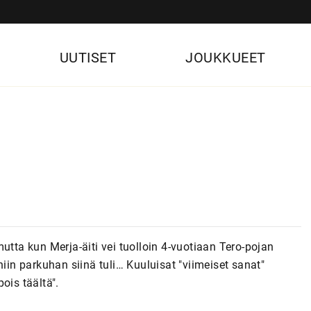
UUTISET
JOUKKUEET
utta kun Merja-äiti vei tuolloin 4-vuotiaan Tero-pojan
niin parkuhan siinä tuli… Kuuluisat "viimeiset sanat"
pois täältä".