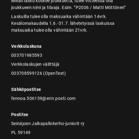
Mikäli lasku koskee joukkuetta, tulee viitteessä olla
joukkueen nimi ja tilaaja. Esim. ”P2006 / Matti Möttönen”
Laskuilla tulee olla maksuaika vähintään 14vrk.
Kesälomakaudella 1.6.-31.7. lähetetyissä laskuissa
maksuaika tulee olla vähintään 21vrk.
Verkkolaskuna
003701985593
Verkkolaskujen välittäjä
003708599126 (OpenText)
Sähköpostitse
fennoa.506159@erin.posti.com
Postitse
Seinäjoen Jalkapallokerho-juniorit ry
PL 59149