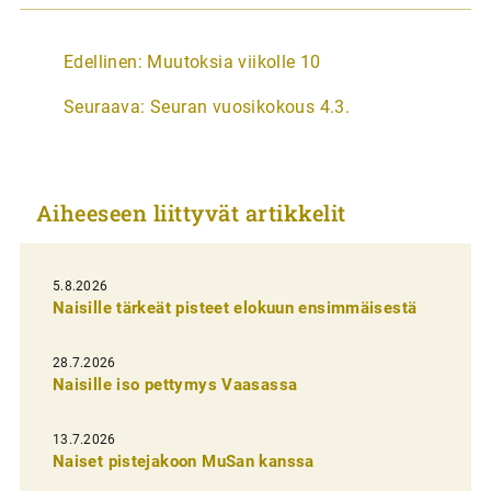
A
Edellinen:
Muutoksia viikolle 10
r
Seuraava:
Seuran vuosikokous 4.3.
t
i
k
Aiheeseen liittyvät artikkelit
k
e
l
5.8.2026
Naisille tärkeät pisteet elokuun ensimmäisestä
i
e
28.7.2026
n
Naisille iso pettymys Vaasassa
s
13.7.2026
e
Naiset pistejakoon MuSan kanssa
l