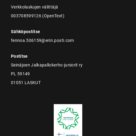
Verkkolaskujen välittäjä
003708599126 (OpenText)
Sähköpostitse
fennoa.506159@erin.posti.com
Postitse
Seinäjoen Jalkapallokerho-juniorit ry
PL 59149
01051 LASKUT