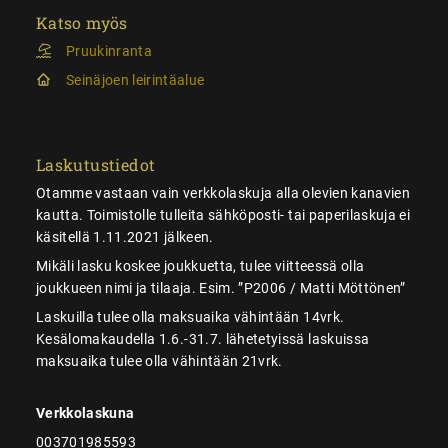
Katso myös
Pruukinranta
Seinäjoen leirintäalue
Laskutustiedot
Otamme vastaan vain verkkolaskuja alla olevien kanavien
kautta. Toimistolle tulleita sähköposti- tai paperilaskuja ei
käsitellä 1.11.2021 jälkeen.
Mikäli lasku koskee joukkuetta, tulee viitteessä olla
joukkueen nimi ja tilaaja. Esim. ”P2006 / Matti Möttönen”
Laskuilla tulee olla maksuaika vähintään 14vrk.
Kesälomakaudella 1.6.-31.7. lähetetyissä laskuissa
maksuaika tulee olla vähintään 21vrk.
Verkkolaskuna
003701985593