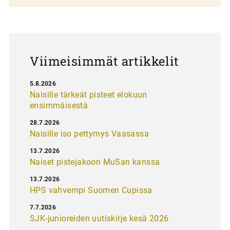
a
u
s
Viimeisimmät artikkelit
5.8.2026
Naisille tärkeät pisteet elokuun
ensimmäisestä
28.7.2026
Naisille iso pettymys Vaasassa
13.7.2026
Naiset pistejakoon MuSan kanssa
13.7.2026
HPS vahvempi Suomen Cupissa
7.7.2026
SJK-junioreiden uutiskirje kesä 2026