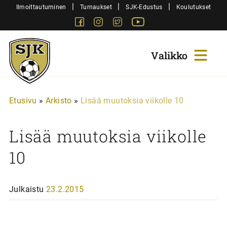
Siirry
|
|
|
Ilmoittautuminen
Turnaukset
SJK-Edustus
Koulutukset
sisältöön
Facebook
Instagram
Twitter
Youtube
Sjk-
Juniorit
Etusivu
»
Arkisto
»
Lisää muutoksia viikolle 10
Lisää muutoksia viikolle
10
Julkaistu
23.2.2015