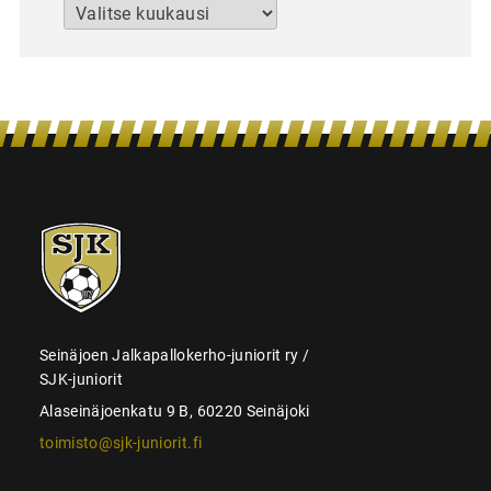
Arkistot
SJK-
juniorit
Seinäjoen Jalkapallokerho-juniorit ry /
SJK-juniorit
Alaseinäjoenkatu 9 B, 60220 Seinäjoki
toimisto@sjk-juniorit.fi