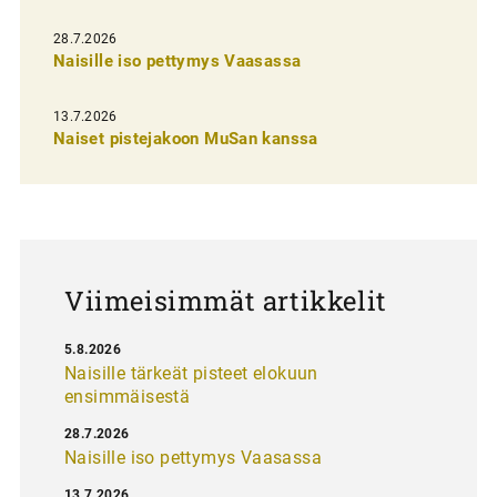
e
28.7.2026
n
Naisille iso pettymys Vaasassa
s
13.7.2026
e
Naiset pistejakoon MuSan kanssa
l
a
u
s
Viimeisimmät artikkelit
5.8.2026
Naisille tärkeät pisteet elokuun
ensimmäisestä
28.7.2026
Naisille iso pettymys Vaasassa
13.7.2026