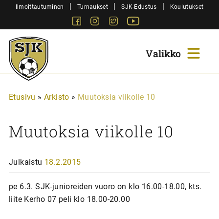
Siirry
|
|
|
Ilmoittautuminen
Turnaukset
SJK-Edustus
Koulutukset
sisältöön
Facebook
Instagram
Twitter
Youtube
Sjk-
Juniorit
Etusivu
»
Arkisto
»
Muutoksia viikolle 10
Muutoksia viikolle 10
Julkaistu
18.2.2015
pe 6.3. SJK-junioreiden vuoro on klo 16.00-18.00, kts.
liite Kerho 07 peli klo 18.00-20.00