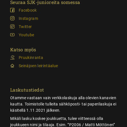
Seuraa SJK-junioreita somessa
Facebook
Instagram
Twitter
Youtube
Katso myös
Pruukinranta
Seinäjoen leirintäalue
Laskutustiedot
Otamme vastaan vain verkkolaskuja alla olevien kanavien
kautta. Toimistolle tulleita sähköposti- tai paperilaskuja ei
käsitellä 1.11.2021 jälkeen.
Mikäli lasku koskee joukkuetta, tulee viitteessä olla
joukkueen nimi ja tilaaja. Esim. ”P2006 / Matti Möttönen”