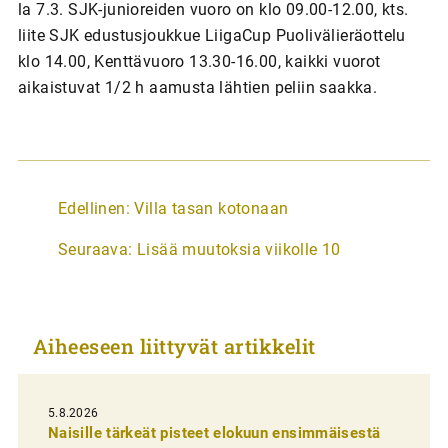
la 7.3. SJK-junioreiden vuoro on klo 09.00-12.00, kts.
liite SJK edustusjoukkue LiigaCup Puolivälieräottelu
klo 14.00, Kenttävuoro 13.30-16.00, kaikki vuorot
aikaistuvat 1/2 h aamusta lähtien peliin saakka.
A
Edellinen:
Villa tasan kotonaan
r
Seuraava:
Lisää muutoksia viikolle 10
t
i
k
Aiheeseen liittyvät artikkelit
k
e
l
5.8.2026
Naisille tärkeät pisteet elokuun ensimmäisestä
i