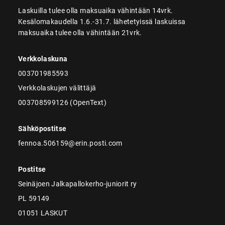
Laskuilla tulee olla maksuaika vähintään 14vrk.
Kesälomakaudella 1.6.-31.7. lähetetyissä laskuissa
maksuaika tulee olla vähintään 21vrk.
Verkkolaskuna
003701985593
Verkkolaskujen välittäjä
003708599126 (OpenText)
Sähköpostitse
fennoa.506159@erin.posti.com
Postitse
Seinäjoen Jalkapallokerho-juniorit ry
PL 59149
01051 LASKUT