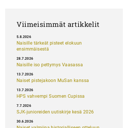
s
Viimeisimmät artikkelit
5.8.2026
Naisille tärkeät pisteet elokuun
ensimmäisestä
28.7.2026
Naisille iso pettymys Vaasassa
13.7.2026
Naiset pistejakoon MuSan kanssa
13.7.2026
HPS vahvempi Suomen Cupissa
7.7.2026
SJK-junioreiden uutiskirje kesä 2026
30.6.2026
Naiset valmiina historialliseen otteluun