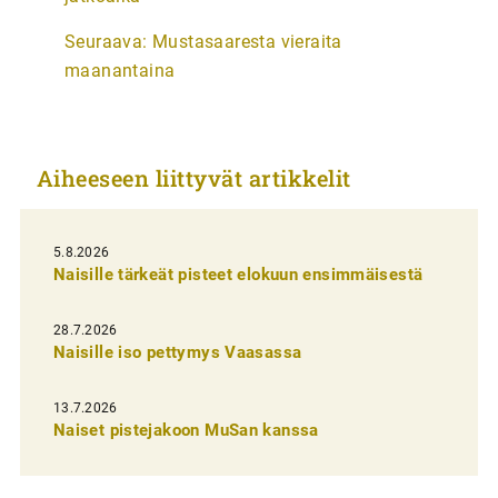
t
Seuraava:
Mustasaaresta vieraita
i
maanantaina
k
k
e
Aiheeseen liittyvät artikkelit
l
i
5.8.2026
e
Naisille tärkeät pisteet elokuun ensimmäisestä
n
s
28.7.2026
Naisille iso pettymys Vaasassa
e
l
13.7.2026
a
Naiset pistejakoon MuSan kanssa
u