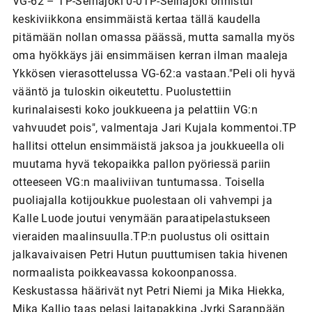
VG-62 – TP-Seinäjoki 0-0TP-Seinäjoki onnistui
keskiviikkona ensimmäistä kertaa tällä kaudella
pitämään nollan omassa päässä, mutta samalla myös
oma hyökkäys jäi ensimmäisen kerran ilman maaleja
Ykkösen vierasottelussa VG-62:a vastaan."Peli oli hyvä
vääntö ja tuloskin oikeutettu. Puolustettiin
kurinalaisesti koko joukkueena ja pelattiin VG:n
vahvuudet pois", valmentaja Jari Kujala kommentoi.TP
hallitsi ottelun ensimmäistä jaksoa ja joukkueella oli
muutama hyvä tekopaikka pallon pyöriessä pariin
otteeseen VG:n maaliviivan tuntumassa. Toisella
puoliajalla kotijoukkue puolestaan oli vahvempi ja
Kalle Luode joutui venymään paraatipelastukseen
vieraiden maalinsuulla.TP:n puolustus oli osittain
jalkavaivaisen Petri Hutun puuttumisen takia hivenen
normaalista poikkeavassa kokoonpanossa.
Keskustassa häärivät nyt Petri Niemi ja Mika Hiekka,
Mika Kallio taas pelasi laitapakkina Jyrki Saranpään