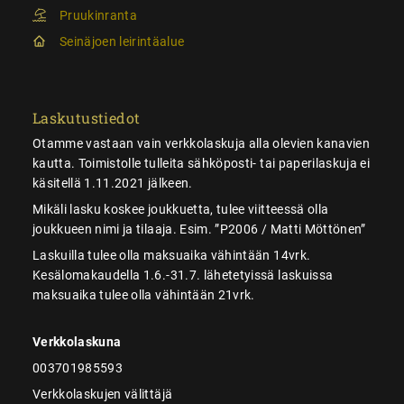
Pruukinranta
Seinäjoen leirintäalue
Laskutustiedot
Otamme vastaan vain verkkolaskuja alla olevien kanavien
kautta. Toimistolle tulleita sähköposti- tai paperilaskuja ei
käsitellä 1.11.2021 jälkeen.
Mikäli lasku koskee joukkuetta, tulee viitteessä olla
joukkueen nimi ja tilaaja. Esim. ”P2006 / Matti Möttönen”
Laskuilla tulee olla maksuaika vähintään 14vrk.
Kesälomakaudella 1.6.-31.7. lähetetyissä laskuissa
maksuaika tulee olla vähintään 21vrk.
Verkkolaskuna
003701985593
Verkkolaskujen välittäjä