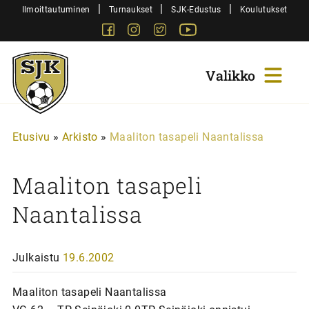
Siirry
|
|
|
Ilmoittautuminen
Turnaukset
SJK-Edustus
Koulutukset
sisältöön
Facebook
Instagram
Twitter
Youtube
Sjk-
Juniorit
Etusivu
»
Arkisto
»
Maaliton tasapeli Naantalissa
Maaliton tasapeli
Naantalissa
Julkaistu
19.6.2002
Maaliton tasapeli Naantalissa