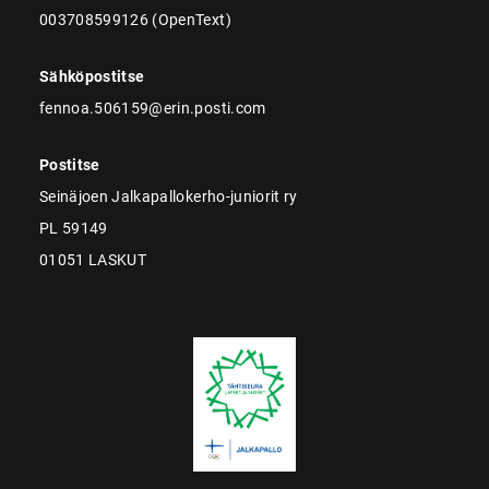
003708599126 (OpenText)
Sähköpostitse
fennoa.506159@erin.posti.com
Postitse
Seinäjoen Jalkapallokerho-juniorit ry
PL 59149
01051 LASKUT