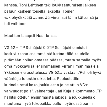
kanssa. Toni Lehtinen teki loukkaantumisen jälkeen
paluun kärkeen toisella jaksolla. Toinen
vakiohyökkääjä Janne Järvinen sai tällin käteensä ja
tuli vaihtoon.
Maaliton tasapeli Naantalissa
VG-62 – TP-Seinäjoki 0-0TP-Seinäjoki onnistui
keskiviikkona ensimmäistä kertaa tällä kaudella
pitämään nollan omassa päässä, mutta samalla myös
oma hyökkäys jäi ensimmäisen kerran ilman maaleja
Ykkösen vierasottelussa VG-62:a vastaan."Peli oli hyvä
vääntö ja tuloskin oikeutettu. Puolustettiin
kurinalaisesti koko joukkueena ja pelattiin VG:n
vahvuudet pois", valmentaja Jari Kujala kommentoi.TP
hallitsi ottelun ensimmäistä jaksoa ja joukkueella oli
muutama hyvä tekopaikka pallon pyöriessä pariin