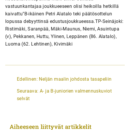
vastuunkantajaa joukkueeseen olisi heikoilla hetkillä
kaivattu"B-ikäinen Petri Alatalo teki päätösottelun
lopussa debyyttinsä edustusjoukkueessa.TP-Seinäjoki:
Ristimäki, Saranpää, Mäki-Maunus, Niemi, Asuintupa
(v), Pekkanen, Huttu, Ylinen, Leppänen (86. Alatalo),
Luoma (62. Lehtinen), Kivimäki
A
Edellinen:
Neljän maalin johdosta tasapeliin
r
Seuraava:
A- ja B-juniorien valmennuskuviot
t
selvät
i
k
k
Aiheeseen liittyvät artikkelit
e