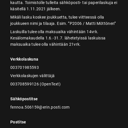
kautta. Toimistolle tulleita sähköposti- tai paperilaskuja ei
käsitellä 1.11.2021 jälkeen.
Mikäli lasku koskee joukkuetta, tulee viitteessä olla
joukkueen nimi ja tilaaja. Esim. ”P2006 / Matti Möttönen”
Laskuilla tulee olla maksuaika vähintään 14vrk.
Kesälomakaudella 1.6.-31.7. lähetetyissä laskuissa
maksuaika tulee olla vähintään 21vrk.
Verkkolaskuna
003701985593
Verkkolaskujen välittäjä
003708599126 (OpenText)
Sähköpostitse
fennoa.506159@erin.posti.com
Postitse