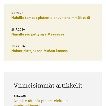
l
i
5.8.2026
Naisille tärkeät pisteet elokuun ensimmäisestä
e
n
28.7.2026
Naisille iso pettymys Vaasassa
s
e
13.7.2026
l
Naiset pistejakoon MuSan kanssa
a
u
s
Viimeisimmät artikkelit
5.8.2026
Naisille tärkeät pisteet elokuun
ensimmäisestä