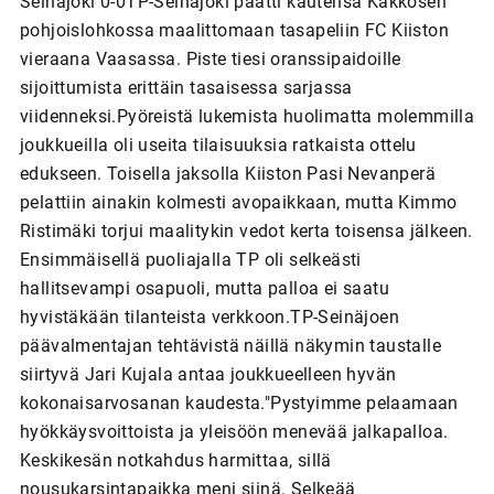
Seinäjoki 0-0TP-Seinäjoki päätti kautensa Kakkosen
pohjoislohkossa maalittomaan tasapeliin FC Kiiston
vieraana Vaasassa. Piste tiesi oranssipaidoille
sijoittumista erittäin tasaisessa sarjassa
viidenneksi.Pyöreistä lukemista huolimatta molemmilla
joukkueilla oli useita tilaisuuksia ratkaista ottelu
edukseen. Toisella jaksolla Kiiston Pasi Nevanperä
pelattiin ainakin kolmesti avopaikkaan, mutta Kimmo
Ristimäki torjui maalitykin vedot kerta toisensa jälkeen.
Ensimmäisellä puoliajalla TP oli selkeästi
hallitsevampi osapuoli, mutta palloa ei saatu
hyvistäkään tilanteista verkkoon.TP-Seinäjoen
päävalmentajan tehtävistä näillä näkymin taustalle
siirtyvä Jari Kujala antaa joukkueelleen hyvän
kokonaisarvosanan kaudesta."Pystyimme pelaamaan
hyökkäysvoittoista ja yleisöön menevää jalkapalloa.
Keskikesän notkahdus harmittaa, sillä
nousukarsintapaikka meni siinä. Selkeää