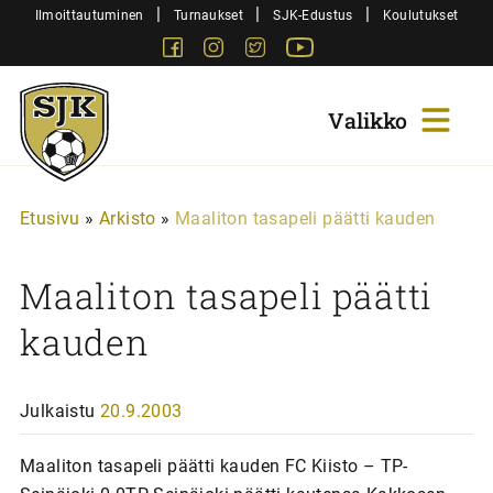
Siirry
|
|
|
Ilmoittautuminen
Turnaukset
SJK-Edustus
Koulutukset
sisältöön
Facebook
Instagram
Twitter
Youtube
Sjk-
Juniorit
Etusivu
»
Arkisto
»
Maaliton tasapeli päätti kauden
Maaliton tasapeli päätti
kauden
Julkaistu
20.9.2003
Maaliton tasapeli päätti kauden FC Kiisto – TP-