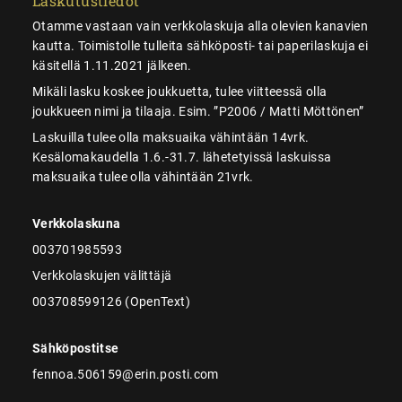
Laskutustiedot
Otamme vastaan vain verkkolaskuja alla olevien kanavien
kautta. Toimistolle tulleita sähköposti- tai paperilaskuja ei
käsitellä 1.11.2021 jälkeen.
Mikäli lasku koskee joukkuetta, tulee viitteessä olla
joukkueen nimi ja tilaaja. Esim. ”P2006 / Matti Möttönen”
Laskuilla tulee olla maksuaika vähintään 14vrk.
Kesälomakaudella 1.6.-31.7. lähetetyissä laskuissa
maksuaika tulee olla vähintään 21vrk.
Verkkolaskuna
003701985593
Verkkolaskujen välittäjä
003708599126 (OpenText)
Sähköpostitse
fennoa.506159@erin.posti.com