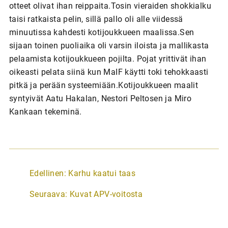
otteet olivat ihan reippaita.Tosin vieraiden shokkialku
taisi ratkaista pelin, sillä pallo oli alle viidessä
minuutissa kahdesti kotijoukkueen maalissa.Sen
sijaan toinen puoliaika oli varsin iloista ja mallikasta
pelaamista kotijoukkueen pojilta. Pojat yrittivät ihan
oikeasti pelata siinä kun MaIF käytti toki tehokkaasti
pitkä ja perään systeemiään.Kotijoukkueen maalit
syntyivät Aatu Hakalan, Nestori Peltosen ja Miro
Kankaan tekeminä.
A
Edellinen:
Karhu kaatui taas
r
Seuraava:
Kuvat APV-voitosta
t
i