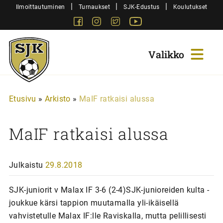
Siirry
|
|
|
Ilmoittautuminen
Turnaukset
SJK-Edustus
Koulutukset
sisältöön
Facebook
Instagram
Twitter
Youtube
Sjk-
Juniorit
Etusivu
»
Arkisto
»
MaIF ratkaisi alussa
MaIF ratkaisi alussa
Julkaistu
29.8.2018
SJK-juniorit v Malax IF 3-6 (2-4)SJK-junioreiden kulta -
joukkue kärsi tappion muutamalla yli-ikäisellä
vahvistetulle Malax IF:lle Raviskalla, mutta pelillisesti