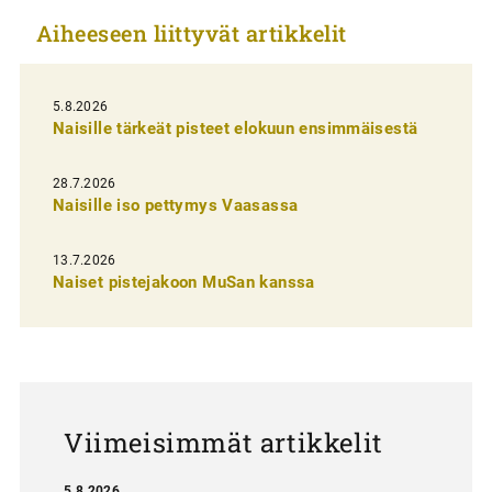
k
Aiheeseen liittyvät artikkelit
k
e
l
5.8.2026
Naisille tärkeät pisteet elokuun ensimmäisestä
i
e
28.7.2026
n
Naisille iso pettymys Vaasassa
s
13.7.2026
e
Naiset pistejakoon MuSan kanssa
l
a
u
s
Viimeisimmät artikkelit
5.8.2026