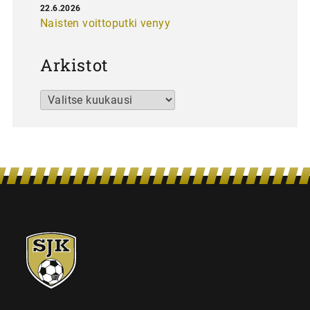
22.6.2026
Naisten voittoputki venyy
Arkistot
Arkistot
SJK-
juniorit