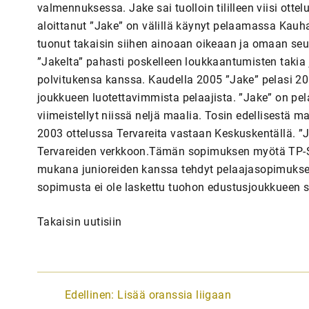
valmennuksessa. Jake sai tuolloin tililleen viisi ot
aloittanut ”Jake” on välillä käynyt pelaamassa Kauh
tuonut takaisin siihen ainoaan oikeaan ja omaan seu
”Jakelta” pahasti poskelleen loukkaantumisten takia 
polvitukensa kanssa. Kaudella 2005 ”Jake” pelasi 20 o
joukkueen luotettavimmista pelaajista. ”Jake” on pe
viimeistellyt niissä neljä maalia. Tosin edellisestä maa
2003 ottelussa Tervareita vastaan Keskuskentällä.
Tervareiden verkkoon.Tämän sopimuksen myötä TP-Se
mukana junioreiden kanssa tehdyt pelaajasopimukset
sopimusta ei ole laskettu tuohon edustusjoukkueen
Takaisin uutisiin
A
Edellinen:
Lisää oranssia liigaan