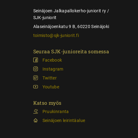
s
Seinäjoen Jalkapallokerho-juniorit ry /
SJK-juniorit
Alaseinäjoenkatu 9 B, 60220 Seinäjoki
toimisto@sjk-juniorit.fi
Seuraa SJK-junioreita somessa
Facebook
Instagram
Twitter
Youtube
Katso myös
Pruukinranta
Seinäjoen leirintäalue