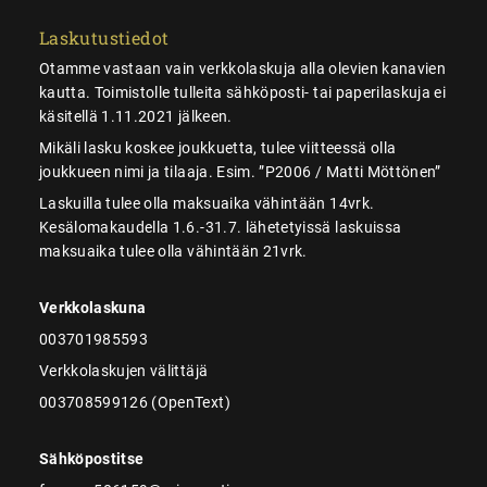
Laskutustiedot
Otamme vastaan vain verkkolaskuja alla olevien kanavien
kautta. Toimistolle tulleita sähköposti- tai paperilaskuja ei
käsitellä 1.11.2021 jälkeen.
Mikäli lasku koskee joukkuetta, tulee viitteessä olla
joukkueen nimi ja tilaaja. Esim. ”P2006 / Matti Möttönen”
Laskuilla tulee olla maksuaika vähintään 14vrk.
Kesälomakaudella 1.6.-31.7. lähetetyissä laskuissa
maksuaika tulee olla vähintään 21vrk.
Verkkolaskuna
003701985593
Verkkolaskujen välittäjä
003708599126 (OpenText)
Sähköpostitse