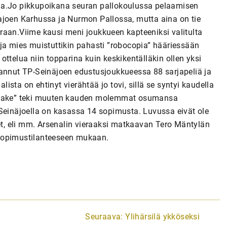
telua.Jo pikkupoikana seuran pallokoulussa pelaamisen
ajoen Karhussa ja Nurmon Pallossa, mutta aina on tie
raan.Viime kausi meni joukkueen kapteeniksi valitulta
ja mies muistuttikin pahasti ”robocopia” hääriessään
ttelua niin topparina kuin keskikentälläkin ollen yksi
lannut TP-Seinäjoen edustusjoukkueessa 88 sarjapeliä ja
lista on ehtinyt vierähtää jo tovi, sillä se syntyi kaudella
 ”Jake” teki muuten kauden molemmat osumansa
inäjoella on kasassa 14 sopimusta. Luvussa eivät ole
, eli mm. Arsenalin vieraaksi matkaavan Tero Mäntylän
 sopimustilanteeseen mukaan.
Seuraava:
Ylihärsilä ykköseksi