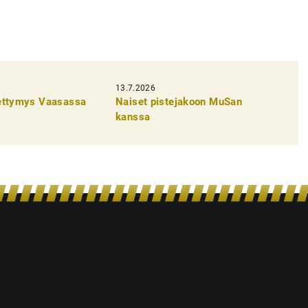
13.7.2026
pettymys Vaasassa
Naiset pistejakoon MuSan
kanssa