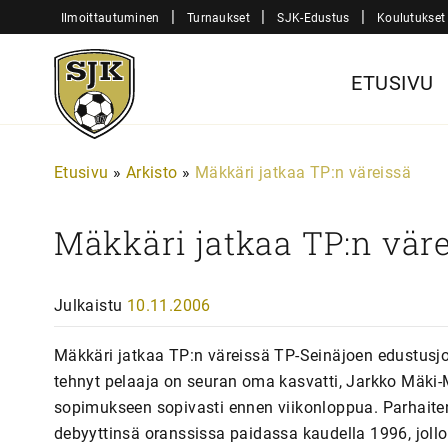
Siirry
|
|
|
Ilmoittautuminen
Turnaukset
SJK-Edustus
Koulutukset
sisältöön
Sjk-
ETUSIVU
Juniorit
Etusivu
»
Arkisto
»
Mäkkäri jatkaa TP:n väreissä
Mäkkäri jatkaa TP:n vär
Julkaistu
10.11.2006
Mäkkäri jatkaa TP:n väreissä TP-Seinäjoen edustus
tehnyt pelaaja on seuran oma kasvatti, Jarkko Mäki
sopimukseen sopivasti ennen viikonloppua. Parhaiten 
debyyttinsä oranssissa paidassa kaudella 1996, joll