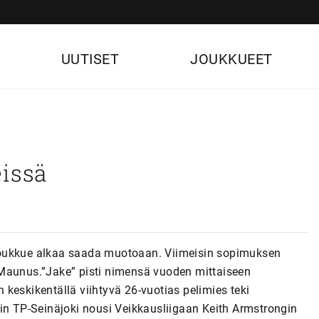
UUTISET
JOUKKUEET
eissä
joukkue alkaa saada muotoaan. Viimeisin sopimuksen
-Maunus.”Jake” pisti nimensä vuoden mittaiseen
keskikentällä viihtyvä 26-vuotias pelimies teki
oin TP-Seinäjoki nousi Veikkausliigaan Keith Armstrongin