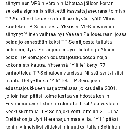
siirtyminen VPS:n väreihin lähettää jälleen kerran
selkeää signaalia siitä, että kasvattajaseurana toimiva
TP-Seinäjoki tekee kohtuullisen hyvää työtä.Viime
kaudeksi TP-Seinäjoesta Ykkösen VIFK:n väreihin
siirtynyt Ylinen vaihtaa nyt Vaasan Palloseuraan, jossa
pelaa jo ennestään kaksi TP-Seinäjoesta tullutta
pelaajaa, Jyrki Saranpää ja Jyri Hietaharju.Ylinen
pelasi TP-Seinäjoen edustusjoukkueessa neljä
kokonaista kautta. Yhteensä ”Yllille” kertyi 77
sarjaottelua TP-Seinäjoen väreissä. Niissä syntyi viisi
maalia.Debyyttinsä ”Ylli” teki TP-Seinäjoen
edustusjoukkueen sarjaottelussa jo kaudella 2001,
jolloin hän pääsi kolme kertaa vaihdosta kehiin.
Ensimmäinen ottelu oli kotimatsi TP-47:aa vastaan
Keskuskentällä. TP-Seinäjoki voitti ottelun 2-1 Juha
Eteläahon ja Jyri Hietaharjun maaleilla. ”Ylli” pääsi
kehiin viimeisiksi viideksi minuutiksi tullen Betinhon