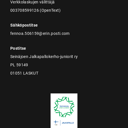
Verkkolaskujen välittäjä
003708599126 (OpenText)
Sähköpostitse
fennoa.506159@erin.posti.com
Postitse
Seinäjoen Jalkapallokerho-juniorit ry
PL 59149
01051 LASKUT