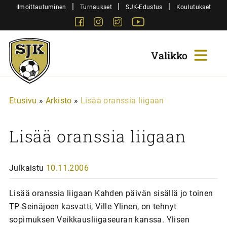
Siirry
|
|
|
Ilmoittautuminen
Turnaukset
SJK-Edustus
Koulutukset
sisältöön
Facebook
Instagram
Twitter
Youtube
Sjk-
Juniorit
Etusivu
»
Arkisto
»
Lisää oranssia liigaan
Lisää oranssia liigaan
Julkaistu
10.11.2006
Lisää oranssia liigaan Kahden päivän sisällä jo toinen
TP-Seinäjoen kasvatti, Ville Ylinen, on tehnyt
sopimuksen Veikkausliigaseuran kanssa. Ylisen