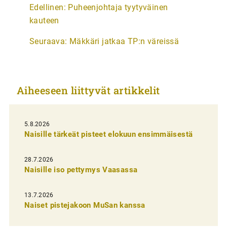
A
Edellinen:
Puheenjohtaja tyytyväinen
r
kauteen
t
Seuraava:
Mäkkäri jatkaa TP:n väreissä
i
k
k
Aiheeseen liittyvät artikkelit
e
l
i
5.8.2026
Naisille tärkeät pisteet elokuun ensimmäisestä
e
n
28.7.2026
Naisille iso pettymys Vaasassa
s
e
13.7.2026
l
Naiset pistejakoon MuSan kanssa
a