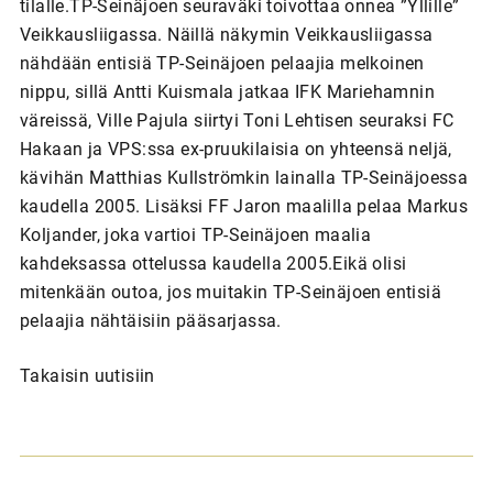
tilalle.TP-Seinäjoen seuraväki toivottaa onnea ”Yllille”
Veikkausliigassa. Näillä näkymin Veikkausliigassa
nähdään entisiä TP-Seinäjoen pelaajia melkoinen
nippu, sillä Antti Kuismala jatkaa IFK Mariehamnin
väreissä, Ville Pajula siirtyi Toni Lehtisen seuraksi FC
Hakaan ja VPS:ssa ex-pruukilaisia on yhteensä neljä,
kävihän Matthias Kullströmkin lainalla TP-Seinäjoessa
kaudella 2005. Lisäksi FF Jaron maalilla pelaa Markus
Koljander, joka vartioi TP-Seinäjoen maalia
kahdeksassa ottelussa kaudella 2005.Eikä olisi
mitenkään outoa, jos muitakin TP-Seinäjoen entisiä
pelaajia nähtäisiin pääsarjassa.
Takaisin uutisiin