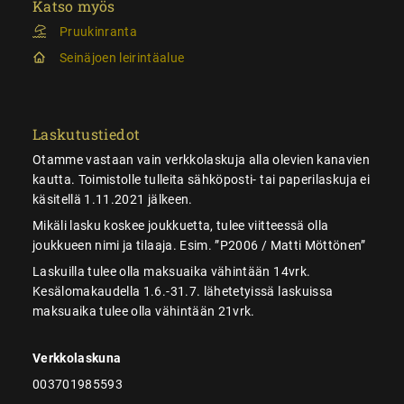
Katso myös
Pruukinranta
Seinäjoen leirintäalue
Laskutustiedot
Otamme vastaan vain verkkolaskuja alla olevien kanavien
kautta. Toimistolle tulleita sähköposti- tai paperilaskuja ei
käsitellä 1.11.2021 jälkeen.
Mikäli lasku koskee joukkuetta, tulee viitteessä olla
joukkueen nimi ja tilaaja. Esim. ”P2006 / Matti Möttönen”
Laskuilla tulee olla maksuaika vähintään 14vrk.
Kesälomakaudella 1.6.-31.7. lähetetyissä laskuissa
maksuaika tulee olla vähintään 21vrk.
Verkkolaskuna
003701985593