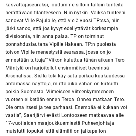
kasvattajaseuraksi, joudumme silloin tällöin tunteita
herättävään tilanteeseen. Niin nytkin. Vaikka tunteeni
sanovat Ville Pajulalle, että vielä vuosi TP:ssä, niin
järki sanoo, että jos kyvyt edellyttävät korkeampia
divisioonia, niin anna palaa. TP on toiminut
ponnahduslautana Vipille Hakaan. TP:n puolesta
toivon Vipille menestystä seurassa, jossa on jo
ennestään tuttuja””Viikon kuluttua tähän aikaan Tero
Mäntylä on harjoitellut ensimmäiset treeninsä
Arsenalissa. Siellä toki käy sata poikaa kuukaudessa
antamassa näyttöjä, mutta aika vähän on kutsuttu
poikia Suomesta. Viimeiseen viiteenkymmeneen
vuoteen ei ketään ennen Teroa. Onnea matkaan Tero.
Ole oma itsesi ja tee parhaasi. Enempää ei kukaan voi
vaatia”, Saarijärvi evästi Lontooseen matkaavaa alle
17-vuotiaiden maajoukkuemiestä.Puheenjohtaja
muistutti lopuksi, että elämää on jalkapallon