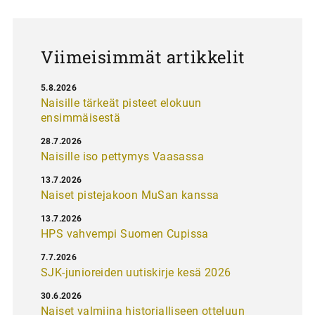
u
s
Viimeisimmät artikkelit
5.8.2026
Naisille tärkeät pisteet elokuun
ensimmäisestä
28.7.2026
Naisille iso pettymys Vaasassa
13.7.2026
Naiset pistejakoon MuSan kanssa
13.7.2026
HPS vahvempi Suomen Cupissa
7.7.2026
SJK-junioreiden uutiskirje kesä 2026
30.6.2026
Naiset valmiina historialliseen otteluun