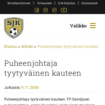
Siirry
|
|
|
Ilmoittautuminen
Turnaukset
SJK-Edustus
Koulutukset
sisältöön
Facebook
Instagram
Twitter
Youtube
Sjk-
Juniorit
Etusivu
»
Arkisto
»
Puheenjohtaja tyytyväinen kauteen
Puheenjohtaja
tyytyväinen kauteen
Julkaistu
9.11.2006
Puheenjohtaja tyytyväinen kauteen TP-Seinäjoen