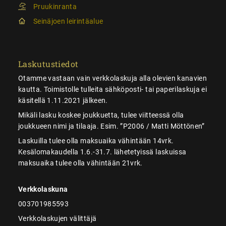
Pruukinranta
Seinäjoen leirintäalue
Laskutustiedot
Otamme vastaan vain verkkolaskuja alla olevien kanavien
kautta. Toimistolle tulleita sähköposti- tai paperilaskuja ei
käsitellä 1.11.2021 jälkeen.
Mikäli lasku koskee joukkuetta, tulee viitteessä olla
joukkueen nimi ja tilaaja. Esim. ”P2006 / Matti Möttönen”
Laskuilla tulee olla maksuaika vähintään 14vrk.
Kesälomakaudella 1.6.-31.7. lähetetyissä laskuissa
maksuaika tulee olla vähintään 21vrk.
Verkkolaskuna
003701985593
Verkkolaskujen välittäjä