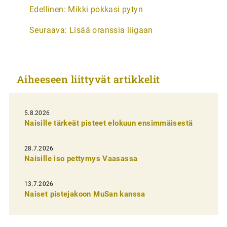
A
Edellinen:
Mikki pokkasi pytyn
r
Seuraava:
Lisää oranssia liigaan
t
i
k
Aiheeseen liittyvät artikkelit
k
e
l
5.8.2026
Naisille tärkeät pisteet elokuun ensimmäisestä
i
e
28.7.2026
n
Naisille iso pettymys Vaasassa
s
13.7.2026
e
Naiset pistejakoon MuSan kanssa
l
a