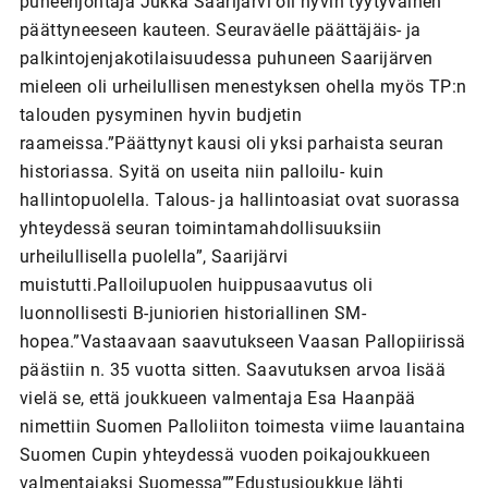
puheenjohtaja Jukka Saarijärvi oli hyvin tyytyväinen
päättyneeseen kauteen. Seuraväelle päättäjäis- ja
palkintojenjakotilaisuudessa puhuneen Saarijärven
mieleen oli urheilullisen menestyksen ohella myös TP:n
talouden pysyminen hyvin budjetin
raameissa.”Päättynyt kausi oli yksi parhaista seuran
historiassa. Syitä on useita niin palloilu- kuin
hallintopuolella. Talous- ja hallintoasiat ovat suorassa
yhteydessä seuran toimintamahdollisuuksiin
urheilullisella puolella”, Saarijärvi
muistutti.Palloilupuolen huippusaavutus oli
luonnollisesti B-juniorien historiallinen SM-
hopea.”Vastaavaan saavutukseen Vaasan Pallopiirissä
päästiin n. 35 vuotta sitten. Saavutuksen arvoa lisää
vielä se, että joukkueen valmentaja Esa Haanpää
nimettiin Suomen Palloliiton toimesta viime lauantaina
Suomen Cupin yhteydessä vuoden poikajoukkueen
valmentajaksi Suomessa””Edustusjoukkue lähti