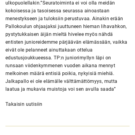
ulkopuolellakin.”Seuratoiminta ei voi olla meidän
kokoisessa ja tasoisessa seurassa ainoastaan
menestykseen ja tuloksiin perustuvaa. Ainakin erään
Pallokoulun ohjaajaksi juuttuneen hieman lihavahkon,
pystytukkaisen äijän mieltä hivelee myös nähdä
entisten junioreidemme pärjäävän elämässään, vaikka
eivät ole pelanneet ainuttakaan ottelua
edustusjoukkueessa. TP:n juniorimyllyn läpi on
runsaan viidenkymmenen vuoden aikana mennyt
melkoinen määrä entisiä poikia, nykyisiä miehiä.
Jalkapallo ei ole elämälle välttämättömyys, mutta
laatua ja mukavia muistoja voi sen avulla saada”
Takaisin uutisiin