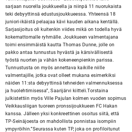
sarjaan nuorella joukkueella ja niinpä 11 nuorukaista
teki debyyttinsä edustusjoukkueessa. Yhteensä 18
juniori-ikäistä pelaajaa kävi kauden aikana kentällä.
Sarjasijoitus oli kuitenkin viides mikä on todella hyvä
kokemattomalle ryhmälle. Joukkueen valmentajana
toimi ensimmäistä kautta Thomas Dunne, jolle on
pakko antaa tunnustus hyvästä ja kärsivällisestä
työstä nuorten ja vähän kokeneenpienkin parissa.
Tunnustusta on myös annettava kaikille niille
valmentajille, jotka ovat olleet mukana esimerkiksi
näiden 11:sta debyyttinsä tehneiden valmennuksessa
ja huolehtimisessa”, Saarijärvi kiitteli.Torstaina
julkistettiin myös Ville Pajulan kolmen vuoden sopimus
Veikkausliigan tuoreen pronssijoukkueen FC Hakan
kanssa. Jälleen yksi konkreettinen osoitus siitä, että
TP-Seinäjoesta on mahdollista ponnistaa isompiin
ympyröihin.”Seurassa kuten TP, joka on profiloitunut