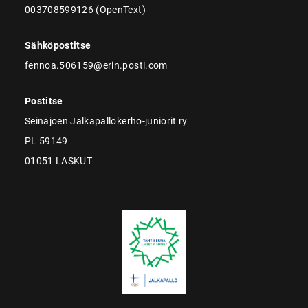
003708599126 (OpenText)
Sähköpostitse
fennoa.506159@erin.posti.com
Postitse
Seinäjoen Jalkapallokerho-juniorit ry
PL 59149
01051 LASKUT