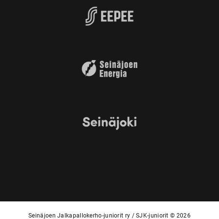
Seinäjoen Jalkapallokerho-juniorit ry / SJK-juniorit © 2026