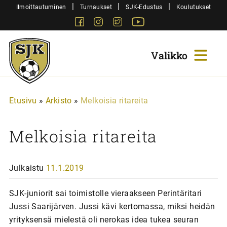
Siirry
|
|
|
Ilmoittautuminen
Turnaukset
SJK-Edustus
Koulutukset
sisältöön
Facebook
Instagram
Twitter
Youtube
Sjk-
Juniorit
Etusivu
»
Arkisto
»
Melkoisia ritareita
Melkoisia ritareita
Julkaistu
11.1.2019
SJK-juniorit sai toimistolle vieraakseen Perintäritari
Jussi Saarijärven. Jussi kävi kertomassa, miksi heidän
yrityksensä mielestä oli nerokas idea tukea seuran