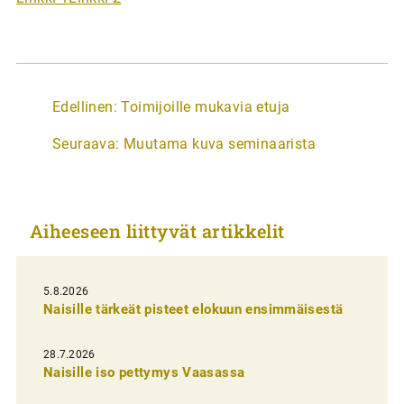
A
Edellinen:
Toimijoille mukavia etuja
r
Seuraava:
Muutama kuva seminaarista
t
i
k
Aiheeseen liittyvät artikkelit
k
e
l
5.8.2026
Naisille tärkeät pisteet elokuun ensimmäisestä
i
e
28.7.2026
n
Naisille iso pettymys Vaasassa
s