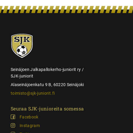
SJK-
juniorit
Seinäjoen Jalkapallokerho-juniorit ry /
SJK-juniorit
Alaseinäjoenkatu 9 B, 60220 Seinäjoki
toimisto@sjk-juniorit.fi
Seuraa SJK-junioreita somessa
Facebook
Instagram