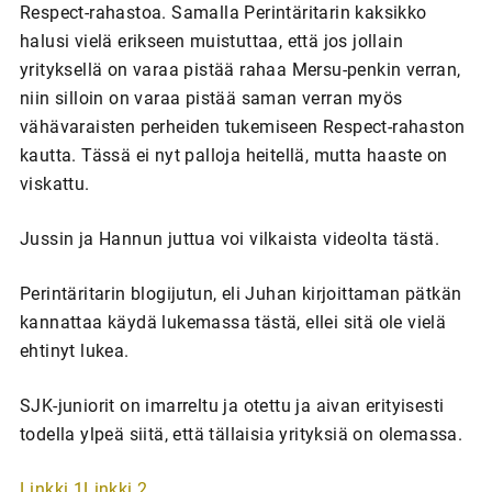
Respect-rahastoa. Samalla Perintäritarin kaksikko
halusi vielä erikseen muistuttaa, että jos jollain
yrityksellä on varaa pistää rahaa Mersu-penkin verran,
niin silloin on varaa pistää saman verran myös
vähävaraisten perheiden tukemiseen Respect-rahaston
kautta. Tässä ei nyt palloja heitellä, mutta haaste on
viskattu.
Jussin ja Hannun juttua voi vilkaista videolta tästä.
Perintäritarin blogijutun, eli Juhan kirjoittaman pätkän
kannattaa käydä lukemassa tästä, ellei sitä ole vielä
ehtinyt lukea.
SJK-juniorit on imarreltu ja otettu ja aivan erityisesti
todella ylpeä siitä, että tällaisia yrityksiä on olemassa.
Linkki 1
Linkki 2