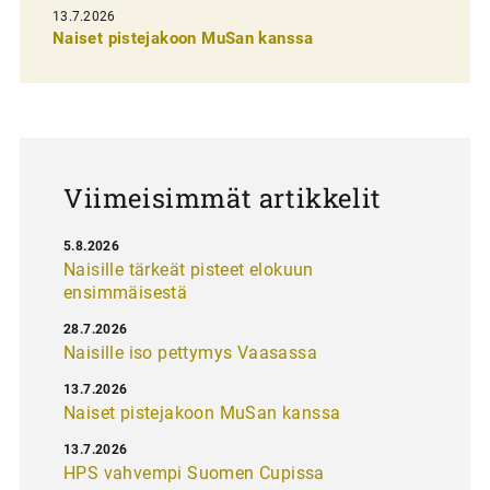
13.7.2026
e
Naiset pistejakoon MuSan kanssa
l
a
u
s
Viimeisimmät artikkelit
5.8.2026
Naisille tärkeät pisteet elokuun
ensimmäisestä
28.7.2026
Naisille iso pettymys Vaasassa
13.7.2026
Naiset pistejakoon MuSan kanssa
13.7.2026
HPS vahvempi Suomen Cupissa