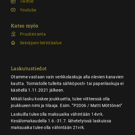
Twitter
Youtube
Katso myös
Pruukinranta
Seinäjoen leirintäalue
Laskutustiedot
Otamme vastaan vain verkkolaskuja alla olevien kanavien
kautta. Toimistolle tulleita sähköposti- tai paperilaskuja ei
käsitellä 1.11.2021 jälkeen.
Mikäli lasku koskee joukkuetta, tulee viitteessä olla
joukkueen nimi ja tilaaja. Esim. ”P2006 / Matti Möttönen”
Laskuilla tulee olla maksuaika vähintään 14vrk.
Kesälomakaudella 1.6.-31.7. lähetetyissä laskuissa
maksuaika tulee olla vähintään 21vrk.