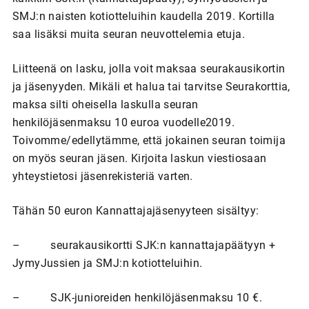
SMJ:n naisten kotiotteluihin kaudella 2019. Kortilla
saa lisäksi muita seuran neuvottelemia etuja.
Liitteenä on lasku, jolla voit maksaa seurakausikortin
ja jäsenyyden. Mikäli et halua tai tarvitse Seurakorttia,
maksa silti oheisella laskulla seuran
henkilöjäsenmaksu 10 euroa vuodelle2019.
Toivomme/edellytämme, että jokainen seuran toimija
on myös seuran jäsen. Kirjoita laskun viestiosaan
yhteystietosi jäsenrekisteriä varten.
Tähän 50 euron Kannattajajäsenyyteen sisältyy:
– seurakausikortti SJK:n kannattajapäätyyn +
JymyJussien ja SMJ:n kotiotteluihin.
– SJK-junioreiden henkilöjäsenmaksu 10 €.