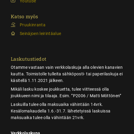
Youtube
Katso myös
Pruukinranta
Seinäjoen leirintäalue
Laskutustiedot
Otamme vastaan vain verkkolaskuja alla olevien kanavien
kautta. Toimistolle tulleita sähköposti- tai paperilaskuja ei
käsitellä 1.11.2021 jälkeen.
Mikäli lasku koskee joukkuetta, tulee viitteessä olla
joukkueen nimi ja tilaaja. Esim. ”P2006 / Matti Möttönen”
Laskuilla tulee olla maksuaika vähintään 14vrk.
Kesälomakaudella 1.6.-31.7. lähetetyissä laskuissa
maksuaika tulee olla vähintään 21vrk.
Verkkolaskuna