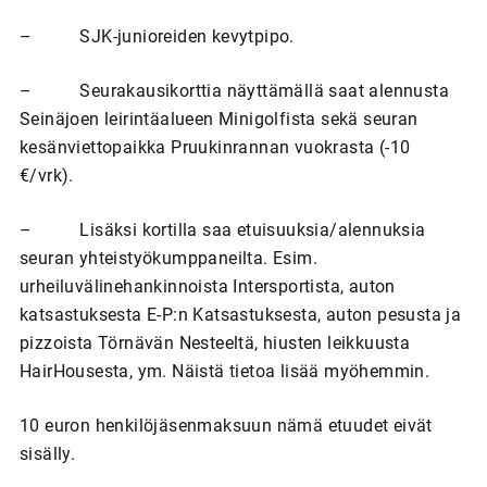
– SJK-junioreiden kevytpipo.
– Seurakausikorttia näyttämällä saat alennusta
Seinäjoen leirintäalueen Minigolfista sekä seuran
kesänviettopaikka Pruukinrannan vuokrasta (-10
€/vrk).
– Lisäksi kortilla saa etuisuuksia/alennuksia
seuran yhteistyökumppaneilta. Esim.
urheiluvälinehankinnoista Intersportista, auton
katsastuksesta E-P:n Katsastuksesta, auton pesusta ja
pizzoista Törnävän Nesteeltä, hiusten leikkuusta
HairHousesta, ym. Näistä tietoa lisää myöhemmin.
10 euron henkilöjäsenmaksuun nämä etuudet eivät
sisälly.