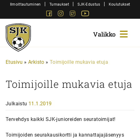
Siirry
|
|
|
Ilmoittautuminen
Turnaukset
SJK-Edustus
Koulutukset
sisältöön
Facebook
Instagram
Twitter
Youtube
Sjk-
Juniorit
Etusivu
»
Arkisto
»
Toimijoille mukavia etuja
Toimijoille mukavia etuja
Julkaistu
11.1.2019
Tervehdys kaikki SJK-junioreiden seuratoimijat!
Toimijoiden seurakausikortti ja kannattajajäsenyys