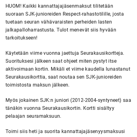
HUOM! Kaikki kannattajajäsenmaksut tilitetään
suoraan SJK-junioreiden Respect-rahastotilille, josta
tuetaan seuran vähävaraisten perheiden lasten
jalkapalloharrastusta. Tulot menevät siis hyvään
tarkoitukseen!
Käytetään viime vuonna jaettuja Seurakausikortteja.
Suorituksesi jälkeen saat ohjeet miten pystyt itse
aktivoimaan kortin. Mikäli et viime kaudella lunastanut
Seurakausikorttia, saat noutaa sen SJK-junioreiden
toimistosta maksun jälkeen.
Myös jokainen SJK:n juniori (2012-2004-syntyneet) saa
tänäkin vuonna Seurakausikortin. Kortti sisältyy
pelaajan seuramaksuun.
Toimi siis heti ja suorita kannattajajäsenyysmaksusi