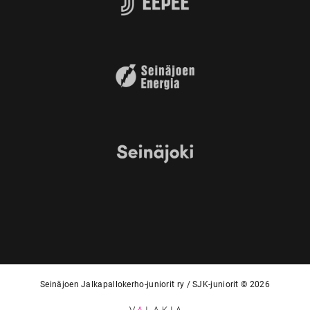
Seinäjoen Jalkapallokerho-juniorit ry / SJK-juniorit © 2026