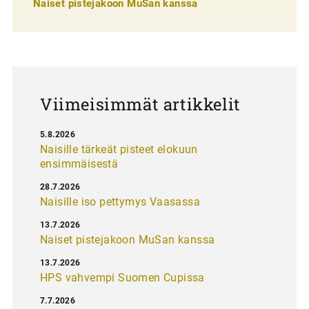
Naiset pistejakoon MuSan kanssa
l
a
u
s
Viimeisimmät artikkelit
5.8.2026
Naisille tärkeät pisteet elokuun
ensimmäisestä
28.7.2026
Naisille iso pettymys Vaasassa
13.7.2026
Naiset pistejakoon MuSan kanssa
13.7.2026
HPS vahvempi Suomen Cupissa
7.7.2026