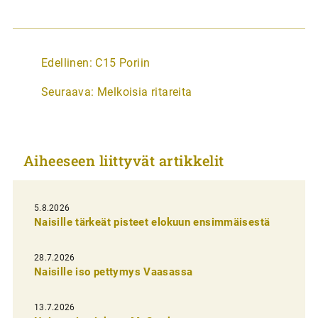
A
Edellinen:
C15 Poriin
r
Seuraava:
Melkoisia ritareita
t
i
k
Aiheeseen liittyvät artikkelit
k
e
l
5.8.2026
Naisille tärkeät pisteet elokuun ensimmäisestä
i
e
28.7.2026
n
Naisille iso pettymys Vaasassa
s
13.7.2026
e