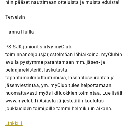
niin pääset nauttimaan otteluista ja muista eduista!
Terveisin
Hannu Huilla
PS SJK-juniorit siirtyy myClub-
toiminnanohjausjärjestelmään lähiaikoina. myClubin
avulla pystymme parantamaan mm. jäsen- ja
pelaajarekisteriä, laskutusta,
tapahtumailmoittautumisia, läsnäoloseurantaa ja
jäsenviestintää, ym. myClub tulee helpottamaan
huomattavasti myös ikäluokkien toimintaa. Lue lisää
www.myclub.fi
Asiasta järjestetään koulutus
joukkueiden toimijoille tammi-helmikuun aikana.
Linkki 1