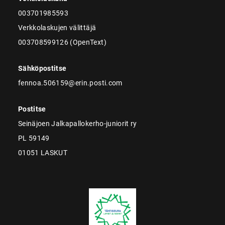
003701985593
Verkkolaskujen välittäjä
003708599126 (OpenText)
Sähköpostitse
fennoa.506159@erin.posti.com
Postitse
Seinäjoen Jalkapallokerho-juniorit ry
PL 59149
01051 LASKUT