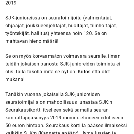
2019
SJK-junioreissa on seuratoimijoita (valmentajat,
ohjaajat, joukkueenjohtajat, huoltajat, tilinhoitajat,
työntekijät, hallitus) yhteensä noin 120. Se on
mahtavan hieno määrä!
Se on myös korvaamaton voimavara seuralle, ilman
teidän jokaisen panosta SJK-junioreiden toiminta ei
olisi tällä tasolla mitä se nyt on. Kiitos että olet
mukana!
Tänäkin vuonna jokaisella SJK-junioreiden
seuratoimijalla on mahdollisuus lunastaa SJK:n
Seurakausikortti itselleen sekä samalla seuran
kannattajajäsenyys 2019 monine etuineen edulliseen
50 euron hintaan. Seurakausikortilla pääsee ilmaiseksi
kaikkiin SJK:n (Kannattajapääty), JymyJussien ja