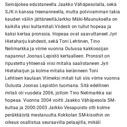
Seinäjokea edustaneella Jaakko Vähäpesolalla, sekä
SJK:n kanssa treenanneella, mutta polvivamman takia
kauden väliin jättäneelläJarkko Mäki-Maunuksella on
kaikilla yksi kultamitali.Viidesti on tullut hopeaa ja
kaksi kertaa pronssia. Hopeaa ovat saavuttaneet Jyri
Hietaharju kahdesti, sekä Toni Lehtinen, Tino
Nelimarkka ja viime vuonna Oulussa kakkossijan
napannut Joonas Lepistö kertaalleen. Pronssit on
ripustettu yhteensä viisi mitalia saalistaneen Jyri
Hietaharjun ja kolme mitalia keränneen Toni
Lehtisen kaulaan.Viimeksi mitali tuli siis viime vuonna
Oulusta Joonas Lepistön tuomana. Sitä edellinen
mitali oli vuodela 2006, jolloin Tino Nelimarkka sai
hopeaa. Vuonna 2004 voitti Jaakko Vähäpesola SM-
kultaa ja 2000-2003 Jarkko Vesapuisto otti kolme
peräkkäistä mestaruutta.Kokkolan SM-kisoihin on
oikeus osallistua seuraavilla pelaajilla, mikäli