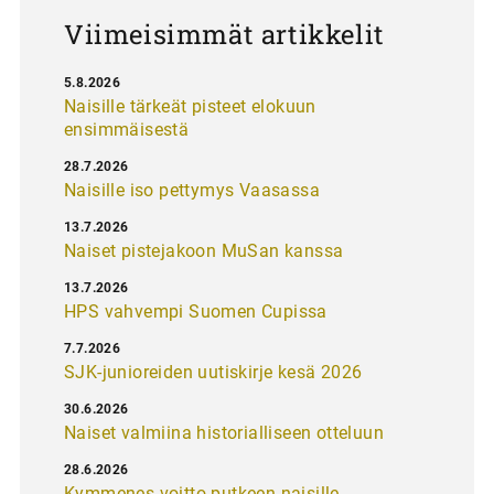
s
Viimeisimmät artikkelit
5.8.2026
Naisille tärkeät pisteet elokuun
ensimmäisestä
28.7.2026
Naisille iso pettymys Vaasassa
13.7.2026
Naiset pistejakoon MuSan kanssa
13.7.2026
HPS vahvempi Suomen Cupissa
7.7.2026
SJK-junioreiden uutiskirje kesä 2026
30.6.2026
Naiset valmiina historialliseen otteluun
28.6.2026
Kymmenes voitto putkeen naisille