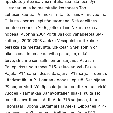
ripustettu yhteensä viisi mitalia saalistaneen Jyri
Hietaharjun ja kolme mitalia keränneen Toni
Lehtisen kaulaan.Viimeksi mitali tuli siis viime vuonna
Oulusta Joonas Lepistön tuomana. Sitä edellinen
mitali oli vuodela 2006, jolloin Tino Nelimarkka sai
hopeaa. Vuonna 2004 voitti Jaakko Vähäpesola SM-
kultaa ja 2000-2003 Jarkko Vesapuisto otti kolme
peräkkäistä mestaruutta.Kokkolan SM-kisoihin on
oikeus osallistua seuraavilla pelaajilla, mikäli
terveystilanne sen sallii: oman sarjansa Vaasan
Pallopiirissä voittaneet P15-ikäluokan Veli-Pekka
Pajula, P14-sarjan Jesse Sarajärvi, P13-sarjan Tuomas
Lähdesmäki ja P11-sarjan Joonas Lepistö. Sen sijaan
P9-sarjan Matti Vähäpesola joutuu odottelemaan vielä
vuoden kisamatkaa.Sarjavoittajien lisäksi kultaiset
merkit saavuttaneet Antti Viita P15-sarjassa, Janne
Tuohisaari, Joona Lautamaja ja Aleksi Leppänen P14-
sarjassa, Iiro Kiviluoma ja Valtteri Leppänen P12-