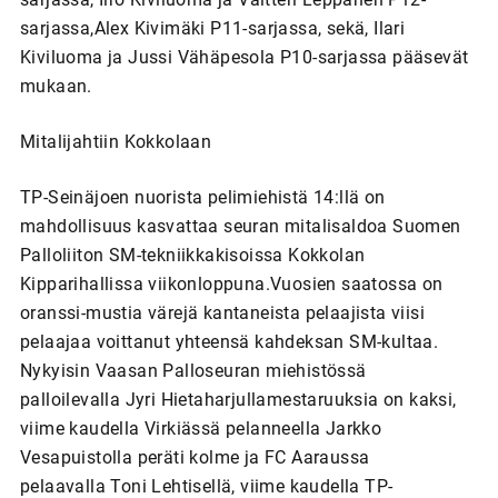
sarjassa,Alex Kivimäki P11-sarjassa, sekä, Ilari
Kiviluoma ja Jussi Vähäpesola P10-sarjassa pääsevät
mukaan.
Mitalijahtiin Kokkolaan
TP-Seinäjoen nuorista pelimiehistä 14:llä on
mahdollisuus kasvattaa seuran mitalisaldoa Suomen
Palloliiton SM-tekniikkakisoissa Kokkolan
Kipparihallissa viikonloppuna.Vuosien saatossa on
oranssi-mustia värejä kantaneista pelaajista viisi
pelaajaa voittanut yhteensä kahdeksan SM-kultaa.
Nykyisin Vaasan Palloseuran miehistössä
palloilevalla Jyri Hietaharjullamestaruuksia on kaksi,
viime kaudella Virkiässä pelanneella Jarkko
Vesapuistolla peräti kolme ja FC Aaraussa
pelaavalla Toni Lehtisellä, viime kaudella TP-