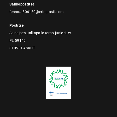
Sähköpostitse
fennoa.506159@erin.posti.com
Postitse
Seinäjoen Jalkapallokerho-juniorit ry
PL 59149
01051 LASKUT