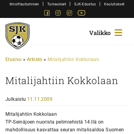
Siirry
|
|
|
Ilmoittautuminen
Turnaukset
SJK-Edustus
Koulutukset
sisältöön
Facebook
Instagram
Twitter
Youtube
Sjk-
Juniorit
Etusivu
»
Arkisto
»
Mitalijahtiin Kokkolaan
Mitalijahtiin Kokkolaan
Julkaistu
11.11.2009
Mitalijahtiin Kokkolaan
TP-Seinäjoen nuorista pelimiehistä 14:llä on
mahdollisuus kasvattaa seuran mitalisaldoa Suomen