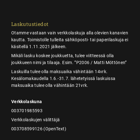
Laskutustiedot
Otamme vastaan vain verkkolaskuja alla olevien kanavien
kautta. Toimistolle tulleita sähköposti- tai paperilaskuja ei
käsitellä 1.11.2021 jälkeen.
Mikäli lasku koskee joukkuetta, tulee viitteessä olla
joukkueen nimi ja tilaaja. Esim. ”P2006 / Matti Möttönen”
Laskuilla tulee olla maksuaika vähintään 14vrk.
Kesälomakaudella 1.6.-31.7. lähetetyissä laskuissa
maksuaika tulee olla vähintään 21vrk.
Verkkolaskuna
003701985593
Verkkolaskujen välittäjä
003708599126 (OpenText)