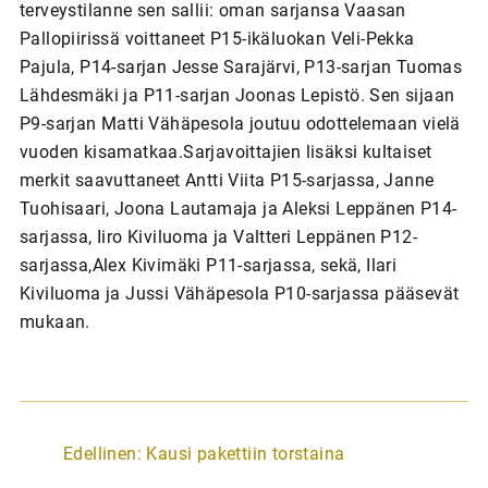
terveystilanne sen sallii: oman sarjansa Vaasan
Pallopiirissä voittaneet P15-ikäluokan Veli-Pekka
Pajula, P14-sarjan Jesse Sarajärvi, P13-sarjan Tuomas
Lähdesmäki ja P11-sarjan Joonas Lepistö. Sen sijaan
P9-sarjan Matti Vähäpesola joutuu odottelemaan vielä
vuoden kisamatkaa.Sarjavoittajien lisäksi kultaiset
merkit saavuttaneet Antti Viita P15-sarjassa, Janne
Tuohisaari, Joona Lautamaja ja Aleksi Leppänen P14-
sarjassa, Iiro Kiviluoma ja Valtteri Leppänen P12-
sarjassa,Alex Kivimäki P11-sarjassa, sekä, Ilari
Kiviluoma ja Jussi Vähäpesola P10-sarjassa pääsevät
mukaan.
A
Edellinen:
Kausi pakettiin torstaina
r