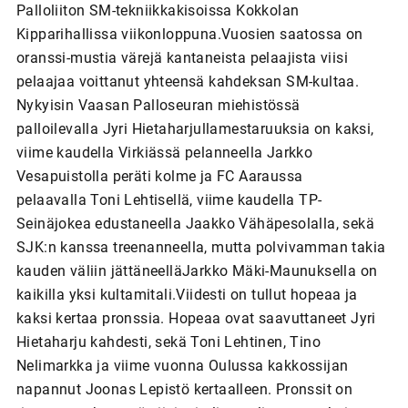
Palloliiton SM-tekniikkakisoissa Kokkolan
Kipparihallissa viikonloppuna.Vuosien saatossa on
oranssi-mustia värejä kantaneista pelaajista viisi
pelaajaa voittanut yhteensä kahdeksan SM-kultaa.
Nykyisin Vaasan Palloseuran miehistössä
palloilevalla Jyri Hietaharjullamestaruuksia on kaksi,
viime kaudella Virkiässä pelanneella Jarkko
Vesapuistolla peräti kolme ja FC Aaraussa
pelaavalla Toni Lehtisellä, viime kaudella TP-
Seinäjokea edustaneella Jaakko Vähäpesolalla, sekä
SJK:n kanssa treenanneella, mutta polvivamman takia
kauden väliin jättäneelläJarkko Mäki-Maunuksella on
kaikilla yksi kultamitali.Viidesti on tullut hopeaa ja
kaksi kertaa pronssia. Hopeaa ovat saavuttaneet Jyri
Hietaharju kahdesti, sekä Toni Lehtinen, Tino
Nelimarkka ja viime vuonna Oulussa kakkossijan
napannut Joonas Lepistö kertaalleen. Pronssit on