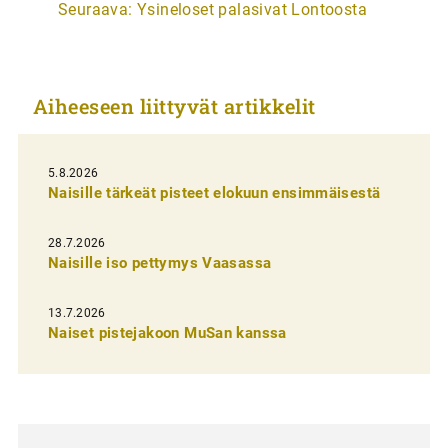
Seuraava:
Ysineloset palasivat Lontoosta
t
i
k
Aiheeseen liittyvät artikkelit
k
e
l
5.8.2026
Naisille tärkeät pisteet elokuun ensimmäisestä
i
e
28.7.2026
n
Naisille iso pettymys Vaasassa
s
13.7.2026
e
Naiset pistejakoon MuSan kanssa
l
a
u