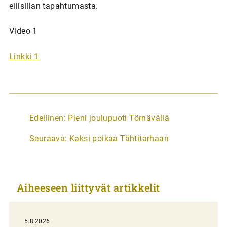
eilisillan tapahtumasta.
Video 1
Linkki 1
A
Edellinen:
Pieni joulupuoti Törnävällä
r
Seuraava:
Kaksi poikaa Tähtitarhaan
t
i
k
Aiheeseen liittyvät artikkelit
k
e
l
5.8.2026