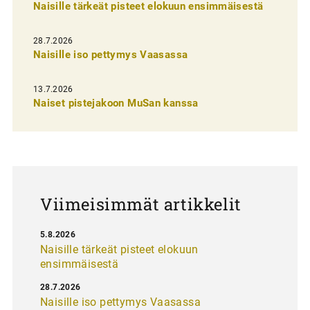
Naisille tärkeät pisteet elokuun ensimmäisestä
i
e
28.7.2026
n
Naisille iso pettymys Vaasassa
s
13.7.2026
e
Naiset pistejakoon MuSan kanssa
l
a
u
s
Viimeisimmät artikkelit
5.8.2026
Naisille tärkeät pisteet elokuun
ensimmäisestä
28.7.2026
Naisille iso pettymys Vaasassa