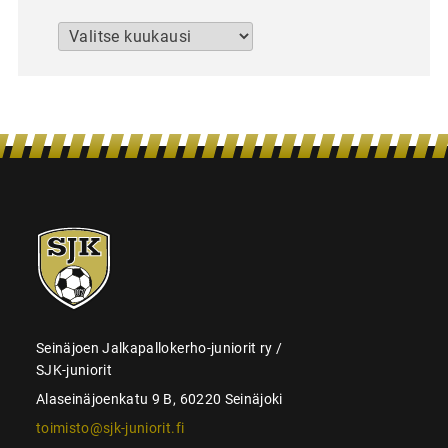
Arkistot
SJK-
juniorit
Seinäjoen Jalkapallokerho-juniorit ry /
SJK-juniorit
Alaseinäjoenkatu 9 B, 60220 Seinäjoki
toimisto@sjk-juniorit.fi