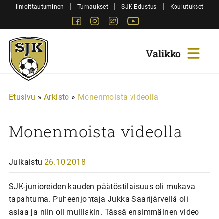
Siirry
|
|
|
Ilmoittautuminen
Turnaukset
SJK-Edustus
Koulutukset
sisältöön
Facebook
Instagram
Twitter
Youtube
Sjk-
Juniorit
Etusivu
»
Arkisto
»
Monenmoista videolla
Monenmoista videolla
Julkaistu
26.10.2018
SJK-junioreiden kauden päätöstilaisuus oli mukava
tapahtuma. Puheenjohtaja Jukka Saarijärvellä oli
asiaa ja niin oli muillakin. Tässä ensimmäinen video