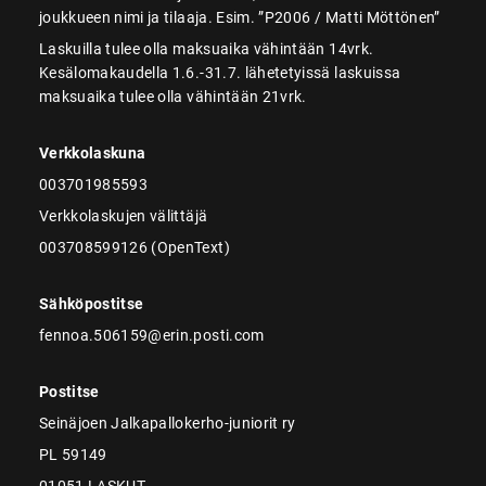
joukkueen nimi ja tilaaja. Esim. ”P2006 / Matti Möttönen”
Laskuilla tulee olla maksuaika vähintään 14vrk.
Kesälomakaudella 1.6.-31.7. lähetetyissä laskuissa
maksuaika tulee olla vähintään 21vrk.
Verkkolaskuna
003701985593
Verkkolaskujen välittäjä
003708599126 (OpenText)
Sähköpostitse
fennoa.506159@erin.posti.com
Postitse
Seinäjoen Jalkapallokerho-juniorit ry
PL 59149
01051 LASKUT