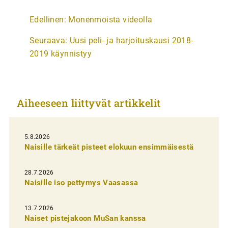
A
Edellinen:
Monenmoista videolla
r
Seuraava:
Uusi peli- ja harjoituskausi 2018-
t
2019 käynnistyy
i
k
k
Aiheeseen liittyvät artikkelit
e
l
i
5.8.2026
Naisille tärkeät pisteet elokuun ensimmäisestä
e
n
28.7.2026
Naisille iso pettymys Vaasassa
s
e
13.7.2026
l
Naiset pistejakoon MuSan kanssa