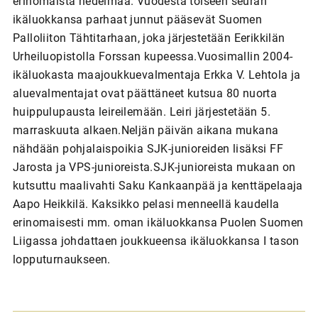
erinomaista hedelmää. Vuodesta toiseen seuran
ikäluokkansa parhaat junnut pääsevät Suomen
Palloliiton Tähtitarhaan, joka järjestetään Eerikkilän
Urheiluopistolla Forssan kupeessa.Vuosimallin 2004-
ikäluokasta maajoukkuevalmentaja Erkka V. Lehtola ja
aluevalmentajat ovat päättäneet kutsua 80 nuorta
huippulupausta leireilemään. Leiri järjestetään 5.
marraskuuta alkaen.Neljän päivän aikana mukana
nähdään pohjalaispoikia SJK-junioreiden lisäksi FF
Jarosta ja VPS-junioreista.SJK-junioreista mukaan on
kutsuttu maalivahti Saku Kankaanpää ja kenttäpelaaja
Aapo Heikkilä. Kaksikko pelasi menneellä kaudella
erinomaisesti mm. oman ikäluokkansa Puolen Suomen
Liigassa johdattaen joukkueensa ikäluokkansa I tason
lopputurnaukseen.