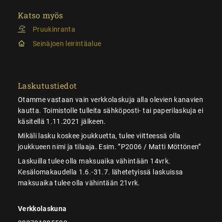
Katso myös
Pruukinranta
Seinäjoen leirintäalue
Laskutustiedot
Otamme vastaan vain verkkolaskuja alla olevien kanavien
kautta. Toimistolle tulleita sähköposti- tai paperilaskuja ei
käsitellä 1.11.2021 jälkeen.
Mikäli lasku koskee joukkuetta, tulee viitteessä olla
joukkueen nimi ja tilaaja. Esim. ”P2006 / Matti Möttönen”
Laskuilla tulee olla maksuaika vähintään 14vrk.
Kesälomakaudella 1.6.-31.7. lähetetyissä laskuissa
maksuaika tulee olla vähintään 21vrk.
Verkkolaskuna