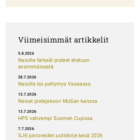
a
u
s
Viimeisimmät artikkelit
5.8.2026
Naisille tärkeät pisteet elokuun
ensimmäisestä
28.7.2026
Naisille iso pettymys Vaasassa
13.7.2026
Naiset pistejakoon MuSan kanssa
13.7.2026
HPS vahvempi Suomen Cupissa
7.7.2026
SJK-junioreiden uutiskirje kesä 2026