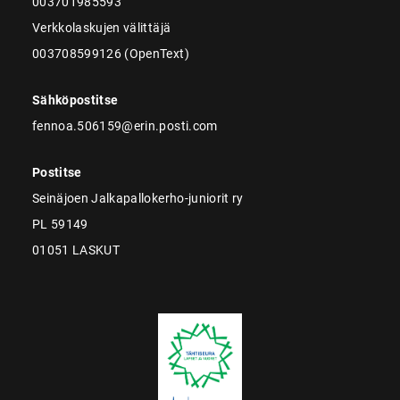
003701985593
Verkkolaskujen välittäjä
003708599126 (OpenText)
Sähköpostitse
fennoa.506159@erin.posti.com
Postitse
Seinäjoen Jalkapallokerho-juniorit ry
PL 59149
01051 LASKUT