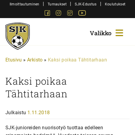
Siirry
|
|
|
Ilmoittautuminen
Turnaukset
SJK-Edustus
Koulutukset
sisältöön
Facebook
Instagram
Twitter
Youtube
Sjk-
Juniorit
Etusivu
»
Arkisto
»
Kaksi poikaa Tähtitarhaan
Kaksi poikaa
Tähtitarhaan
Julkaistu
1.11.2018
SJK-junioreiden nuorisotyö tuottaa edelleen