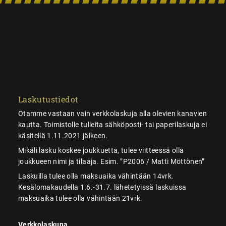
Laskutustiedot
Otamme vastaan vain verkkolaskuja alla olevien kanavien
kautta. Toimistolle tulleita sähköposti- tai paperilaskuja ei
käsitellä 1.11.2021 jälkeen.
Mikäli lasku koskee joukkuetta, tulee viitteessä olla
joukkueen nimi ja tilaaja. Esim. ”P2006 / Matti Möttönen”
Laskuilla tulee olla maksuaika vähintään 14vrk.
Kesälomakaudella 1.6.-31.7. lähetetyissä laskuissa
maksuaika tulee olla vähintään 21vrk.
Verkkolaskuna