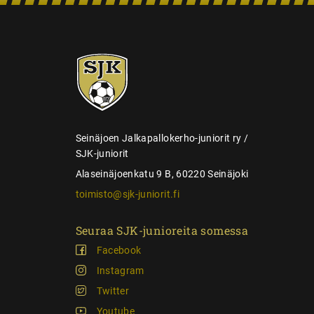
n
s
e
SJK-
l
juniorit
a
u
s
Seinäjoen Jalkapallokerho-juniorit ry /
SJK-juniorit
Alaseinäjoenkatu 9 B, 60220 Seinäjoki
toimisto@sjk-juniorit.fi
Seuraa SJK-junioreita somessa
Facebook
Instagram
Twitter
Youtube