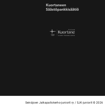
Seinäjoen Jalkapallokerho-juniorit ry / SJK-juniorit © 2026