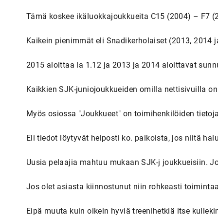
Tämä koskee ikäluokkajoukkueita C15 (2004) – F7 (
Kaikein pienimmät eli Snadikerholaiset (2013, 2014 
2015 aloittaa la 1.12 ja 2013 ja 2014 aloittavat sunn
Kaikkien SJK-juniojoukkueiden omilla nettisivuilla on
Myös osiossa "Joukkueet" on toimihenkilöiden tietoja p
Eli tiedot löytyvät helposti ko. paikoista, jos niitä hal
Uusia pelaajia mahtuu mukaan SJK-j joukkueisiin. Jok
Jos olet asiasta kiinnostunut niin rohkeasti toimint
Eipä muuta kuin oikein hyviä treenihetkiä itse kullekin