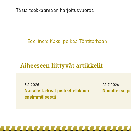
Tästä tsekkaamaan harjoitusvuorot.
A
Edellinen:
Kaksi poikaa Tähtitarhaan
r
t
Aiheeseen liittyvät artikkelit
i
k
5.8.2026
k
28.7.2026
Naisille tärkeät pisteet elokuun
Naisille iso 
e
ensimmäisestä
l
i
e