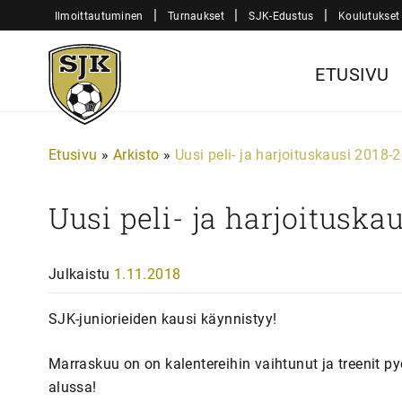
Siirry
|
|
|
Ilmoittautuminen
Turnaukset
SJK-Edustus
Koulutukset
sisältöön
Sjk-
ETUSIVU
Juniorit
Etusivu
»
Arkisto
»
Uusi peli- ja harjoituskausi 2018-
Uusi peli- ja harjoitusk
Julkaistu
1.11.2018
SJK-juniorieiden kausi käynnistyy!
Marraskuu on on kalentereihin vaihtunut ja treenit p
alussa!