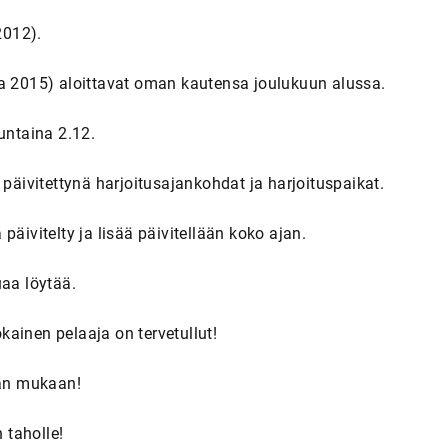
2012).
ja 2015) aloittavat oman kautensa joulukuun alussa.
untaina 2.12.
 päivitettynä harjoitusajankohdat ja harjoituspaikat.
äivitelty ja lisää päivitellään koko ajan.
uaa löytää.
ainen pelaaja on tervetullut!
aan mukaan!
 taholle!