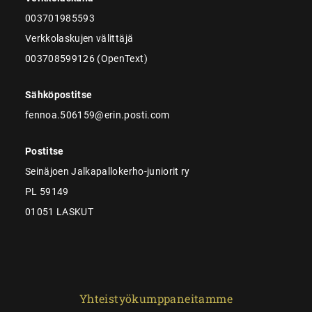
003701985593
Verkkolaskujen välittäjä
003708599126 (OpenText)
Sähköpostitse
fennoa.506159@erin.posti.com
Postitse
Seinäjoen Jalkapallokerho-juniorit ry
PL 59149
01051 LASKUT
Yhteistyökumppaneitamme