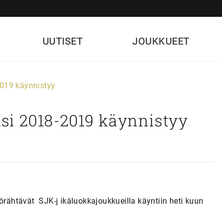
UUTISET
JOUKKUEET
2019 käynnistyy
ausi 2018-2019 käynnistyy
yörähtävät SJK-j ikäluokkajoukkueilla käyntiin heti kuun