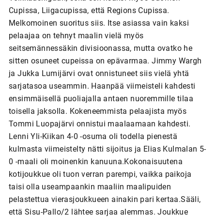
Cupissa, Liigacupissa, että Regions Cupissa.
Melkomoinen suoritus siis. Itse asiassa vain kaksi
pelaajaa on tehnyt maalin vielä myös
seitsemännessäkin divisioonassa, mutta ovatko he
sitten osuneet cupeissa on epävarmaa. Jimmy Wargh
ja Jukka Lumijärvi ovat onnistuneet siis vielä yhtä
sarjatasoa useammin. Haanpää viimeisteli kahdesti
ensimmäisellä puoliajalla antaen nuoremmille tilaa
toisella jaksolla. Kokeneemmista pelaajista myös
Tommi Luopajärvi onnistui maalaamaan kahdesti.
Lenni Yli-Kiikan 4-0 -osuma oli todella pienestä
kulmasta viimeistelty nätti sijoitus ja Elias Kulmalan 5-
0 -maali oli moinenkin kanuuna.Kokonaisuutena
kotijoukkue oli tuon verran parempi, vaikka paikoja
taisi olla useampaankin maaliin maalipuiden
pelastettua vierasjoukkueen ainakin pari kertaa.Sääli,
että Sisu-Pallo/2 lähtee sarjaa alemmas. Joukkue