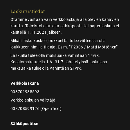
Laskutustiedot
Otamme vastaan vain verkkolaskuja alla olevien kanavien
kautta. Toimistolle tulleita sähköposti- tai paperilaskuja ei
käsitellä 1.11.2021 jälkeen.
Mikäli lasku koskee joukkuetta, tulee viitteessä olla
joukkueen nimi ja tilaaja. Esim. ”P2006 / Matti Möttönen”
Laskuilla tulee olla maksuaika vähintään 14vrk.
Kesälomakaudella 1.6.-31.7. lähetetyissä laskuissa
maksuaika tulee olla vähintään 21vrk.
Verkkolaskuna
003701985593
Verkkolaskujen välittäjä
003708599126 (OpenText)
Sähköpostitse