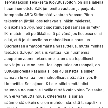
Tervalaakson Teräkseltä luovutusvoiton, on sillä jäljellä
huominen ottelu SJK-junioreita vastaan ja perjantain
kamppailu ABC/Strömsötä vastaan.Vaasan Piirin
tekeminen jättää jossiteltavaa siinäkin mielessä,
olisikohan SJK-juniorit suostunut pelaamaan siirretyn
IK -matsin heti peräkkäisenä päivänä jos tiedossa olisi
ollut, että joukkueella on mahdollisuus nousuun.
Suorastaan amatöörimäistä hassuttelua, mutta minkäs
teet.Jos SJK-juniorit siis voittaa IK:n huomenna
Jouppilanvuoren tekonurmella, on asia lopullisesti
selvä: joukkue nousee. Jos lopputulos on tasapeli, on
SJK-junioreilla kasassa silloin 48 pistettä ja siihen
samaan lukemaan on mahdollisuus päästä myös IF
Hoppetilla. Sen sijaan IK:lla ei silloin enää olisi
saumoja nousuun, eli heille riittää vain voitto.Toisaalta,
kun ei varmuutta nousukriteereistä ja sarjan
säännöistä oikein ole, on mahdollista, että tasapelikin