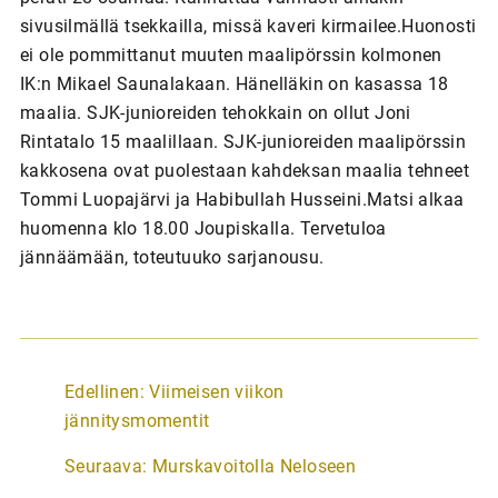
sivusilmällä tsekkailla, missä kaveri kirmailee.Huonosti
ei ole pommittanut muuten maalipörssin kolmonen
IK:n Mikael Saunalakaan. Hänelläkin on kasassa 18
maalia. SJK-junioreiden tehokkain on ollut Joni
Rintatalo 15 maalillaan. SJK-junioreiden maalipörssin
kakkosena ovat puolestaan kahdeksan maalia tehneet
Tommi Luopajärvi ja Habibullah Husseini.Matsi alkaa
huomenna klo 18.00 Joupiskalla. Tervetuloa
jännäämään, toteutuuko sarjanousu.
A
Edellinen:
Viimeisen viikon
r
jännitysmomentit
t
Seuraava:
Murskavoitolla Neloseen
i