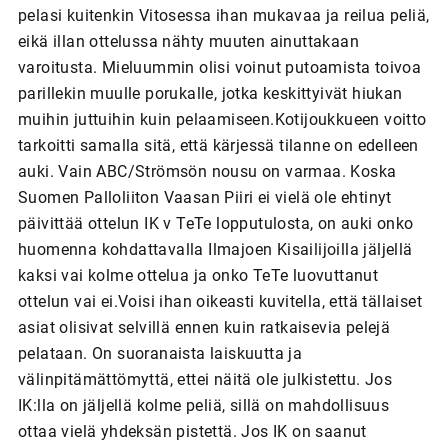
pelasi kuitenkin Vitosessa ihan mukavaa ja reilua peliä,
eikä illan ottelussa nähty muuten ainuttakaan
varoitusta. Mieluummin olisi voinut putoamista toivoa
parillekin muulle porukalle, jotka keskittyivät hiukan
muihin juttuihin kuin pelaamiseen.Kotijoukkueen voitto
tarkoitti samalla sitä, että kärjessä tilanne on edelleen
auki. Vain ABC/Strömsön nousu on varmaa. Koska
Suomen Palloliiton Vaasan Piiri ei vielä ole ehtinyt
päivittää ottelun IK v TeTe lopputulosta, on auki onko
huomenna kohdattavalla Ilmajoen Kisailijoilla jäljellä
kaksi vai kolme ottelua ja onko TeTe luovuttanut
ottelun vai ei.Voisi ihan oikeasti kuvitella, että tällaiset
asiat olisivat selvillä ennen kuin ratkaisevia pelejä
pelataan. On suoranaista laiskuutta ja
välinpitämättömyttä, ettei näitä ole julkistettu. Jos
IK:lla on jäljellä kolme peliä, sillä on mahdollisuus
ottaa vielä yhdeksän pistettä. Jos IK on saanut