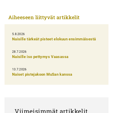
k
k
Aiheeseen liittyvät artikkelit
e
l
i
5.8.2026
Naisille tärkeät pisteet elokuun ensimmäisestä
e
n
28.7.2026
Naisille iso pettymys Vaasassa
s
e
13.7.2026
l
Naiset pistejakoon MuSan kanssa
a
u
s
Viimeisimmät artikkelit