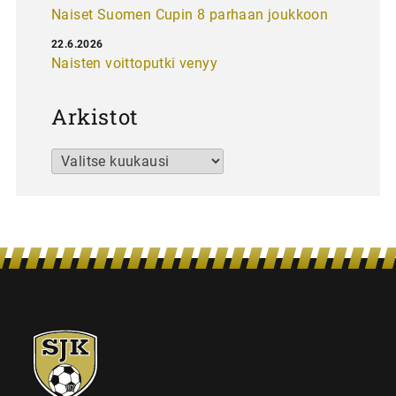
Naiset Suomen Cupin 8 parhaan joukkoon
22.6.2026
Naisten voittoputki venyy
Arkistot
Arkistot
SJK-
juniorit