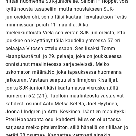
riittää huomenna SJK-junioreille. Silloin IF Hoppet voisi
kyllä nousta tasapeliin, mutta noustakseen SJK-
junioreiden ohi, sen pitäisi kaataa Tervalaakson Teräs
minimissään peräti 11 maalilla. Aika
mielenkiintoista.Vielä sen verran SJK-junioreista, että
joukkue on käyttänyt tällä kaudella yhteensä 57 eri
pelaajaa Vitosen otteluissaan. Sen lisäksi Tommi
Haanpäästä tuli jo 29. pelaaja, joka on joukkueessa
onnistunut maalinteossa sarjapeleissä. Melko
uskomaton määrä.No, joka tapauksessa huomenna
jatketaan. Vastaan saapuu siis Ilmajoen Kisailijat,
jonka SJK-juniorit kävi kaatamassa vieraskentällä
numeroin 5-2 (2-1). Tuolloin maalinteosta vastasivat
kahdesti osunut Aatu Metsä-Ketelä, Joel Hyytinen,
Joona LIndgren ja Arttu Keskinen. Isäntien maalitykki
Pteri Haaparanta osui kahdesti. Mies on ollut tässä
sarjassa melko pitelemätön, sillä hänellä on tilillään jo
peräti 28 osumaa. Kannattaa varmasti ainakin