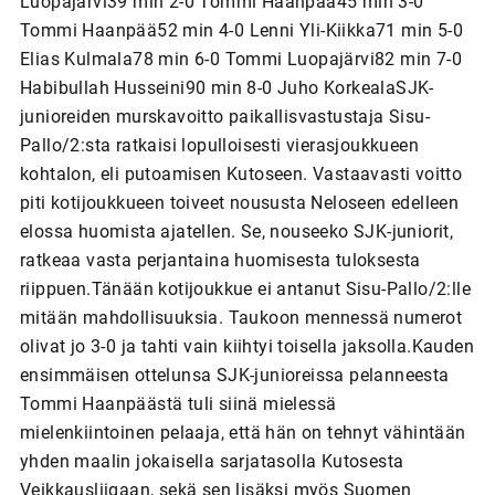
Luopajärvi39 min 2-0 Tommi Haanpää45 min 3-0
Tommi Haanpää52 min 4-0 Lenni Yli-Kiikka71 min 5-0
Elias Kulmala78 min 6-0 Tommi Luopajärvi82 min 7-0
Habibullah Husseini90 min 8-0 Juho KorkealaSJK-
junioreiden murskavoitto paikallisvastustaja Sisu-
Pallo/2:sta ratkaisi lopulloisesti vierasjoukkueen
kohtalon, eli putoamisen Kutoseen. Vastaavasti voitto
piti kotijoukkueen toiveet noususta Neloseen edelleen
elossa huomista ajatellen. Se, nouseeko SJK-juniorit,
ratkeaa vasta perjantaina huomisesta tuloksesta
riippuen.Tänään kotijoukkue ei antanut Sisu-Pallo/2:lle
mitään mahdollisuuksia. Taukoon mennessä numerot
olivat jo 3-0 ja tahti vain kiihtyi toisella jaksolla.Kauden
ensimmäisen ottelunsa SJK-junioreissa pelanneesta
Tommi Haanpäästä tuli siinä mielessä
mielenkiintoinen pelaaja, että hän on tehnyt vähintään
yhden maalin jokaisella sarjatasolla Kutosesta
Veikkausliigaan, sekä sen lisäksi myös Suomen