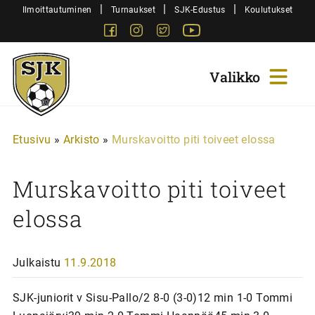
Siirry
|
|
|
Ilmoittautuminen
Turnaukset
SJK-Edustus
Koulutukset
sisältöön
Facebook
Instagram
Twitter
Youtube
Sjk-
Juniorit
Etusivu
»
Arkisto
»
Murskavoitto piti toiveet elossa
Murskavoitto piti toiveet
elossa
Julkaistu
11.9.2018
SJK-juniorit v Sisu-Pallo/2 8-0 (3-0)12 min 1-0 Tommi