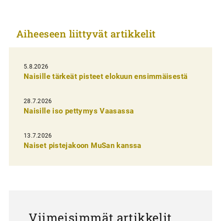
i
k
Aiheeseen liittyvät artikkelit
k
e
l
5.8.2026
Naisille tärkeät pisteet elokuun ensimmäisestä
i
e
28.7.2026
n
Naisille iso pettymys Vaasassa
s
13.7.2026
e
Naiset pistejakoon MuSan kanssa
l
a
u
s
Viimeisimmät artikkelit