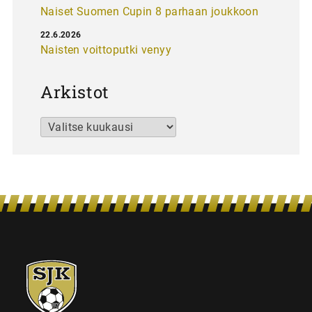
Naiset Suomen Cupin 8 parhaan joukkoon
22.6.2026
Naisten voittoputki venyy
Arkistot
Arkistot
SJK-
juniorit