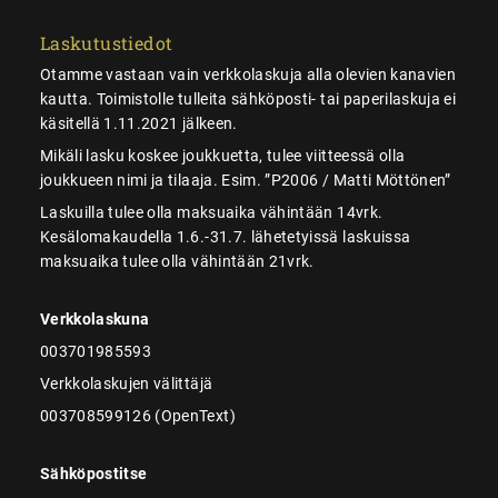
Laskutustiedot
Otamme vastaan vain verkkolaskuja alla olevien kanavien
kautta. Toimistolle tulleita sähköposti- tai paperilaskuja ei
käsitellä 1.11.2021 jälkeen.
Mikäli lasku koskee joukkuetta, tulee viitteessä olla
joukkueen nimi ja tilaaja. Esim. ”P2006 / Matti Möttönen”
Laskuilla tulee olla maksuaika vähintään 14vrk.
Kesälomakaudella 1.6.-31.7. lähetetyissä laskuissa
maksuaika tulee olla vähintään 21vrk.
Verkkolaskuna
003701985593
Verkkolaskujen välittäjä
003708599126 (OpenText)
Sähköpostitse