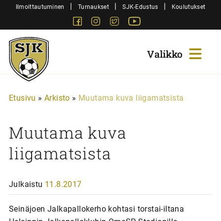
Siirry
|
|
|
Ilmoittautuminen
Turnaukset
SJK-Edustus
Koulutukset
sisältöön
Facebook
Instagram
Twitter
Youtube
Sjk-
Juniorit
Etusivu
»
Arkisto
»
Muutama kuva liigamatsista
Muutama kuva
liigamatsista
Julkaistu
11.8.2017
Seinäjoen Jalkapallokerho kohtasi torstai-iltana