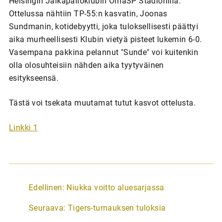
Helsingin Jalkapalloklubin OmaSP Stadionilla.
Ottelussa nähtiin TP-55:n kasvatin, Joonas
Sundmanin, kotidebyytti, joka tuloksellisesti päättyi
aika murheellisesti Klubin vietyä pisteet lukemin 6-0.
Vasempana pakkina pelannut "Sunde" voi kuitenkin
olla olosuhteisiin nähden aika tyytyväinen
esitykseensä.
Tästä voi tsekata muutamat tutut kasvot ottelusta.
Linkki 1
A
Edellinen:
Niukka voitto aluesarjassa
r
Seuraava:
Tigers-turnauksen tuloksia
t