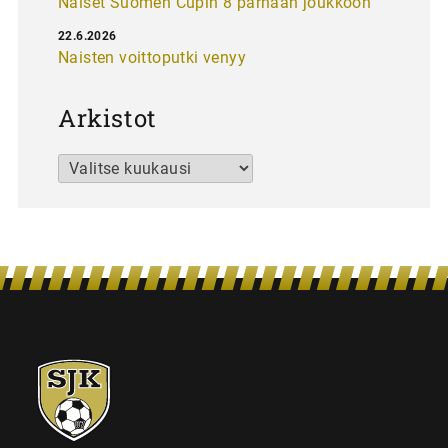
Naiset Suomen Cupin 8 parhaan joukkoon
22.6.2026
Naisten voittoputki venyy
Arkistot
Arkistot
SJK-
juniorit