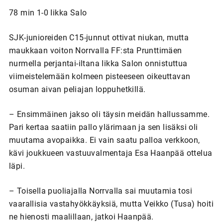
78 min 1-0 Iikka Salo
SJK-junioreiden C15-junnut ottivat niukan, mutta
maukkaan voiton Norrvalla FF:sta Prunttimäen
nurmella perjantai-iltana Iikka Salon onnistuttua
viimeistelemään kolmeen pisteeseen oikeuttavan
osuman aivan peliajan loppuhetkillä.
– Ensimmäinen jakso oli täysin meidän hallussamme.
Pari kertaa saatiin pallo ylärimaan ja sen lisäksi oli
muutama avopaikka. Ei vain saatu palloa verkkoon,
kävi joukkueen vastuuvalmentaja Esa Haanpää ottelua
läpi.
– Toisella puoliajalla Norrvalla sai muutamia tosi
vaarallisia vastahyökkäyksiä, mutta Veikko (Tusa) hoiti
ne hienosti maalillaan, jatkoi Haanpää.