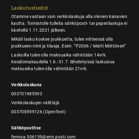
Laskutustiedot
Otamme vastaan vain verkkolaskuja alla olevien kanavien
kautta. Toimistolle tulleita sähköposti- tai paperilaskuja ei
käsitellä 1.11.2021 jälkeen.
Mikäli lasku koskee joukkuetta, tulee viitteessä olla
joukkueen nimi ja tilaaja. Esim. ”P2006 / Matti Möttönen”
Laskuilla tulee olla maksuaika vähintään 14vrk.
Kesälomakaudella 1.6.-31.7. lähetetyissä laskuissa
maksuaika tulee olla vähintään 21vrk.
Verkkolaskuna
003701985593
Verkkolaskujen välittäjä
003708599126 (OpenText)
Sähköpostitse
fennoa.506159@erin.posti.com