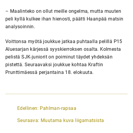
– Maalinteko on ollut meille ongelma, mutta muuten
peli kyllä kulkee ihan hienosti, päätti Haanpää matsin
analysoinnin.
Voittonsa myötä joukkue jatkaa puhtaalla pelillä P15
Aluesarjan kärjessä syyskierroksen osalta. Kolmesta
pelistä SJK-juniorit on poiminut täydet yhdeksän
pistettä. Seuraavaksi joukkue kohtaa Kraftin
Prunttimäessä perjantaina 18. elokuuta.
A
Edellinen:
Pahlman-rapsaa
r
Seuraava:
Muutama kuva liigamatsista
t
i