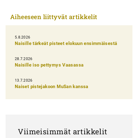
k
Aiheeseen liittyvät artikkelit
k
e
l
5.8.2026
Naisille tärkeät pisteet elokuun ensimmäisestä
i
e
28.7.2026
n
Naisille iso pettymys Vaasassa
s
13.7.2026
e
Naiset pistejakoon MuSan kanssa
l
a
u
s
Viimeisimmät artikkelit