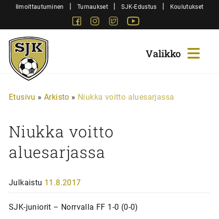
Siirry
|
|
|
Ilmoittautuminen
Turnaukset
SJK-Edustus
Koulutukset
sisältöön
Facebook
Instagram
Twitter
Youtube
Sjk-
Juniorit
Etusivu
»
Arkisto
»
Niukka voitto aluesarjassa
Niukka voitto
aluesarjassa
Julkaistu
11.8.2017
SJK-juniorit – Norrvalla FF 1-0 (0-0)