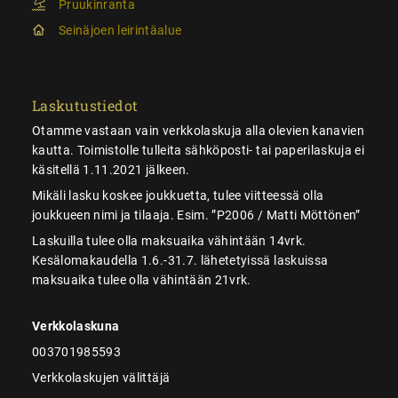
Pruukinranta
Seinäjoen leirintäalue
Laskutustiedot
Otamme vastaan vain verkkolaskuja alla olevien kanavien
kautta. Toimistolle tulleita sähköposti- tai paperilaskuja ei
käsitellä 1.11.2021 jälkeen.
Mikäli lasku koskee joukkuetta, tulee viitteessä olla
joukkueen nimi ja tilaaja. Esim. ”P2006 / Matti Möttönen”
Laskuilla tulee olla maksuaika vähintään 14vrk.
Kesälomakaudella 1.6.-31.7. lähetetyissä laskuissa
maksuaika tulee olla vähintään 21vrk.
Verkkolaskuna
003701985593
Verkkolaskujen välittäjä