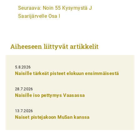
t
Seuraava:
Noin 55 Kysymystä J
i
Saarijärvelle Osa I
k
k
e
Aiheeseen liittyvät artikkelit
l
i
5.8.2026
e
Naisille tärkeät pisteet elokuun ensimmäisestä
n
s
28.7.2026
Naisille iso pettymys Vaasassa
e
l
13.7.2026
a
Naiset pistejakoon MuSan kanssa
u
s