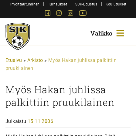
Siirry
|
|
|
Ilmoittautuminen
Turnaukset
SJK-Edustus
Koulutukset
sisältöön
Facebook
Instagram
Twitter
Youtube
Sjk-
Juniorit
Etusivu
»
Arkisto
»
Myös Hakan juhlissa palkittiin
pruukilainen
Myös Hakan juhlissa
palkittiin pruukilainen
Julkaistu
15.11.2006