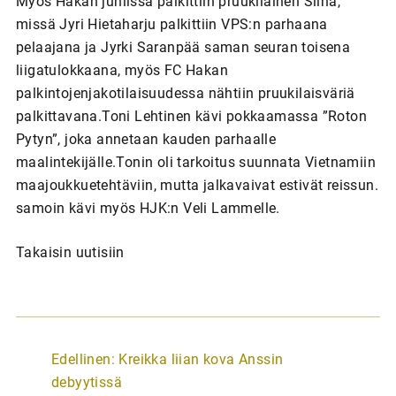
Myös Hakan juhlissa palkittiin pruukilainen Siinä,
missä Jyri Hietaharju palkittiin VPS:n parhaana
pelaajana ja Jyrki Saranpää saman seuran toisena
liigatulokkaana, myös FC Hakan
palkintojenjakotilaisuudessa nähtiin pruukilaisväriä
palkittavana.Toni Lehtinen kävi pokkaamassa ”Roton
Pytyn”, joka annetaan kauden parhaalle
maalintekijälle.Tonin oli tarkoitus suunnata Vietnamiin
maajoukkuetehtäviin, mutta jalkavaivat estivät reissun.
samoin kävi myös HJK:n Veli Lammelle.
Takaisin uutisiin
A
Edellinen:
Kreikka liian kova Anssin
r
debyytissä