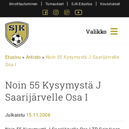
Siirry
|
|
|
Ilmoittautuminen
Turnaukset
SJK-Edustus
Koulutukset
sisältöön
Facebook
Instagram
Twitter
Youtube
Sjk-
Juniorit
Etusivu
»
Arkisto
»
Noin 55 Kysymystä J Saarijärvelle
Osa I
Noin 55 Kysymystä J
Saarijärvelle Osa I
Julkaistu
15.11.2006