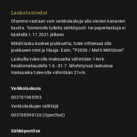
Laskutustiedot
Otamme vastaan vain verkkolaskuja alla olevien kanavien
kautta. Toimistolle tulleita sähköposti- tai paperilaskuja ei
käsitellä 1.11.2021 jälkeen.
Mikäli lasku koskee joukkuetta, tulee viitteessä olla
joukkueen nimi ja tilaaja. Esim. ”P2006 / Matti Möttönen”
Laskuilla tulee olla maksuaika vähintään 14vrk.
Kesälomakaudella 1.6.-31.7. lähetetyissä laskuissa
maksuaika tulee olla vähintään 21vrk.
Verkkolaskuna
003701985593
Verkkolaskujen välittäjä
003708599126 (OpenText)
Sähköpostitse