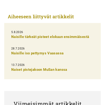
k
e
Aiheeseen liittyvät artikkelit
l
i
5.8.2026
e
Naisille tärkeät pisteet elokuun ensimmäisestä
n
s
28.7.2026
Naisille iso pettymys Vaasassa
e
l
13.7.2026
a
Naiset pistejakoon MuSan kanssa
u
s
Viimeisimmät artikkelit