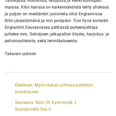
Takaisin uutisiin
A
Edellinen:
Myös Hakan juhlissa palkittiin
r
pruukilainen
t
Seuraava:
Noin 55 Kysymystä J
i
Saarijärvelle Osa II
k