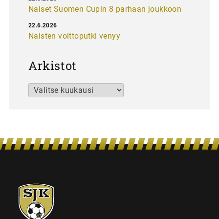
Naiset Suomen Cupin 8 parhaan joukkoon
22.6.2026
Naisten voittoputki venyy
Arkistot
Arkistot
SJK-
juniorit