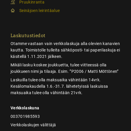
Pruukinranta
Seinäjoen leirintäalue
Laskutustiedot
Otamme vastaan vain verkkolaskuja alla olevien kanavien
kautta. Toimistolle tulleita sähköposti- tai paperilaskuja ei
käsitellä 1.11.2021 jälkeen.
Mikäli lasku koskee joukkuetta, tulee viitteessä olla
joukkueen nimi ja tilaaja. Esim. ”P2006 / Matti Möttönen”
Laskuilla tulee olla maksuaika vähintään 14vrk.
Kesälomakaudella 1.6.-31.7. lähetetyissä laskuissa
maksuaika tulee olla vähintään 21vrk.
Verkkolaskuna
003701985593
Verkkolaskujen välittäjä