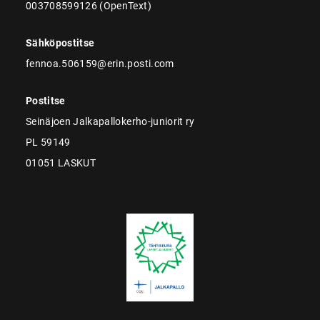
003708599126 (OpenText)
Sähköpostitse
fennoa.506159@erin.posti.com
Postitse
Seinäjoen Jalkapallokerho-juniorit ry
PL 59149
01051 LASKUT