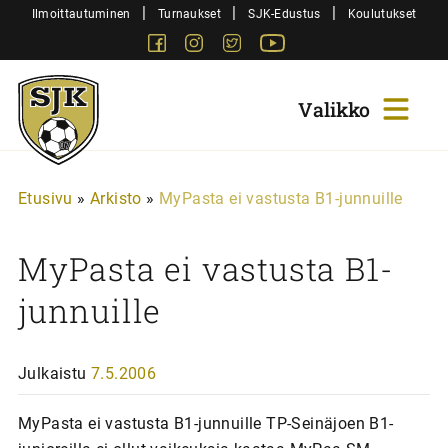
Siirry
|
|
|
Ilmoittautuminen
Turnaukset
SJK-Edustus
Koulutukset
sisältöön
Facebook
Instagram
Twitter
Youtube
Sjk-
Juniorit
Etusivu
»
Arkisto
»
MyPasta ei vastusta B1-junnuille
MyPasta ei vastusta B1-
junnuille
Julkaistu
7.5.2006
MyPasta ei vastusta B1-junnuille TP-Seinäjoen B1-