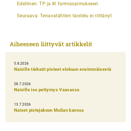
Edellinen:
TP ja IK farmisopimukseen
r
Seuraava:
Tenavatähtien taistelu ei riittänyt
t
i
k
Aiheeseen liittyvät artikkelit
k
e
l
5.8.2026
Naisille tärkeät pisteet elokuun ensimmäisestä
i
e
28.7.2026
n
Naisille iso pettymys Vaasassa
s
13.7.2026
e
Naiset pistejakoon MuSan kanssa
l
a