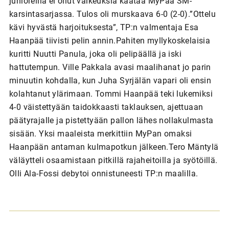
junioreilla ei ollut vaikeuksia kaataa MyPaa SM-
karsintasarjassa. Tulos oli murskaava 6-0 (2-0).”Ottelu
kävi hyvästä harjoituksesta”, TP:n valmentaja Esa
Haanpää tiivisti pelin annin.Pahiten myllykoskelaisia
kuritti Nuutti Panula, joka oli pelipäällä ja iski
hattutempun. Ville Pakkala avasi maalihanat jo parin
minuutin kohdalla, kun Juha Syrjälän vapari oli ensin
kolahtanut ylärimaan. Tommi Haanpää teki lukemiksi
4-0 väistettyään taidokkaasti taklauksen, ajettuaan
päätyrajalle ja pistettyään pallon lähes nollakulmasta
sisään. Yksi maaleista merkittiin MyPan omaksi
Haanpään antaman kulmapotkun jälkeen.Tero Mäntylä
väläytteli osaamistaan pitkillä rajaheitoilla ja syötöillä.
Olli Ala-Fossi debytoi onnistuneesti TP:n maalilla.
A