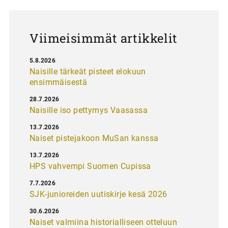
u
s
Viimeisimmät artikkelit
5.8.2026
Naisille tärkeät pisteet elokuun
ensimmäisestä
28.7.2026
Naisille iso pettymys Vaasassa
13.7.2026
Naiset pistejakoon MuSan kanssa
13.7.2026
HPS vahvempi Suomen Cupissa
7.7.2026
SJK-junioreiden uutiskirje kesä 2026
30.6.2026
Naiset valmiina historialliseen otteluun