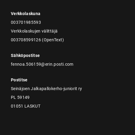
Verkkolaskuna
003701985593
Verkkolaskujen välittäjä
003708599126 (OpenText)
Sähköpostitse
fennoa.506159@erin.posti.com
Postitse
Seinäjoen Jalkapallokerho-juniorit ry
PL 59149
01051 LASKUT