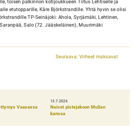
, toisen palkinnon kotijoukkueen Tiitus Lehtiselle ja
le etutopparille, Kåre Björkstrandille. Yhtä hyvin se olisi
jörkstrandille.TP-Seinäjoki: Ahola, Syrjämäki, Lehtinen,
, Saranpää, Salo (72. Jääskeläinen), Muurimäki
Seuraava:
Virheet maksavat
13.7.2026
pettymys Vaasassa
Naiset pistejakoon MuSan
kanssa