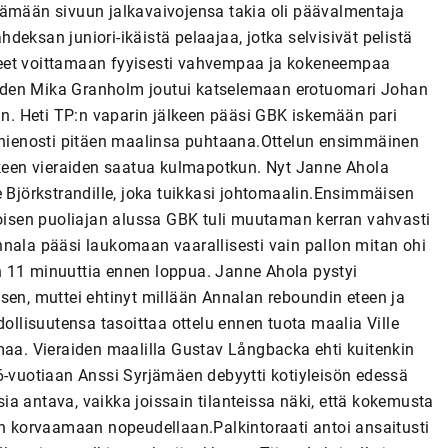
äämään sivuun jalkavaivojensa takia oli päävalmentaja
san juniori-ikäistä pelaajaa, jotka selvisivät pelistä
tyneet voittamaan fyyisesti vahvempaa ja kokeneempaa
vieraiden Mika Granholm joutui katselemaan erotuomari Johan
lan. Heti TP:n vaparin jälkeen pääsi GBK iskemään pari
i hienosti pitäen maalinsa puhtaana.Ottelun ensimmäinen
älkeen vieraiden saatua kulmapotkun. Nyt Janne Ahola
e Björkstrandille, joka tuikkasi johtomaalin.Ensimmäisen
Toisen puoliajan alussa GBK tuli muutaman kerran vahvasti
nnala pääsi laukomaan vaarallisesti vain pallon mitan ohi
ain 11 minuuttia ennen loppua. Janne Ahola pystyi
sen, muttei ehtinyt millään Annalan reboundin eteen ja
dollisuutensa tasoittaa ottelu ennen tuota maalia Ville
maa. Vieraiden maalilla Gustav Långbacka ehti kuitenkin
6-vuotiaan Anssi Syrjämäen debyytti kotiyleisön edessä
a antava, vaikka joissain tilanteissa näki, että kokemusta
in korvaamaan nopeudellaan.Palkintoraati antoi ansaitusti