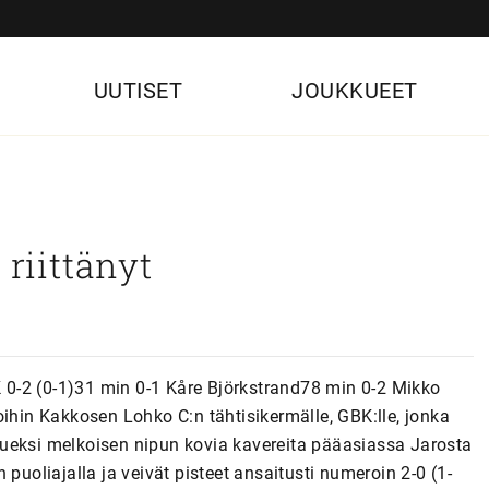
UUTISET
JOUKKUEET
 riittänyt
BK 0-2 (0-1)31 min 0-1 Kåre Björkstrand78 min 0-2 Mikko
oihin Kakkosen Lohko C:n tähtisikermälle, GBK:lle, jonka
ueksi melkoisen nipun kovia kavereita pääasiassa Jarosta
puoliajalla ja veivät pisteet ansaitusti numeroin 2-0 (1-