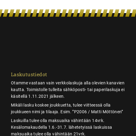
Laskutustiedot
Otamme vastaan vain verkkolaskuja alla olevien kanavien
kautta. Toimistolle tulleita sähköposti- tai paperilaskuja ei
käsitellä 1.11.2021 jälkeen.
Mikäli lasku koskee joukkuetta, tulee viitteessä olla
joukkueen nimi ja tilaaja. Esim. ”P2006 / Matti Möttönen”
Laskuilla tulee olla maksuaika vähintään 14vrk.
Kesälomakaudella 1.6.-31.7. lähetetyissä laskuissa
maksuaika tulee olla vähintään 21vrk.