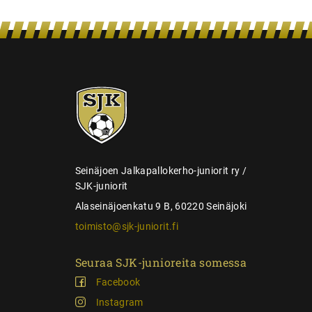
e
n
s
e
SJK-
l
juniorit
a
u
s
Seinäjoen Jalkapallokerho-juniorit ry /
SJK-juniorit
Alaseinäjoenkatu 9 B, 60220 Seinäjoki
toimisto@sjk-juniorit.fi
Seuraa SJK-junioreita somessa
Facebook
Instagram