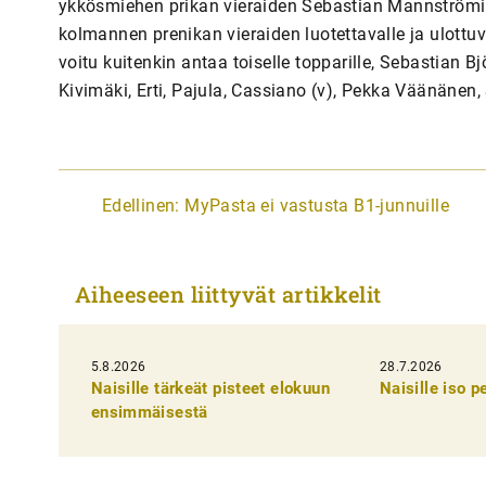
ykkösmiehen prikan vieraiden Sebastian Mannströmille
kolmannen prenikan vieraiden luotettavalle ja ulottuval
voitu kuitenkin antaa toiselle topparille, Sebastian B
Kivimäki, Erti, Pajula, Cassiano (v), Pekka Väänänen
A
Edellinen:
MyPasta ei vastusta B1-junnuille
r
t
Aiheeseen liittyvät artikkelit
i
k
5.8.2026
k
28.7.2026
Naisille tärkeät pisteet elokuun
Naisille iso 
e
ensimmäisestä
l
i