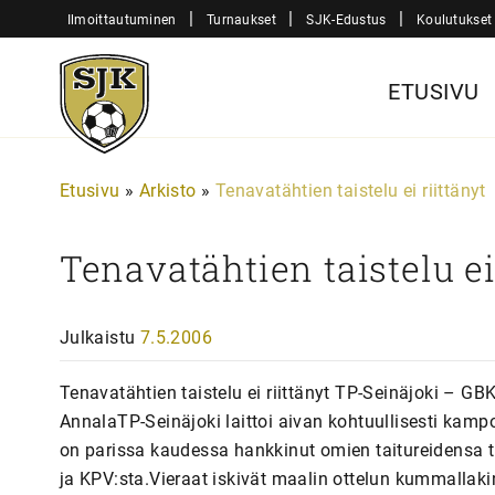
Siirry
|
|
|
Ilmoittautuminen
Turnaukset
SJK-Edustus
Koulutukset
sisältöön
Sjk-
ETUSIVU
Juniorit
Etusivu
»
Arkisto
»
Tenavatähtien taistelu ei riittänyt
Tenavatähtien taistelu ei
Julkaistu
7.5.2006
Tenavatähtien taistelu ei riittänyt TP-Seinäjoki – G
AnnalaTP-Seinäjoki laittoi aivan kohtuullisesti kamp
on parissa kaudessa hankkinut omien taitureidensa t
ja KPV:sta.Vieraat iskivät maalin ottelun kummallakin 