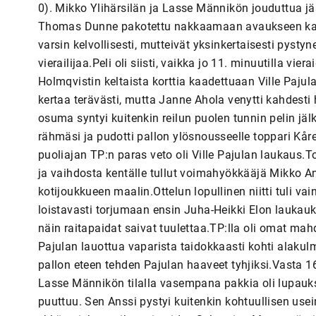
0). Mikko Ylihärsilän ja Lasse Männikön jouduttua j
Thomas Dunne pakotettu nakkaamaan avaukseen kahdek
varsin kelvollisesti, mutteivät yksinkertaisesti pys
vierailijaa.Peli oli siisti, vaikka jo 11. minuutilla 
Holmqvistin keltaista korttia kaadettuaan Ville Paju
kertaa terävästi, mutta Janne Ahola venytti kahdest
osuma syntyi kuitenkin reilun puolen tunnin pelin j
rähmäsi ja pudotti pallon ylösnousseelle toppari Kår
puoliajan TP:n paras veto oli Ville Pajulan laukaus.
ja vaihdosta kentälle tullut voimahyökkääjä Mikko A
kotijoukkueen maalin.Ottelun lopullinen niitti tuli v
loistavasti torjumaan ensin Juha-Heikki Elon laukauk
näin raitapaidat saivat tuulettaa.TP:lla oli omat mah
Pajulan lauottua vaparista taidokkaasti kohti alakul
pallon eteen tehden Pajulan haaveet tyhjiksi.Vasta 1
Lasse Männikön tilalla vasempana pakkia oli lupauksi
puuttuu. Sen Anssi pystyi kuitenkin kohtuullisen use