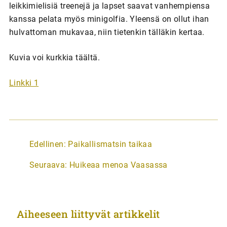
leikkimielisiä treenejä ja lapset saavat vanhempiensa
kanssa pelata myös minigolfia. Yleensä on ollut ihan
hulvattoman mukavaa, niin tietenkin tälläkin kertaa.
Kuvia voi kurkkia täältä.
Linkki 1
A
Edellinen:
Paikallismatsin taikaa
r
Seuraava:
Huikeaa menoa Vaasassa
t
i
k
Aiheeseen liittyvät artikkelit
k