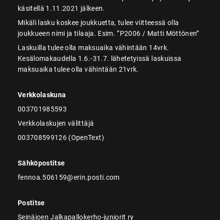
käsitellä 1.11.2021 jälkeen.
Mikäli lasku koskee joukkuetta, tulee viitteessä olla
joukkueen nimi ja tilaaja. Esim. ”P2006 / Matti Möttönen”
Laskuilla tulee olla maksuaika vähintään 14vrk.
Kesälomakaudella 1.6.-31.7. lähetetyissä laskuissa
maksuaika tulee olla vähintään 21vrk.
Verkkolaskuna
003701985593
Verkkolaskujen välittäjä
003708599126 (OpenText)
Sähköpostitse
fennoa.506159@erin.posti.com
Postitse
Seinäjoen Jalkapallokerho-juniorit ry