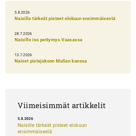
e
l
5.8.2026
Naisille tärkeät pisteet elokuun ensimmäisestä
i
e
28.7.2026
n
Naisille iso pettymys Vaasassa
s
13.7.2026
e
Naiset pistejakoon MuSan kanssa
l
a
u
s
Viimeisimmät artikkelit
5.8.2026
Naisille tärkeät pisteet elokuun
ensimmäisestä