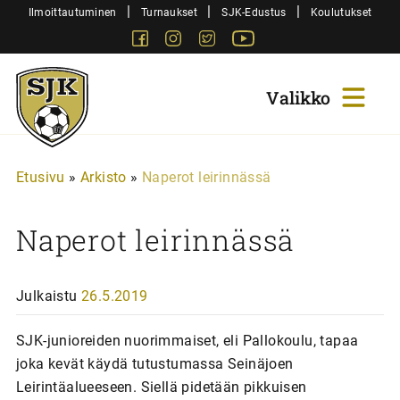
Siirry
|
|
|
Ilmoittautuminen
Turnaukset
SJK-Edustus
Koulutukset
sisältöön
Facebook
Instagram
Twitter
Youtube
Sjk-
Juniorit
Etusivu
»
Arkisto
»
Naperot leirinnässä
Naperot leirinnässä
Julkaistu
26.5.2019
SJK-junioreiden nuorimmaiset, eli Pallokoulu, tapaa
joka kevät käydä tutustumassa Seinäjoen
Leirintäalueeseen. Siellä pidetään pikkuisen