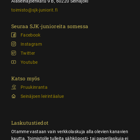
Alaseinäjoenkatu 9 B, 60220 Seinäjoki
toimisto@sjk-juniorit.fi
Seuraa SJK-junioreita somessa
Facebook
Instagram
Twitter
Youtube
Katso myös
Pruukinranta
Seinäjoen leirintäalue
Laskutustiedot
Otamme vastaan vain verkkolaskuja alla olevien kanavien
kautta. Toimistolle tulleita sähköposti- tai paperilaskuja ei