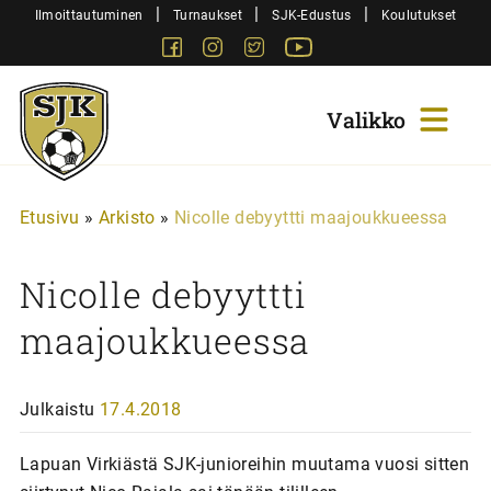
Siirry
|
|
|
Ilmoittautuminen
Turnaukset
SJK-Edustus
Koulutukset
sisältöön
Facebook
Instagram
Twitter
Youtube
Sjk-
Juniorit
Etusivu
»
Arkisto
»
Nicolle debyyttti maajoukkueessa
Nicolle debyyttti
maajoukkueessa
Julkaistu
17.4.2018
Lapuan Virkiästä SJK-junioreihin muutama vuosi sitten