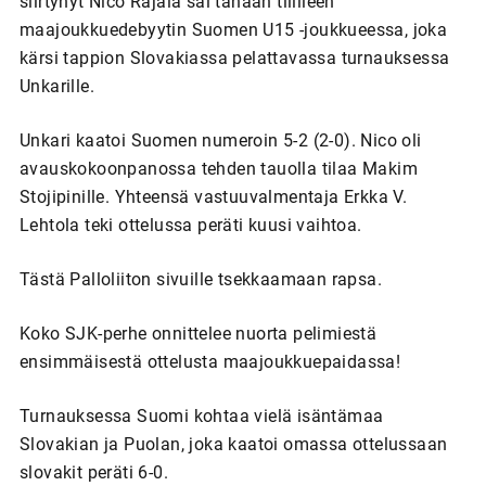
siirtynyt Nico Rajala sai tänään tililleen
maajoukkuedebyytin Suomen U15 -joukkueessa, joka
kärsi tappion Slovakiassa pelattavassa turnauksessa
Unkarille.
Unkari kaatoi Suomen numeroin 5-2 (2-0). Nico oli
avauskokoonpanossa tehden tauolla tilaa Makim
Stojipinille. Yhteensä vastuuvalmentaja Erkka V.
Lehtola teki ottelussa peräti kuusi vaihtoa.
Tästä Palloliiton sivuille tsekkaamaan rapsa.
Koko SJK-perhe onnittelee nuorta pelimiestä
ensimmäisestä ottelusta maajoukkuepaidassa!
Turnauksessa Suomi kohtaa vielä isäntämaa
Slovakian ja Puolan, joka kaatoi omassa ottelussaan
slovakit peräti 6-0.