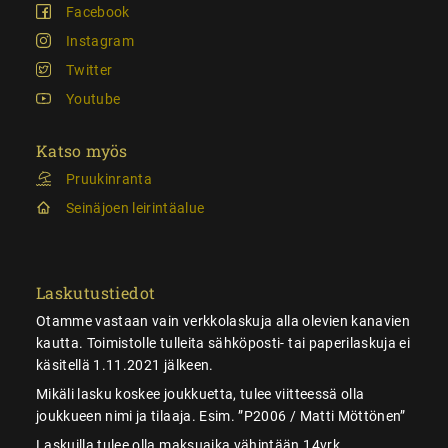
Facebook
Instagram
Twitter
Youtube
Katso myös
Pruukinranta
Seinäjoen leirintäalue
Laskutustiedot
Otamme vastaan vain verkkolaskuja alla olevien kanavien
kautta. Toimistolle tulleita sähköposti- tai paperilaskuja ei
käsitellä 1.11.2021 jälkeen.
Mikäli lasku koskee joukkuetta, tulee viitteessä olla
joukkueen nimi ja tilaaja. Esim. ”P2006 / Matti Möttönen”
Laskuilla tulee olla maksuaika vähintään 14vrk.