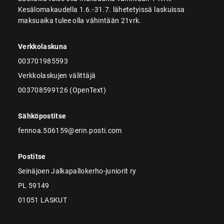
Kesälomakaudella 1.6.-31.7. lähetetyissä laskuissa
maksuaika tulee olla vähintään 21vrk.
Verkkolaskuna
003701985593
Verkkolaskujen välittäjä
003708599126 (OpenText)
Sähköpostitse
fennoa.506159@erin.posti.com
Postitse
Seinäjoen Jalkapallokerho-juniorit ry
PL 59149
01051 LASKUT