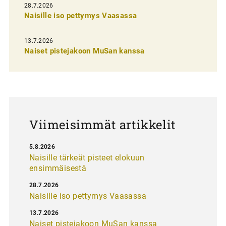
n
28.7.2026
Naisille iso pettymys Vaasassa
s
e
13.7.2026
l
Naiset pistejakoon MuSan kanssa
a
u
s
Viimeisimmät artikkelit
5.8.2026
Naisille tärkeät pisteet elokuun
ensimmäisestä
28.7.2026
Naisille iso pettymys Vaasassa
13.7.2026
Naiset pistejakoon MuSan kanssa