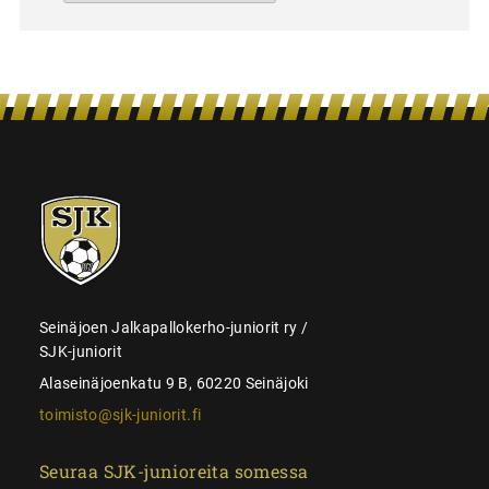
SJK-
juniorit
Seinäjoen Jalkapallokerho-juniorit ry /
SJK-juniorit
Alaseinäjoenkatu 9 B, 60220 Seinäjoki
toimisto@sjk-juniorit.fi
Seuraa SJK-junioreita somessa