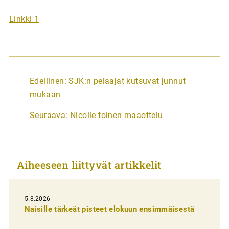
Linkki 1
A
Edellinen:
SJK:n pelaajat kutsuvat junnut
r
mukaan
t
Seuraava:
Nicolle toinen maaottelu
i
k
k
Aiheeseen liittyvät artikkelit
e
l
i
5.8.2026
Naisille tärkeät pisteet elokuun ensimmäisestä
e