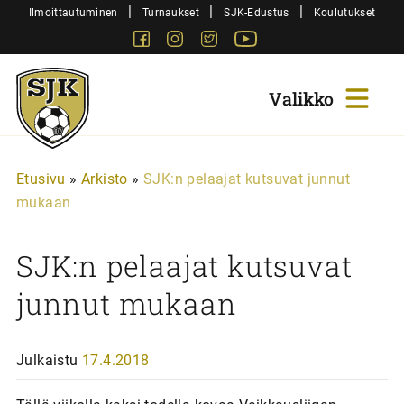
Siirry
|
|
|
Ilmoittautuminen
Turnaukset
SJK-Edustus
Koulutukset
sisältöön
Facebook
Instagram
Twitter
Youtube
Sjk-
Juniorit
Etusivu
»
Arkisto
»
SJK:n pelaajat kutsuvat junnut
mukaan
SJK:n pelaajat kutsuvat
junnut mukaan
Julkaistu
17.4.2018