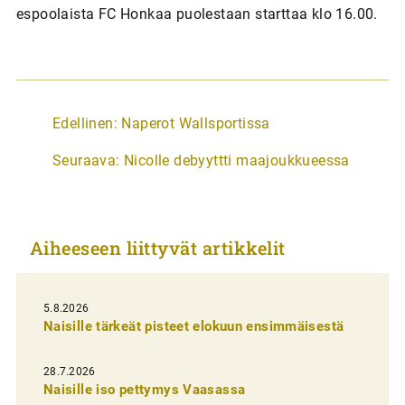
espoolaista FC Honkaa puolestaan starttaa klo 16.00.
A
Edellinen:
Naperot Wallsportissa
r
Seuraava:
Nicolle debyyttti maajoukkueessa
t
i
k
Aiheeseen liittyvät artikkelit
k
e
l
5.8.2026
Naisille tärkeät pisteet elokuun ensimmäisestä
i
e
28.7.2026
n
Naisille iso pettymys Vaasassa