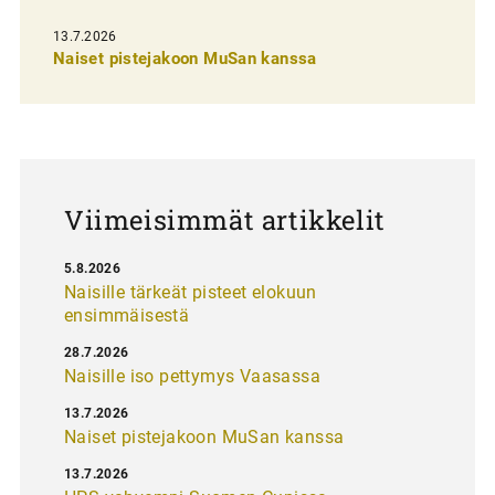
s
13.7.2026
e
Naiset pistejakoon MuSan kanssa
l
a
u
s
Viimeisimmät artikkelit
5.8.2026
Naisille tärkeät pisteet elokuun
ensimmäisestä
28.7.2026
Naisille iso pettymys Vaasassa
13.7.2026
Naiset pistejakoon MuSan kanssa
13.7.2026