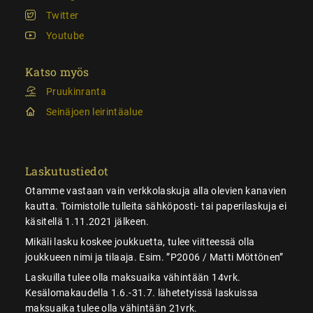
Twitter
Youtube
Katso myös
Pruukinranta
Seinäjoen leirintäalue
Laskutustiedot
Otamme vastaan vain verkkolaskuja alla olevien kanavien
kautta. Toimistolle tulleita sähköposti- tai paperilaskuja ei
käsitellä 1.11.2021 jälkeen.
Mikäli lasku koskee joukkuetta, tulee viitteessä olla
joukkueen nimi ja tilaaja. Esim. ”P2006 / Matti Möttönen”
Laskuilla tulee olla maksuaika vähintään 14vrk.
Kesälomakaudella 1.6.-31.7. lähetetyissä laskuissa
maksuaika tulee olla vähintään 21vrk.