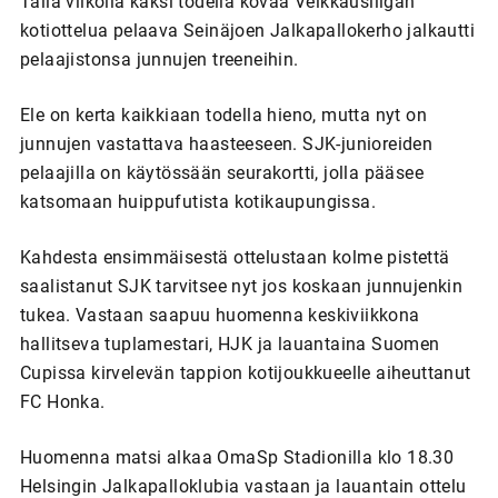
Tällä viikolla kaksi todella kovaa Veikkausliigan
kotiottelua pelaava Seinäjoen Jalkapallokerho jalkautti
pelaajistonsa junnujen treeneihin.
Ele on kerta kaikkiaan todella hieno, mutta nyt on
junnujen vastattava haasteeseen. SJK-junioreiden
pelaajilla on käytössään seurakortti, jolla pääsee
katsomaan huippufutista kotikaupungissa.
Kahdesta ensimmäisestä ottelustaan kolme pistettä
saalistanut SJK tarvitsee nyt jos koskaan junnujenkin
tukea. Vastaan saapuu huomenna keskiviikkona
hallitseva tuplamestari, HJK ja lauantaina Suomen
Cupissa kirvelevän tappion kotijoukkueelle aiheuttanut
FC Honka.
Huomenna matsi alkaa OmaSp Stadionilla klo 18.30
Helsingin Jalkapalloklubia vastaan ja lauantain ottelu