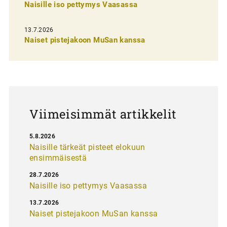
n
Naisille iso pettymys Vaasassa
s
13.7.2026
e
Naiset pistejakoon MuSan kanssa
l
a
u
s
Viimeisimmät artikkelit
5.8.2026
Naisille tärkeät pisteet elokuun
ensimmäisestä
28.7.2026
Naisille iso pettymys Vaasassa
13.7.2026
Naiset pistejakoon MuSan kanssa