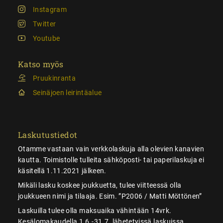
Instagram
Twitter
Youtube
Katso myös
Pruukinranta
Seinäjoen leirintäalue
Laskutustiedot
Otamme vastaan vain verkkolaskuja alla olevien kanavien
kautta. Toimistolle tulleita sähköposti- tai paperilaskuja ei
käsitellä 1.11.2021 jälkeen.
Mikäli lasku koskee joukkuetta, tulee viitteessä olla
joukkueen nimi ja tilaaja. Esim. ”P2006 / Matti Möttönen”
Laskuilla tulee olla maksuaika vähintään 14vrk.
Kesälomakaudella 1.6.-31.7. lähetetyissä laskuissa