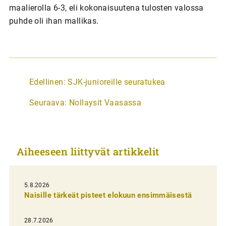
maalierolla 6-3, eli kokonaisuutena tulosten valossa
puhde oli ihan mallikas.
A
Edellinen:
SJK-junioreille seuratukea
r
Seuraava:
Nollaysit Vaasassa
t
i
k
Aiheeseen liittyvät artikkelit
k
e
l
5.8.2026
Naisille tärkeät pisteet elokuun ensimmäisestä
i
e
28.7.2026