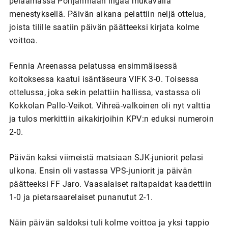
pelaamassa Pohjanmaan liigaa mukavalla
menestyksellä. Päivän aikana pelattiin neljä ottelua,
joista tilille saatiin päivän päätteeksi kirjata kolme
voittoa.
Fennia Areenassa pelatussa ensimmäisessä
koitoksessa kaatui isäntäseura VIFK 3-0. Toisessa
ottelussa, joka sekin pelattiin hallissa, vastassa oli
Kokkolan Pallo-Veikot. Vihreä-valkoinen oli nyt valttia
ja tulos merkittiin aikakirjoihin KPV:n eduksi numeroin
2-0.
Päivän kaksi viimeistä matsiaan SJK-juniorit pelasi
ulkona. Ensin oli vastassa VPS-juniorit ja päivän
päätteeksi FF Jaro. Vaasalaiset raitapaidat kaadettiin
1-0 ja pietarsaarelaiset punanutut 2-1.
Näin päivän saldoksi tuli kolme voittoa ja yksi tappio