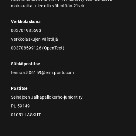
maksuaika tulee olla vähintään 21vrk.
Verkkolaskuna
003701985593
Verkkolaskujen välittäjä
003708599126 (OpenText)
Sähköpostitse
fennoa.506159@erin.posti.com
Postitse
Seinäjoen Jalkapallokerho-juniorit ry
PL 59149
01051 LASKUT