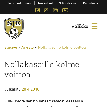
Siirry
|
|
|
Ilmoittautuminen
Turnaukset
SJK-Edustus
Koulutukset
sisältöön
Facebook
Instagram
Twitter
Youtube
Sjk-
Juniorit
Etusivu
»
Arkisto
»
Nollakaseille kolme voittoa
Nollakaseille kolme
voittoa
Julkaistu
28.4.2018
SJK-junioreiden nollakasit kävivät Vaasassa