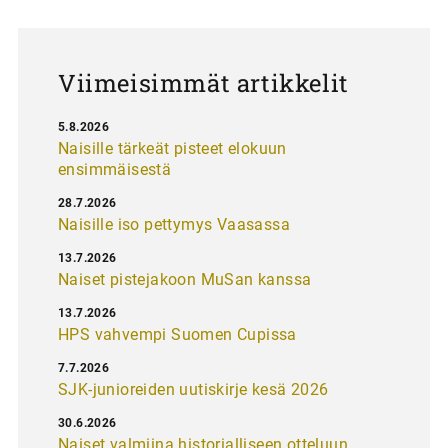
u
s
Viimeisimmät artikkelit
5.8.2026
Naisille tärkeät pisteet elokuun
ensimmäisestä
28.7.2026
Naisille iso pettymys Vaasassa
13.7.2026
Naiset pistejakoon MuSan kanssa
13.7.2026
HPS vahvempi Suomen Cupissa
7.7.2026
SJK-junioreiden uutiskirje kesä 2026
30.6.2026
Naiset valmiina historialliseen otteluun