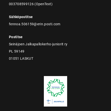
003708599126 (OpenText)
Sähköpostitse
fennoa.506159@erin.posti.com
Postitse
Seinäjoen Jalkapallokerho-juniorit ry
PL 59149
01051 LASKUT