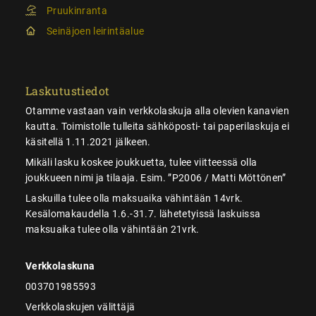
Pruukinranta
Seinäjoen leirintäalue
Laskutustiedot
Otamme vastaan vain verkkolaskuja alla olevien kanavien
kautta. Toimistolle tulleita sähköposti- tai paperilaskuja ei
käsitellä 1.11.2021 jälkeen.
Mikäli lasku koskee joukkuetta, tulee viitteessä olla
joukkueen nimi ja tilaaja. Esim. ”P2006 / Matti Möttönen”
Laskuilla tulee olla maksuaika vähintään 14vrk.
Kesälomakaudella 1.6.-31.7. lähetetyissä laskuissa
maksuaika tulee olla vähintään 21vrk.
Verkkolaskuna
003701985593
Verkkolaskujen välittäjä