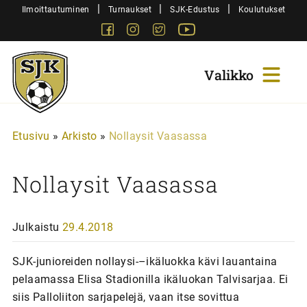
Siirry
|
|
|
Ilmoittautuminen
Turnaukset
SJK-Edustus
Koulutukset
sisältöön
Facebook
Instagram
Twitter
Youtube
Sjk-
Juniorit
Etusivu
»
Arkisto
»
Nollaysit Vaasassa
Nollaysit Vaasassa
Julkaistu
29.4.2018
SJK-junioreiden nollaysi-–ikäluokka kävi lauantaina
pelaamassa Elisa Stadionilla ikäluokan Talvisarjaa. Ei
siis Palloliiton sarjapelejä, vaan itse sovittua