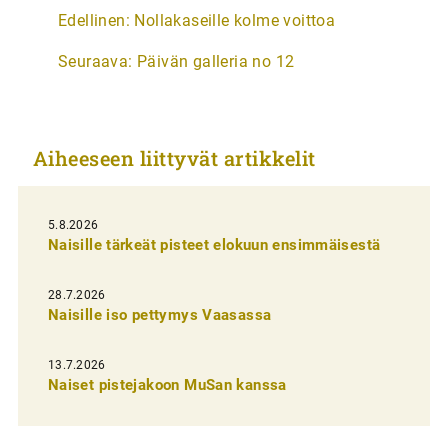
A
Edellinen:
Nollakaseille kolme voittoa
r
Seuraava:
Päivän galleria no 12
t
i
k
Aiheeseen liittyvät artikkelit
k
e
l
5.8.2026
Naisille tärkeät pisteet elokuun ensimmäisestä
i
e
28.7.2026
n
Naisille iso pettymys Vaasassa
s
13.7.2026
e
Naiset pistejakoon MuSan kanssa
l
a