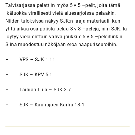
Talvisarjassa pelattiin myös 5 v 5 –pelit, joita tämä
ikäluokka virallisesti vielä aluesarjoissa pelaakin.
Niiden tuloksissa näkyy SJK:n laaja materiaali: kun
yhtä aikaa osa pojista pelaa 8 v 8 –pelejä, niin SJK:lla
löytyy vielä erittäin vahva joukkue 5 v 5 –peleihinkin.
Siinä muodostuu näköjään eroa naapuriseuroihin.
– VPS – SJK 1-11
– SJK – KPV 5-1
– Laihian Luja – SJK 3-7
– SJK – Kauhajoen Karhu 13-1