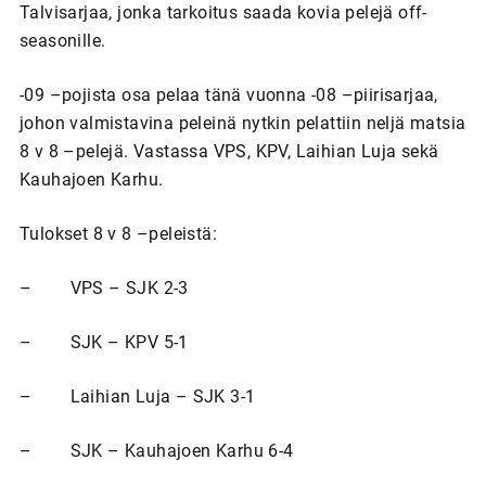
Talvisarjaa, jonka tarkoitus saada kovia pelejä off-
seasonille.
-09 –pojista osa pelaa tänä vuonna -08 –piirisarjaa,
johon valmistavina peleinä nytkin pelattiin neljä matsia
8 v 8 –pelejä. Vastassa VPS, KPV, Laihian Luja sekä
Kauhajoen Karhu.
Tulokset 8 v 8 –peleistä:
– VPS – SJK 2-3
– SJK – KPV 5-1
– Laihian Luja – SJK 3-1
– SJK – Kauhajoen Karhu 6-4