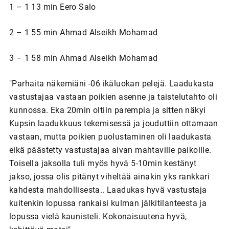
1 – 1 13 min Eero Salo
2 – 1 55 min Ahmad Alseikh Mohamad
3 – 1 58 min Ahmad Alseikh Mohamad
"Parhaita näkemiäni -06 ikäluokan pelejä. Laadukasta
vastustajaa vastaan poikien asenne ja taistelutahto oli
kunnossa. Eka 20min oltiin parempia ja sitten näkyi
Kupsin laadukkuus tekemisessä ja jouduttiin ottamaan
vastaan, mutta poikien puolustaminen oli laadukasta
eikä päästetty vastustajaa aivan mahtaville paikoille.
Toisella jaksolla tuli myös hyvä 5-10min kestänyt
jakso, jossa olis pitänyt viheltää ainakin yks rankkari
kahdesta mahdollisesta.. Laadukas hyvä vastustaja
kuitenkin lopussa rankaisi kulman jälkitilanteesta ja
lopussa vielä kaunisteli. Kokonaisuutena hyvä,