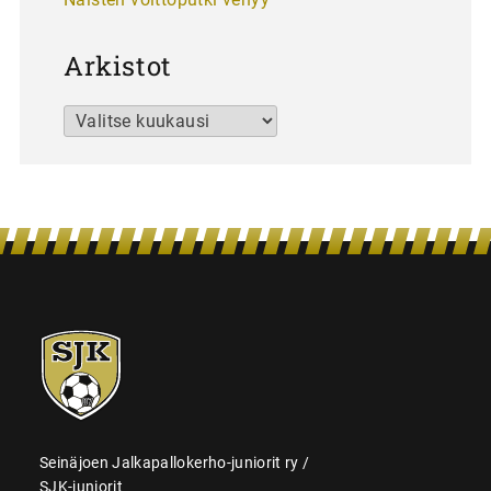
Arkistot
Arkistot
SJK-
juniorit
Seinäjoen Jalkapallokerho-juniorit ry /
SJK-juniorit