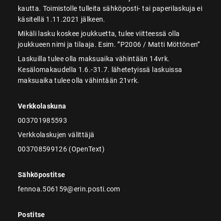
kautta. Toimistolle tulleita sähköposti- tai paperilaskuja ei
käsitellä 1.11.2021 jälkeen.
Mikäli lasku koskee joukkuetta, tulee viitteessä olla
joukkueen nimi ja tilaaja. Esim. ”P2006 / Matti Möttönen”
Laskuilla tulee olla maksuaika vähintään 14vrk.
Kesälomakaudella 1.6.-31.7. lähetetyissä laskuissa
maksuaika tulee olla vähintään 21vrk.
Verkkolaskuna
003701985593
Verkkolaskujen välittäjä
003708599126 (OpenText)
Sähköpostitse
fennoa.506159@erin.posti.com
Postitse