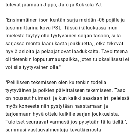
tulevat jäämään Jippo, Jaro ja Kokkola YJ.
"Ensimmäinen ison kentän sarja meidän -06 pojille ja
tasonmittarina kova PSL. Tässä ikäluokassa mun
mielestä täytyy olla tyytyväinen sarjan tasoon, sillä
sarjassa monta laadukasta joukkuetta, jotka tekevät
hyviä asioita ja pelaajat ovat laadukkaita. Tavoitteena
oli tietenkin lopputurnauspaikka, joten tuloksellisesti ei
voi siis tyytyväinen olla."
"Pelilliseen tekemiseen olen kuitenkin todella
tyytyväinen ja poikien päivittäiseen tekemiseen. Taso
on noussut huimasti ja kun kaikki saadaan irti peleissä
myös koneesta niin pystytään haastamaan ja
tarjoamaan hyvä ottelu kaikille sarjan joukkueista.
Tulokset seuraavat varmasti jos pysytään tällä tiellä.",
summasi vastuuvalmentaja kevätkierrosta.