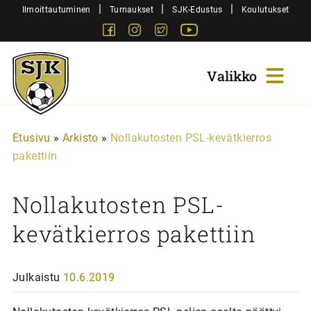
Siirry
|
|
|
Ilmoittautuminen
Turnaukset
SJK-Edustus
Koulutukset
sisältöön
Facebook
Instagram
Twitter
Youtube
Sjk-
Juniorit
Etusivu
»
Arkisto
»
Nollakutosten PSL-kevätkierros
pakettiin
Nollakutosten PSL-
kevätkierros pakettiin
Julkaistu
10.6.2019