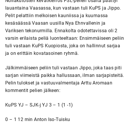
Nollakutosten kevätkierros PSL-pelien osalta päättyi
lauantaina Vaasassa, kun vastaan tuli KuPS ja Jippo.
Pelit pelattiin melkoisen kauniissa ja kuumassa
kesäsäässä Vaasan uusilla Nya Ehnvallenin ja
Variksen tekonurmilla. Ennakolta odotettavissa oli 2
varsin erilaista peliä luonteeltaan: Ensimmäiseen peliin
tuli vastaan KuPS Kuopiosta, joka on hallinnut sarjaa
ja on erittäin kovatasoinen ryhmä.
Jälkimmäiseen peliin tuli vastaan Jippo, joka taas piti
sarjan viimeistä paikka hallussaan, ilman sarjapisteitä.
Pelin tulokset ja vastuuvalmentaja Arttu Aromaan
kommentit pelien jälkeen:
KuPS YJ – SJK-j YJ 3 – 1 (1 -1)
0 – 1 12 min Anton Iso-Tuisku