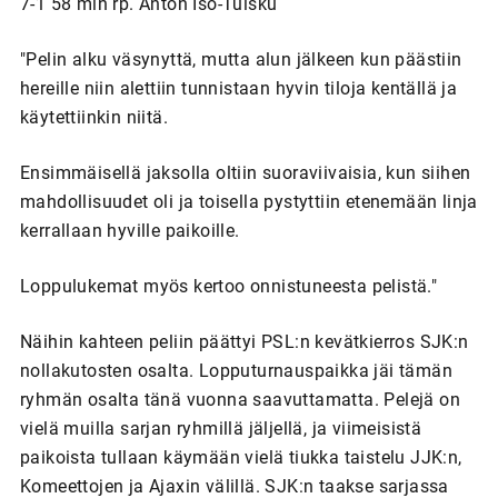
7-1 58 min rp. Anton Iso-Tuisku
"Pelin alku väsynyttä, mutta alun jälkeen kun päästiin
hereille niin alettiin tunnistaan hyvin tiloja kentällä ja
käytettiinkin niitä.
Ensimmäisellä jaksolla oltiin suoraviivaisia, kun siihen
mahdollisuudet oli ja toisella pystyttiin etenemään linja
kerrallaan hyville paikoille.
Loppulukemat myös kertoo onnistuneesta pelistä."
Näihin kahteen peliin päättyi PSL:n kevätkierros SJK:n
nollakutosten osalta. Lopputurnauspaikka jäi tämän
ryhmän osalta tänä vuonna saavuttamatta. Pelejä on
vielä muilla sarjan ryhmillä jäljellä, ja viimeisistä
paikoista tullaan käymään vielä tiukka taistelu JJK:n,
Komeettojen ja Ajaxin välillä. SJK:n taakse sarjassa