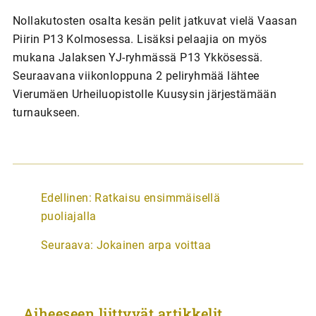
Nollakutosten osalta kesän pelit jatkuvat vielä Vaasan
Piirin P13 Kolmosessa. Lisäksi pelaajia on myös
mukana Jalaksen YJ-ryhmässä P13 Ykkösessä.
Seuraavana viikonloppuna 2 peliryhmää lähtee
Vierumäen Urheiluopistolle Kuusysin järjestämään
turnaukseen.
A
Edellinen:
Ratkaisu ensimmäisellä
r
puoliajalla
t
Seuraava:
Jokainen arpa voittaa
i
k
k
Aiheeseen liittyvät artikkelit