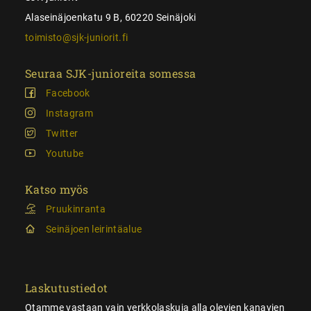
Alaseinäjoenkatu 9 B, 60220 Seinäjoki
toimisto@sjk-juniorit.fi
Seuraa SJK-junioreita somessa
Facebook
Instagram
Twitter
Youtube
Katso myös
Pruukinranta
Seinäjoen leirintäalue
Laskutustiedot
Otamme vastaan vain verkkolaskuja alla olevien kanavien