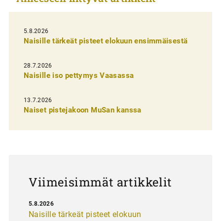
e
l
i
5.8.2026
Naisille tärkeät pisteet elokuun ensimmäisestä
e
n
28.7.2026
Naisille iso pettymys Vaasassa
s
e
13.7.2026
l
Naiset pistejakoon MuSan kanssa
a
u
s
Viimeisimmät artikkelit
5.8.2026
Naisille tärkeät pisteet elokuun