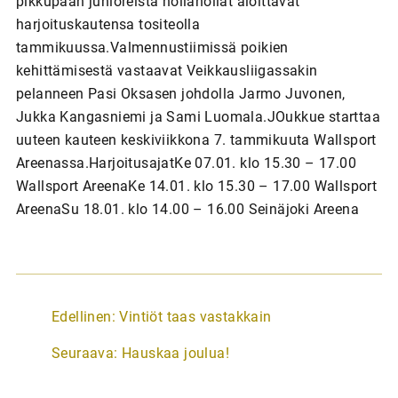
pikkupään junioreista nollanollat aloittavat
harjoituskautensa tositeolla
tammikuussa.Valmennustiimissä poikien
kehittämisestä vastaavat Veikkausliigassakin
pelanneen Pasi Oksasen johdolla Jarmo Juvonen,
Jukka Kangasniemi ja Sami Luomala.JOukkue starttaa
uuteen kauteen keskiviikkona 7. tammikuuta Wallsport
Areenassa.HarjoitusajatKe 07.01. klo 15.30 – 17.00
Wallsport AreenaKe 14.01. klo 15.30 – 17.00 Wallsport
AreenaSu 18.01. klo 14.00 – 16.00 Seinäjoki Areena
A
Edellinen:
Vintiöt taas vastakkain
r
Seuraava:
Hauskaa joulua!
t
i