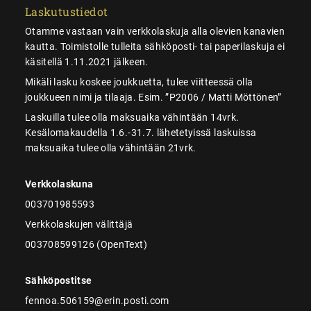
Laskutustiedot
Otamme vastaan vain verkkolaskuja alla olevien kanavien
kautta. Toimistolle tulleita sähköposti- tai paperilaskuja ei
käsitellä 1.11.2021 jälkeen.
Mikäli lasku koskee joukkuetta, tulee viitteessä olla
joukkueen nimi ja tilaaja. Esim. ”P2006 / Matti Möttönen”
Laskuilla tulee olla maksuaika vähintään 14vrk.
Kesälomakaudella 1.6.-31.7. lähetetyissä laskuissa
maksuaika tulee olla vähintään 21vrk.
Verkkolaskuna
003701985593
Verkkolaskujen välittäjä
003708599126 (OpenText)
Sähköpostitse
fennoa.506159@erin.posti.com