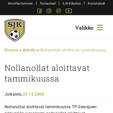
Siirry
|
|
|
Ilmoittautuminen
Turnaukset
SJK-Edustus
Koulutukset
sisältöön
Facebook
Instagram
Twitter
Youtube
Sjk-
Juniorit
Etusivu
»
Arkisto
»
Nollanollat aloittavat tammikuussa
Nollanollat aloittavat
tammikuussa
Julkaistu
23.12.2008
Nollanollat aloittavat tammikuussa TP-Seinäjoen