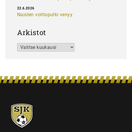
22.6.2026
Naisten voittoputki venyy
Arkistot
Arkistot
SJK-
juniorit