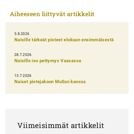
k
Aiheeseen liittyvät artikkelit
k
e
l
5.8.2026
Naisille tärkeät pisteet elokuun ensimmäisestä
i
e
28.7.2026
n
Naisille iso pettymys Vaasassa
s
13.7.2026
e
Naiset pistejakoon MuSan kanssa
l
a
u
s
Viimeisimmät artikkelit