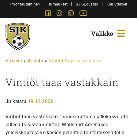
Siirry
|
|
|
Ilmoittautuminen
Turnaukset
SJK-Edustus
Koulutukset
sisältöön
Facebook
Instagram
Twitter
Youtube
Sjk-
Juniorit
Etusivu
»
Arkisto
»
Vintiöt taas vastakkain
Vintiöt taas vastakkain
Julkaistu
19.12.2008
Vintiöt taas vastakkain Oranssinuttujen jälkikasvu otti
jälleen toisistaan mittaa Wallsport Areenassa
ysiseiskojen ja ysikasien pelailtua toistamiseen tällä