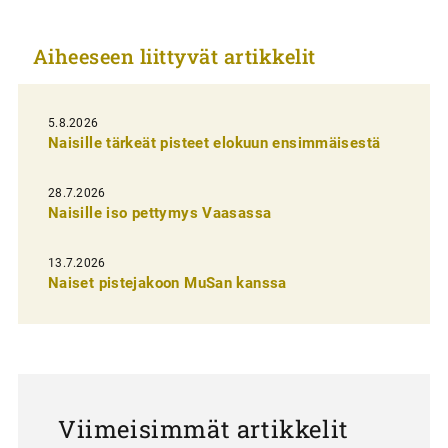
k
k
Aiheeseen liittyvät artikkelit
e
l
i
5.8.2026
Naisille tärkeät pisteet elokuun ensimmäisestä
e
n
28.7.2026
Naisille iso pettymys Vaasassa
s
e
13.7.2026
l
Naiset pistejakoon MuSan kanssa
a
u
s
Viimeisimmät artikkelit