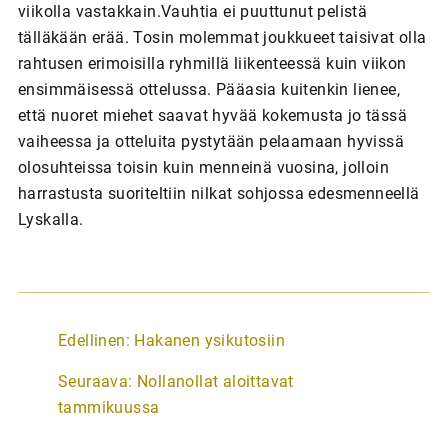
viikolla vastakkain.Vauhtia ei puuttunut pelistä
tälläkään erää. Tosin molemmat joukkueet taisivat olla
rahtusen erimoisilla ryhmillä liikenteessä kuin viikon
ensimmäisessä ottelussa. Pääasia kuitenkin lienee,
että nuoret miehet saavat hyvää kokemusta jo tässä
vaiheessa ja otteluita pystytään pelaamaan hyvissä
olosuhteissa toisin kuin menneinä vuosina, jolloin
harrastusta suoriteltiin nilkat sohjossa edesmenneellä
Lyskalla.
A
Edellinen:
Hakanen ysikutosiin
r
Seuraava:
Nollanollat aloittavat
t
tammikuussa
i