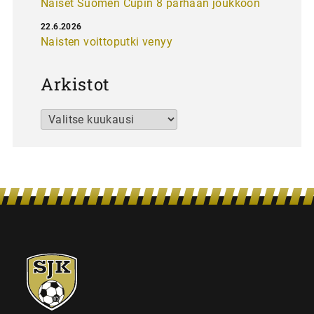
Naiset Suomen Cupin 8 parhaan joukkoon
22.6.2026
Naisten voittoputki venyy
Arkistot
Arkistot
SJK-
juniorit