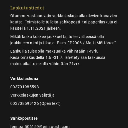
Laskutustiedot
Otamme vastaan vain verkkolaskuja alla olevien kanavien
kautta. Toimistolle tulleita sähköposti- tai paperilaskuja ei
käsitellä 1.11.2021 jälkeen.
Mikäli lasku koskee joukkuetta, tulee viitteessä olla
joukkueen nimi ja tilaaja. Esim. ”P2006 / Matti Möttönen”
Laskuilla tulee olla maksuaika vähintään 14vrk.
Kesälomakaudella 1.6.-31.7. lähetetyissä laskuissa
maksuaika tulee olla vähintään 21vrk.
Verkkolaskuna
003701985593
Verkkolaskujen välittäjä
003708599126 (OpenText)
Sähköpostitse
fennoa.506159@erin.posti.com