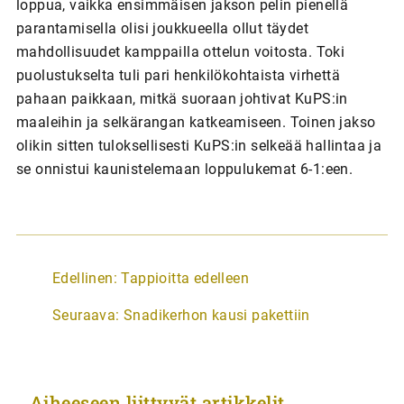
loppua, vaikka ensimmäisen jakson pelin pienellä
parantamisella olisi joukkueella ollut täydet
mahdollisuudet kamppailla ottelun voitosta. Toki
puolustukselta tuli pari henkilökohtaista virhettä
pahaan paikkaan, mitkä suoraan johtivat KuPS:in
maaleihin ja selkärangan katkeamiseen. Toinen jakso
olikin sitten tuloksellisesti KuPS:in selkeää hallintaa ja
se onnistui kaunistelemaan loppulukemat 6-1:een.
A
Edellinen:
Tappioitta edelleen
r
Seuraava:
Snadikerhon kausi pakettiin
t
i
k
Aiheeseen liittyvät artikkelit