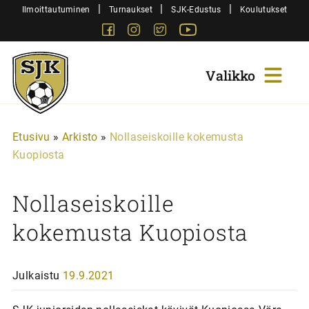
Siirry
|
|
|
Ilmoittautuminen
Turnaukset
SJK-Edustus
Koulutukset
sisältöön
Facebook
Instagram
Twitter
Youtube
Sjk-
Juniorit
Etusivu
»
Arkisto
»
Nollaseiskoille kokemusta
Kuopiosta
Nollaseiskoille
kokemusta Kuopiosta
Julkaistu
19.9.2021