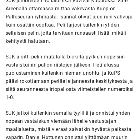
SJK-junioreiden nollaseiskat kävivät Kuopiossa Väre
Areenalla ottamassa mittaa väkevästä Kuopion
Palloseuran ryhmästä. Isännät olivat juuri niin vahvoja
kuin osattiin odottaa. Peli tarjosi kuitenkin yhden
sellaisen pelin, joita tarvitaan runsaasti lisää, mikäli
kehitystä halutaan.
SJK aloitti pelin matalalla blokilla pyrkien nopeisiin
vastaiskuihin pallon riistojen jälkeen. Heti alussa
puolustaminen kuitenkin hieman unohtui ja KuPS
pääsi rokottamaan perille leijanneesta keskityksestä ja
siitä seuranneesta irtopallosta viimeistellen numeroiksi
1-0.
SJK jatkoi kuitenkin samalla tyylillä ja onnistui yhden
nopean vastaiskun viemään lähelle vastustajan
maalialuetta, mistä vieraat saivatkin hyvästä paikasta
vaparin. Daniel Huttunen onnistui ylittämään muurin