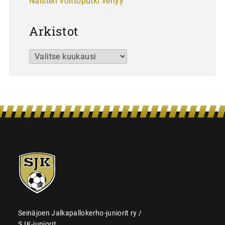
Naisten voittoputki venyy
Arkistot
Arkistot
SJK-
juniorit
Seinäjoen Jalkapallokerho-juniorit ry /
SJK-juniorit