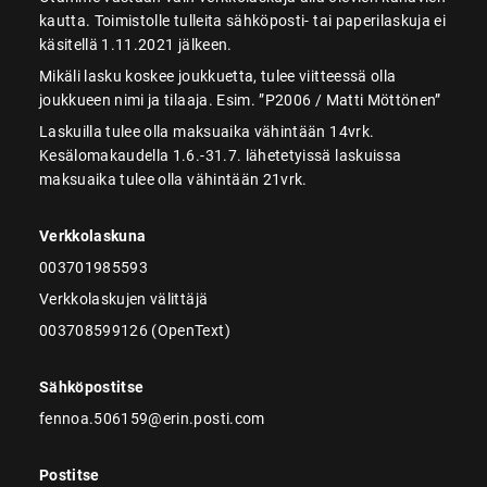
kautta. Toimistolle tulleita sähköposti- tai paperilaskuja ei
käsitellä 1.11.2021 jälkeen.
Mikäli lasku koskee joukkuetta, tulee viitteessä olla
joukkueen nimi ja tilaaja. Esim. ”P2006 / Matti Möttönen”
Laskuilla tulee olla maksuaika vähintään 14vrk.
Kesälomakaudella 1.6.-31.7. lähetetyissä laskuissa
maksuaika tulee olla vähintään 21vrk.
Verkkolaskuna
003701985593
Verkkolaskujen välittäjä
003708599126 (OpenText)
Sähköpostitse
fennoa.506159@erin.posti.com
Postitse