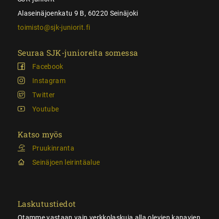
Alaseinäjoenkatu 9 B, 60220 Seinäjoki
toimisto@sjk-juniorit.fi
Seuraa SJK-junioreita somessa
Facebook
Instagram
Twitter
Youtube
Katso myös
Pruukinranta
Seinäjoen leirintäalue
Laskutustiedot
Otamme vastaan vain verkkolaskuja alla olevien kanavien