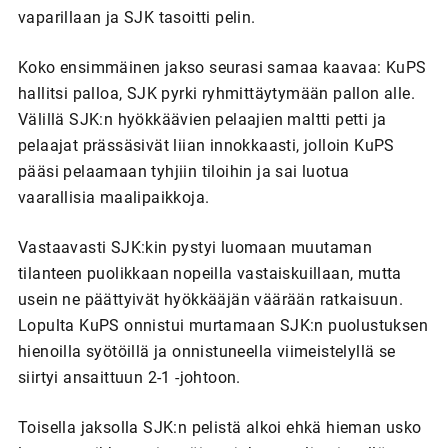
vaparillaan ja SJK tasoitti pelin.
Koko ensimmäinen jakso seurasi samaa kaavaa: KuPS
hallitsi palloa, SJK pyrki ryhmittäytymään pallon alle.
Välillä SJK:n hyökkäävien pelaajien maltti petti ja
pelaajat prässäsivät liian innokkaasti, jolloin KuPS
pääsi pelaamaan tyhjiin tiloihin ja sai luotua
vaarallisia maalipaikkoja.
Vastaavasti SJK:kin pystyi luomaan muutaman
tilanteen puolikkaan nopeilla vastaiskuillaan, mutta
usein ne päättyivät hyökkääjän väärään ratkaisuun.
Lopulta KuPS onnistui murtamaan SJK:n puolustuksen
hienoilla syötöillä ja onnistuneella viimeistelyllä se
siirtyi ansaittuun 2-1 -johtoon.
Toisella jaksolla SJK:n pelistä alkoi ehkä hieman usko