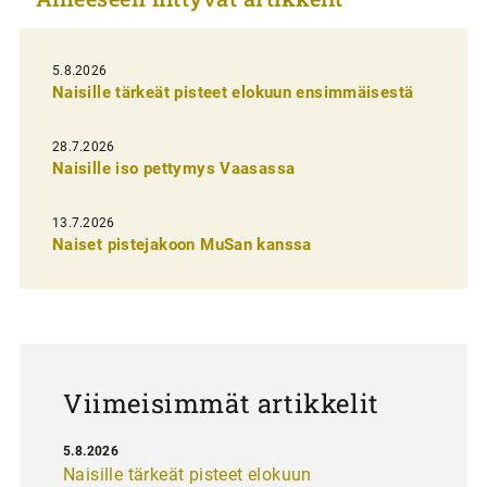
k
e
l
5.8.2026
Naisille tärkeät pisteet elokuun ensimmäisestä
i
e
28.7.2026
n
Naisille iso pettymys Vaasassa
s
13.7.2026
e
Naiset pistejakoon MuSan kanssa
l
a
u
s
Viimeisimmät artikkelit
5.8.2026
Naisille tärkeät pisteet elokuun