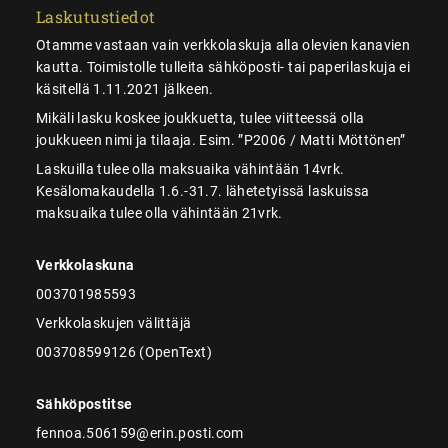
Laskutustiedot
Otamme vastaan vain verkkolaskuja alla olevien kanavien
kautta. Toimistolle tulleita sähköposti- tai paperilaskuja ei
käsitellä 1.11.2021 jälkeen.
Mikäli lasku koskee joukkuetta, tulee viitteessä olla
joukkueen nimi ja tilaaja. Esim. ”P2006 / Matti Möttönen”
Laskuilla tulee olla maksuaika vähintään 14vrk.
Kesälomakaudella 1.6.-31.7. lähetetyissä laskuissa
maksuaika tulee olla vähintään 21vrk.
Verkkolaskuna
003701985593
Verkkolaskujen välittäjä
003708599126 (OpenText)
Sähköpostitse
fennoa.506159@erin.posti.com