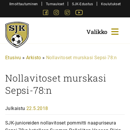
Siirry
|
|
|
Ilmoittautuminen
Turnaukset
SJK-Edustus
Koulutukset
sisältöön
Facebook
Instagram
Twitter
Youtube
Sjk-
Juniorit
Etusivu
»
Arkisto
»
Nollavitoset murskasi Sepsi-78:n
Nollavitoset murskasi
Sepsi-78:n
Julkaistu
22.5.2018
SJK-junioreiden nollavitoset pommitti naapuriseura