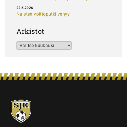
22.6.2026
Naisten voittoputki venyy
Arkistot
Arkistot
SJK-
juniorit