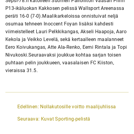
Sepsi-78:n katolleen Suomen Palloliiton Vaasan Piirin
P13-ikäluokan Kakkosen pelissä Wallsport Areenassa
peräti 16-0 (7-0).Maalikarkeloissa onnistuivat neljä
osumaa tehneen Inoccent Foyan lisäksi kahdesti
viimeistelleet Lauri Pelkkikangas, Akseli Haapoja, Aaro
Kekola ja Veikko Levelä, sekä kertaalleen maalanneet
Eero Koivukangas, Atte Ala-Renko, Eemi Rintala ja Topi
Nivukoski.Seuraavaksi joukkue kohtaa sarjan toisen
puhtaan pelin joukkueen, vaasalaisen FC Kiiston,
vieraissa 31.5.
A
Edellinen:
Nollakutosille voitto maalijuhlissa
r
Seuraava:
Kuvat Sporting-pelistä
t
i