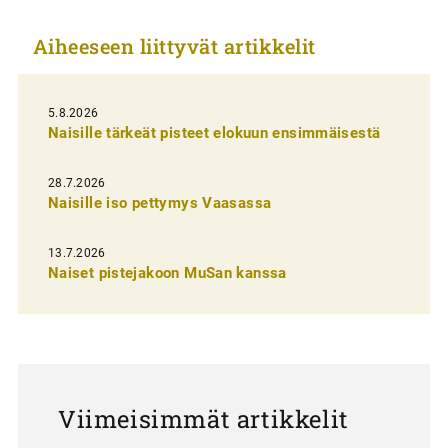
k
Aiheeseen liittyvät artikkelit
k
e
l
5.8.2026
Naisille tärkeät pisteet elokuun ensimmäisestä
i
e
28.7.2026
n
Naisille iso pettymys Vaasassa
s
13.7.2026
e
Naiset pistejakoon MuSan kanssa
l
a
u
s
Viimeisimmät artikkelit