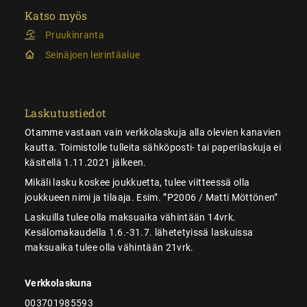
Katso myös
Pruukinranta
Seinäjoen leirintäalue
Laskutustiedot
Otamme vastaan vain verkkolaskuja alla olevien kanavien
kautta. Toimistolle tulleita sähköposti- tai paperilaskuja ei
käsitellä 1.11.2021 jälkeen.
Mikäli lasku koskee joukkuetta, tulee viitteessä olla
joukkueen nimi ja tilaaja. Esim. ”P2006 / Matti Möttönen”
Laskuilla tulee olla maksuaika vähintään 14vrk.
Kesälomakaudella 1.6.-31.7. lähetetyissä laskuissa
maksuaika tulee olla vähintään 21vrk.
Verkkolaskuna
003701985593