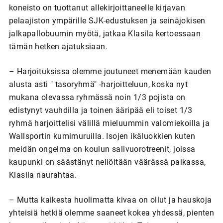
koneisto on tuottanut allekirjoittaneelle kirjavan
pelaajiston ympärille SJK-edustuksen ja seinäjokisen
jalkapallobuumin myötä, jatkaa Klasila kertoessaan
tämän hetken ajatuksiaan.
– Harjoituksissa olemme joutuneet menemään kauden
alusta asti " tasoryhmä" -harjoitteluun, koska nyt
mukana olevassa ryhmässä noin 1/3 pojista on
edistynyt vauhdilla ja toinen ääripää eli toiset 1/3
ryhmä harjoittelisi välillä mieluummin valomiekoilla ja
Wallsportin kumimuruilla. Isojen ikäluokkien kuten
meidän ongelma on koulun salivuorotreenit, joissa
kaupunki on säästänyt neliöitään väärässä paikassa,
Klasila naurahtaa.
– Mutta kaikesta huolimatta kivaa on ollut ja hauskoja
yhteisiä hetkiä olemme saaneet kokea yhdessä, pienten