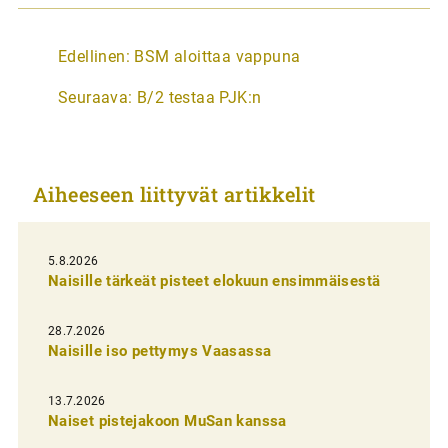
A
Edellinen:
BSM aloittaa vappuna
r
Seuraava:
B/2 testaa PJK:n
t
i
k
Aiheeseen liittyvät artikkelit
k
e
l
5.8.2026
Naisille tärkeät pisteet elokuun ensimmäisestä
i
e
28.7.2026
n
Naisille iso pettymys Vaasassa
s
13.7.2026
e
Naiset pistejakoon MuSan kanssa
l