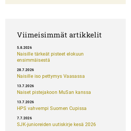
a
u
s
Viimeisimmät artikkelit
5.8.2026
Naisille tärkeät pisteet elokuun
ensimmäisestä
28.7.2026
Naisille iso pettymys Vaasassa
13.7.2026
Naiset pistejakoon MuSan kanssa
13.7.2026
HPS vahvempi Suomen Cupissa
7.7.2026
SJK-junioreiden uutiskirje kesä 2026