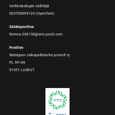
Verkkolaskujen välittäjä
003708599126 (OpenText)
Sähköpostitse
fennoa.506159@erin.posti.com
Postitse
Seinäjoen Jalkapallokerho-juniorit ry
PL 59149
01051 LASKUT