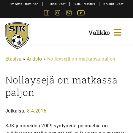
Siirry
|
|
|
Ilmoittautuminen
Turnaukset
SJK-Edustus
Koulutukset
sisältöön
Facebook
Instagram
Twitter
Youtube
Sjk-
Juniorit
Etusivu
»
Arkisto
»
Nollaysejä on matkassa paljon
Nollaysejä on matkassa
paljon
Julkaistu
8.4.2016
SJK-junioreiden 2009 syntyneitä pelimiehiä on