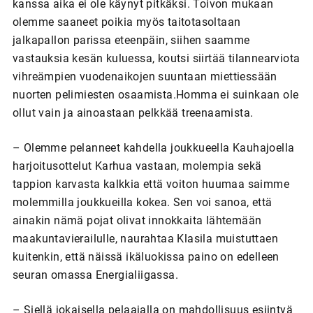
kanssa aika ei ole käynyt pitkäksi. Toivon mukaan
olemme saaneet poikia myös taitotasoltaan
jalkapallon parissa eteenpäin, siihen saamme
vastauksia kesän kuluessa, koutsi siirtää tilannearviota
vihreämpien vuodenaikojen suuntaan miettiessään
nuorten pelimiesten osaamista.Homma ei suinkaan ole
ollut vain ja ainoastaan pelkkää treenaamista.
– Olemme pelanneet kahdella joukkueella Kauhajoella
harjoitusottelut Karhua vastaan, molempia sekä
tappion karvasta kalkkia että voiton huumaa saimme
molemmilla joukkueilla kokea. Sen voi sanoa, että
ainakin nämä pojat olivat innokkaita lähtemään
maakuntavierailulle, naurahtaa Klasila muistuttaen
kuitenkin, että näissä ikäluokissa paino on edelleen
seuran omassa Energialiigassa.
– Siellä jokaisella pelaajalla on mahdollisuus esiintyä