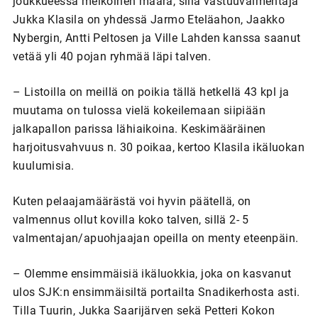
joukkueessa melkoinen määrä, sillä vastuuvalmentaja
Jukka Klasila on yhdessä Jarmo Eteläahon, Jaakko
Nybergin, Antti Peltosen ja Ville Lahden kanssa saanut
vetää yli 40 pojan ryhmää läpi talven.
– Listoilla on meillä on poikia tällä hetkellä 43 kpl ja
muutama on tulossa vielä kokeilemaan siipiään
jalkapallon parissa lähiaikoina. Keskimääräinen
harjoitusvahvuus n. 30 poikaa, kertoo Klasila ikäluokan
kuulumisia.
Kuten pelaajamäärästä voi hyvin päätellä, on
valmennus ollut kovilla koko talven, sillä 2- 5
valmentajan/apuohjaajan opeilla on menty eteenpäin.
– Olemme ensimmäisiä ikäluokkia, joka on kasvanut
ulos SJK:n ensimmäisiltä portailta Snadikerhosta asti.
Tilla Tuurin, Jukka Saarijärven sekä Petteri Kokon