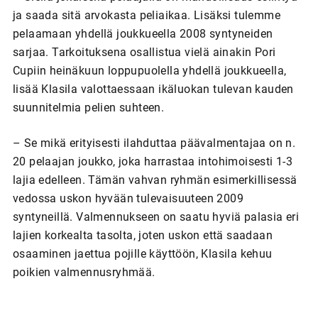
ja saada sitä arvokasta peliaikaa. Lisäksi tulemme
pelaamaan yhdellä joukkueella 2008 syntyneiden
sarjaa. Tarkoituksena osallistua vielä ainakin Pori
Cupiin heinäkuun loppupuolella yhdellä joukkueella,
lisää Klasila valottaessaan ikäluokan tulevan kauden
suunnitelmia pelien suhteen.
– Se mikä erityisesti ilahduttaa päävalmentajaa on n.
20 pelaajan joukko, joka harrastaa intohimoisesti 1-3
lajia edelleen. Tämän vahvan ryhmän esimerkillisessä
vedossa uskon hyvään tulevaisuuteen 2009
syntyneillä. Valmennukseen on saatu hyviä palasia eri
lajien korkealta tasolta, joten uskon että saadaan
osaaminen jaettua pojille käyttöön, Klasila kehuu
poikien valmennusryhmää.