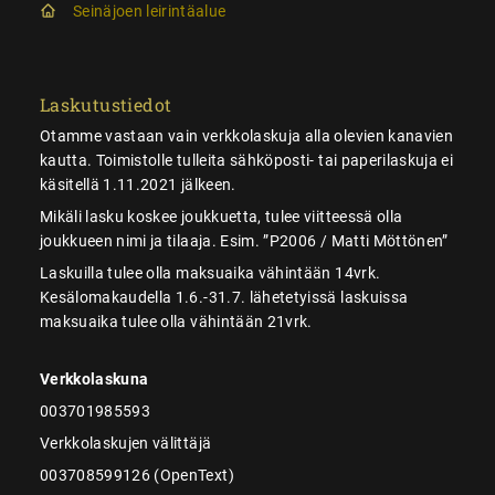
Seinäjoen leirintäalue
Laskutustiedot
Otamme vastaan vain verkkolaskuja alla olevien kanavien
kautta. Toimistolle tulleita sähköposti- tai paperilaskuja ei
käsitellä 1.11.2021 jälkeen.
Mikäli lasku koskee joukkuetta, tulee viitteessä olla
joukkueen nimi ja tilaaja. Esim. ”P2006 / Matti Möttönen”
Laskuilla tulee olla maksuaika vähintään 14vrk.
Kesälomakaudella 1.6.-31.7. lähetetyissä laskuissa
maksuaika tulee olla vähintään 21vrk.
Verkkolaskuna
003701985593
Verkkolaskujen välittäjä
003708599126 (OpenText)