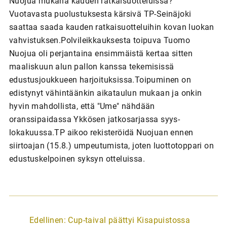
Nuojua mukana kauden ratkaisuotteluissa?
Vuotavasta puolustuksesta kärsivä TP-Seinäjoki
saattaa saada kauden ratkaisuotteluihin kovan luokan
vahvistuksen.Polvileikkauksesta toipuva Tuomo
Nuojua oli perjantaina ensimmäistä kertaa sitten
maaliskuun alun pallon kanssa tekemisissä
edustusjoukkueen harjoituksissa.Toipuminen on
edistynyt vähintäänkin aikataulun mukaan ja onkin
hyvin mahdollista, että "Ume" nähdään
oranssipaidassa Ykkösen jatkosarjassa syys-
lokakuussa.TP aikoo rekisteröidä Nuojuan ennen
siirtoajan (15.8.) umpeutumista, joten luottotoppari on
edustuskelpoinen syksyn otteluissa.
A
Edellinen:
Cup-taival päättyi Kisapuistossa