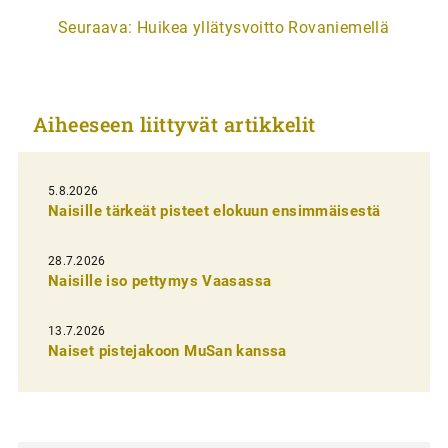
r
Seuraava:
Huikea yllätysvoitto Rovaniemellä
t
i
k
Aiheeseen liittyvät artikkelit
k
e
l
5.8.2026
Naisille tärkeät pisteet elokuun ensimmäisestä
i
e
28.7.2026
n
Naisille iso pettymys Vaasassa
s
13.7.2026
e
Naiset pistejakoon MuSan kanssa
l
a
u