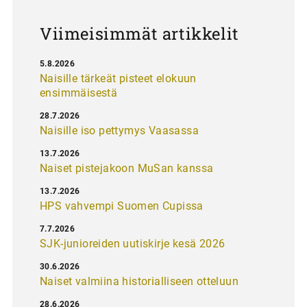
s
Viimeisimmät artikkelit
5.8.2026
Naisille tärkeät pisteet elokuun
ensimmäisestä
28.7.2026
Naisille iso pettymys Vaasassa
13.7.2026
Naiset pistejakoon MuSan kanssa
13.7.2026
HPS vahvempi Suomen Cupissa
7.7.2026
SJK-junioreiden uutiskirje kesä 2026
30.6.2026
Naiset valmiina historialliseen otteluun
28.6.2026