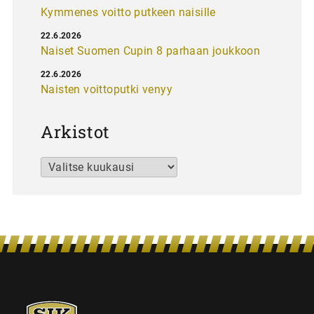
Kymmenes voitto putkeen naisille
22.6.2026
Naiset Suomen Cupin 8 parhaan joukkoon
22.6.2026
Naisten voittoputki venyy
Arkistot
Arkistot
SJK-