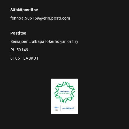
Sähköpostitse
fennoa.506159@erin.posti.com
Postitse
Seinäjoen Jalkapallokerho-juniorit ry
PL 59149
01051 LASKUT