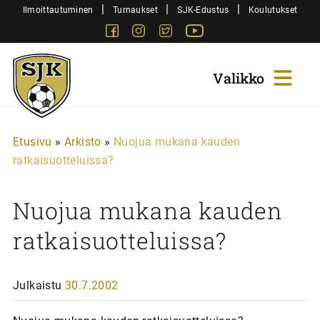
Siirry
|
|
|
Ilmoittautuminen
Turnaukset
SJK-Edustus
Koulutukset
sisältöön
Facebook
Instagram
Twitter
Youtube
Sjk-
Juniorit
Etusivu
»
Arkisto
»
Nuojua mukana kauden
ratkaisuotteluissa?
Nuojua mukana kauden
ratkaisuotteluissa?
Julkaistu
30.7.2002