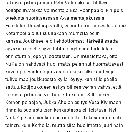
takaisin peliin ja näin Petri Välimäki sai tililleen
nollapelin.Vaikka valmentaja Esa Haanpää olikin pois
ottelusta suorittaessaan A-valmentajakurssia
Eerikkilän Urheiluopistolla, ei häntä tuuranneella Janne
Kotamäellä ollut suuriakaan murheita pelin
kanssa.Joukkueelle oli ehdottomasti tärkeää saada
syyskierrokselle hyvä lähtö ja nyt siinä todellakin
onnistuttiin jopa yli odotusten. On muistettava, että
NuPa on nähdystä huolimatta pelannut huomattavasti
kovempia vastustajia vastaan koko alkukauden ja
tulivoimaa joukkueesta kyllä löytyy, kun sille päälle
sattuu.Kotijoukkueen esitys oli sen verran vahva, että
jokaista pelaajaa voi huoletta kehua. Silti toisen
Kerhon pelaajan, Jukka Aholan esitys Vesa Kivimäen
rinnalla puolustuksen keskustassa oli loistava. Nyt
”Juke” pelasi niin kuin on odotettu. Toki sarjataso oli
toinen, kuin Kerholla, mutta siitä huolimatta juuri näin