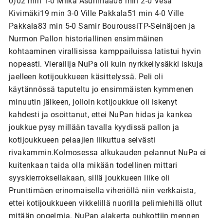
0)02 min 1-0 Miika Asunmaa08 min 2-0 Vesa
Kivimäki19 min 3-0 Ville Pakkala51 min 4-0 Ville
Pakkala83 min 5-0 Samir BouroussiTP-Seinäjoen ja
Nurmon Pallon historiallinen ensimmäinen
kohtaaminen virallisissa kamppailuissa latistui hyvin
nopeasti. Vierailija NuPa oli kuin nyrkkeilysäkki iskuja
jaelleen kotijoukkueen käsittelyssä. Peli oli
käytännössä taputeltu jo ensimmäisten kymmenen
minuutin jälkeen, jolloin kotijoukkue oli iskenyt
kahdesti ja osoittanut, ettei NuPan hidas ja kankea
joukkue pysy millään tavalla kyydissä pallon ja
kotijoukkueen pelaajien liikuttua selvästi
rivakammin.Kolmosessa alkukauden pelannut NuPa ei
kuitenkaan taida olla mikään todellinen mittari
syyskierroksellakaan, sillä joukkueen liike oli
Prunttimäen erinomaisella viheriöllä niin verkkaista,
ettei kotijoukkueen vikkelillä nuorilla pelimiehillä ollut
mitään ongelmia. NuPan alakerta puhkottiin mennen