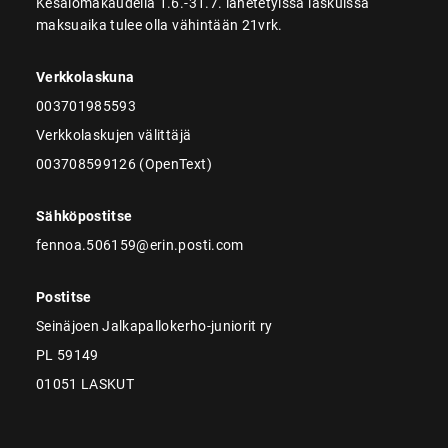
Kesälomakaudella 1.6.-31.7. lähetetyissä laskuissa
maksuaika tulee olla vähintään 21vrk.
Verkkolaskuna
003701985593
Verkkolaskujen välittäjä
003708599126 (OpenText)
Sähköpostitse
fennoa.506159@erin.posti.com
Postitse
Seinäjoen Jalkapallokerho-juniorit ry
PL 59149
01051 LASKUT