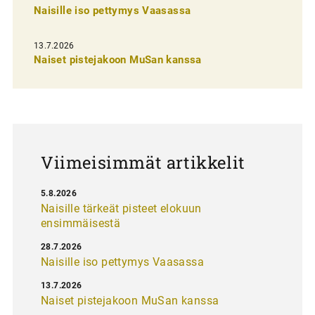
n
Naisille iso pettymys Vaasassa
s
13.7.2026
e
Naiset pistejakoon MuSan kanssa
l
a
u
s
Viimeisimmät artikkelit
5.8.2026
Naisille tärkeät pisteet elokuun
ensimmäisestä
28.7.2026
Naisille iso pettymys Vaasassa
13.7.2026
Naiset pistejakoon MuSan kanssa