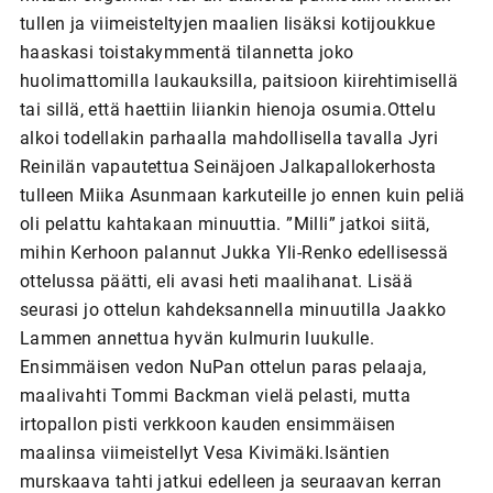
tullen ja viimeisteltyjen maalien lisäksi kotijoukkue
haaskasi toistakymmentä tilannetta joko
huolimattomilla laukauksilla, paitsioon kiirehtimisellä
tai sillä, että haettiin liiankin hienoja osumia.Ottelu
alkoi todellakin parhaalla mahdollisella tavalla Jyri
Reinilän vapautettua Seinäjoen Jalkapallokerhosta
tulleen Miika Asunmaan karkuteille jo ennen kuin peliä
oli pelattu kahtakaan minuuttia. ”Milli” jatkoi siitä,
mihin Kerhoon palannut Jukka Yli-Renko edellisessä
ottelussa päätti, eli avasi heti maalihanat. Lisää
seurasi jo ottelun kahdeksannella minuutilla Jaakko
Lammen annettua hyvän kulmurin luukulle.
Ensimmäisen vedon NuPan ottelun paras pelaaja,
maalivahti Tommi Backman vielä pelasti, mutta
irtopallon pisti verkkoon kauden ensimmäisen
maalinsa viimeistellyt Vesa Kivimäki.Isäntien
murskaava tahti jatkui edelleen ja seuraavan kerran