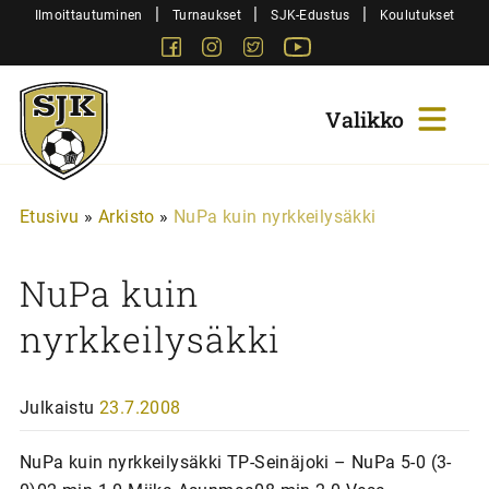
Siirry
|
|
|
Ilmoittautuminen
Turnaukset
SJK-Edustus
Koulutukset
sisältöön
Facebook
Instagram
Twitter
Youtube
Sjk-
Juniorit
Etusivu
»
Arkisto
»
NuPa kuin nyrkkeilysäkki
NuPa kuin
nyrkkeilysäkki
Julkaistu
23.7.2008
NuPa kuin nyrkkeilysäkki TP-Seinäjoki – NuPa 5-0 (3-