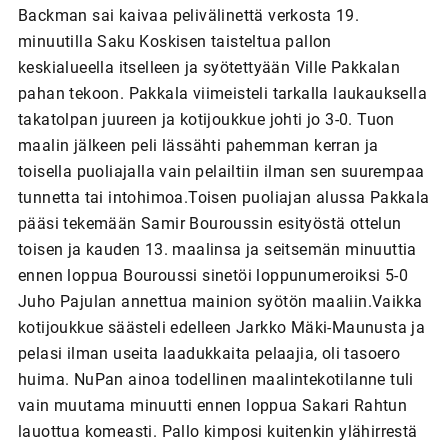
Backman sai kaivaa pelivälinettä verkosta 19.
minuutilla Saku Koskisen taisteltua pallon
keskialueella itselleen ja syötettyään Ville Pakkalan
pahan tekoon. Pakkala viimeisteli tarkalla laukauksella
takatolpan juureen ja kotijoukkue johti jo 3-0. Tuon
maalin jälkeen peli lässähti pahemman kerran ja
toisella puoliajalla vain pelailtiin ilman sen suurempaa
tunnetta tai intohimoa.Toisen puoliajan alussa Pakkala
pääsi tekemään Samir Bouroussin esityöstä ottelun
toisen ja kauden 13. maalinsa ja seitsemän minuuttia
ennen loppua Bouroussi sinetöi loppunumeroiksi 5-0
Juho Pajulan annettua mainion syötön maaliin.Vaikka
kotijoukkue säästeli edelleen Jarkko Mäki-Maunusta ja
pelasi ilman useita laadukkaita pelaajia, oli tasoero
huima. NuPan ainoa todellinen maalintekotilanne tuli
vain muutama minuutti ennen loppua Sakari Rahtun
lauottua komeasti. Pallo kimposi kuitenkin ylähirrestä