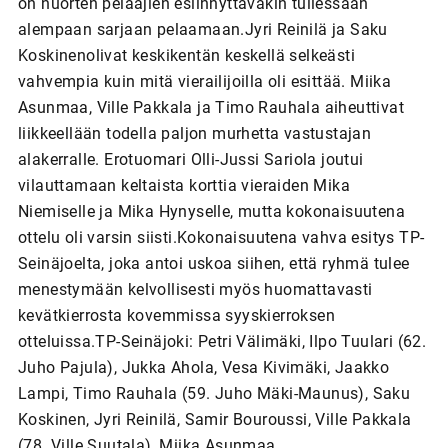
on nuorten pelaajien esiinnyttäväkin tullessaan
alempaan sarjaan pelaamaan.Jyri Reinilä ja Saku
Koskinenolivat keskikentän keskellä selkeästi
vahvempia kuin mitä vierailijoilla oli esittää. Miika
Asunmaa, Ville Pakkala ja Timo Rauhala aiheuttivat
liikkeellään todella paljon murhetta vastustajan
alakerralle. Erotuomari Olli-Jussi Sariola joutui
vilauttamaan keltaista korttia vieraiden Mika
Niemiselle ja Mika Hynyselle, mutta kokonaisuutena
ottelu oli varsin siisti.Kokonaisuutena vahva esitys TP-
Seinäjoelta, joka antoi uskoa siihen, että ryhmä tulee
menestymään kelvollisesti myös huomattavasti
kevätkierrosta kovemmissa syyskierroksen
otteluissa.TP-Seinäjoki: Petri Välimäki, Ilpo Tuulari (62.
Juho Pajula), Jukka Ahola, Vesa Kivimäki, Jaakko
Lampi, Timo Rauhala (59. Juho Mäki-Maunus), Saku
Koskinen, Jyri Reinilä, Samir Bouroussi, Ville Pakkala
(78. Ville Suutala), Miika Asunmaa