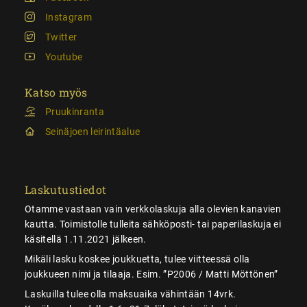
Instagram
Twitter
Youtube
Katso myös
Pruukinranta
Seinäjoen leirintäalue
Laskutustiedot
Otamme vastaan vain verkkolaskuja alla olevien kanavien
kautta. Toimistolle tulleita sähköposti- tai paperilaskuja ei
käsitellä 1.11.2021 jälkeen.
Mikäli lasku koskee joukkuetta, tulee viitteessä olla
joukkueen nimi ja tilaaja. Esim. ”P2006 / Matti Möttönen”
Laskuilla tulee olla maksuaika vähintään 14vrk.