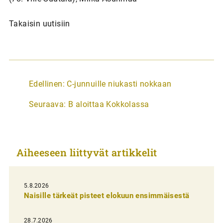
Takaisin uutisiin
A
Edellinen:
C-junnuille niukasti nokkaan
r
Seuraava:
B aloittaa Kokkolassa
t
i
k
Aiheeseen liittyvät artikkelit
k
e
l
5.8.2026
Naisille tärkeät pisteet elokuun ensimmäisestä
i
e
28.7.2026