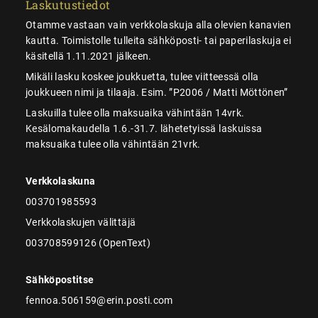
Laskutustiedot
Otamme vastaan vain verkkolaskuja alla olevien kanavien
kautta. Toimistolle tulleita sähköposti- tai paperilaskuja ei
käsitellä 1.11.2021 jälkeen.
Mikäli lasku koskee joukkuetta, tulee viitteessä olla
joukkueen nimi ja tilaaja. Esim. ”P2006 / Matti Möttönen”
Laskuilla tulee olla maksuaika vähintään 14vrk.
Kesälomakaudella 1.6.-31.7. lähetetyissä laskuissa
maksuaika tulee olla vähintään 21vrk.
Verkkolaskuna
003701985593
Verkkolaskujen välittäjä
003708599126 (OpenText)
Sähköpostitse
fennoa.506159@erin.posti.com