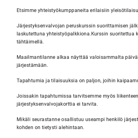
Etsimme yhteistyökumppaneita erilaisiin yleisötilaisu
Järjestyksenvalvojan peruskurssin suorittamisen jälk
laskutettuna yhteistyöpalkkiona.Kurssin suoritettua ko
tähtäimellä.
Maailmantilanne alkaa näyttää valoisammalta päivä 
järjestämään.
Tapahtumia ja tilaisuuksia on paljon, joihin kaipa
Joissakin tapahtumissa tarvitsemme myös liikenteenoh
järjestyksenvalvojakorttia ei tarvita.
Mikäli seurastanne osallistuu useampi henkilö järjes
kohden on tietysti alehintaan.