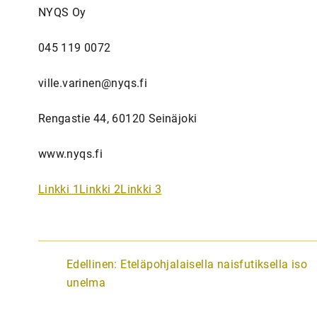
NYQS Oy
045 119 0072
ville.varinen@nyqs.fi
Rengastie 44, 60120 Seinäjoki
www.nyqs.fi
Linkki 1
Linkki 2
Linkki 3
A
Edellinen:
Eteläpohjalaisella naisfutiksella iso
r
unelma
t