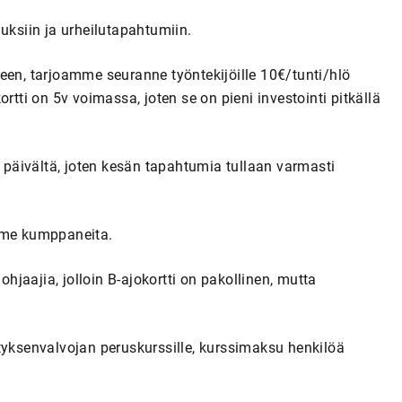
uksiin ja urheilutapahtumiin.
een, tarjoamme seuranne työntekijöille 10€/tunti/hlö
rtti on 5v voimassa, joten se on pieni investointi pitkällä
päivältä, joten kesän tapahtumia tullaan varmasti
amme kumppaneita.
jaajia, jolloin B-ajokortti on pakollinen, mutta
tyksenvalvojan peruskurssille, kurssimaksu henkilöä