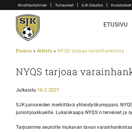
Siirry
|
|
|
Ilmoittautuminen
Turnaukset
SJK-Edustus
Koulutukset
sisältöön
Sjk-
ETUSIVU
Juniorit
Etusivu
»
Arkisto
»
NYQS tarjoaa varainhankintaa
NYQS tarjoaa varainhan
Julkaistu
16.2.2021
SJK-junioreiden merkittävä yhteistyökumppani, NYQS
juniorijoukkueille. Lukaiskaapa NYQS:n terveiset ja ry
Tarjoamme seuroille mukavan tavan varainhankinta