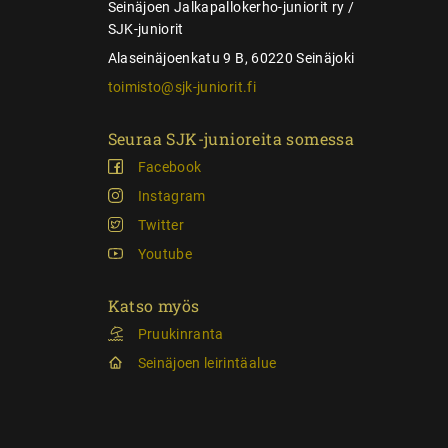
Seinäjoen Jalkapallokerho-juniorit ry /
SJK-juniorit
Alaseinäjoenkatu 9 B, 60220 Seinäjoki
toimisto@sjk-juniorit.fi
Seuraa SJK-junioreita somessa
Facebook
Instagram
Twitter
Youtube
Katso myös
Pruukinranta
Seinäjoen leirintäalue