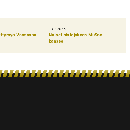
13.7.2026
pettymys Vaasassa
Naiset pistejakoon MuSan
kanssa