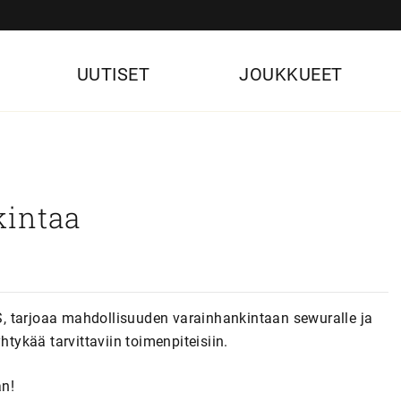
UUTISET
JOUKKUEET
kintaa
, tarjoaa mahdollisuuden varainhankintaan sewuralle ja
htykää tarvittaviin toimenpiteisiin.
an!